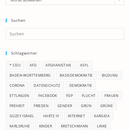
Suchen
Pr
Es
to
Schlagwörter
clo
th
* CDU
AFD
AFGHANISTAN
ASYL
se
pan
BADEN-WÜRTTEMBERG
BASISDEMOKRATIE
BILDUNG
CORONA
DATENSCHUTZ
DEMOKRATIE
ETTLINGEN
FACEBOOK
FDP
FLUCHT
FRAUEN
FREIHEIT
FRIEDEN
GENDER
GRÜN
GRÜNE
GÜZEY ISRAEL
HARTZ IV
INTERNET
KARGIDA
KARLSRUHE
KINDER
KRETSCHMANN
LINKE