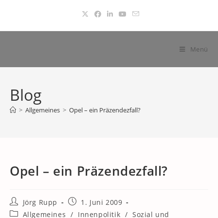
Zum
Inhalt
springen
Menü
Blog
>
Allgemeines
>
Opel – ein Präzendezfall?
Opel – ein Präzendezfall?
Beitrags-
Beitrag
Jörg Rupp
1. Juni 2009
Autor:
veröffentlicht:
Beitrags-
Allgemeines
/
Innenpolitik
/
Sozial und