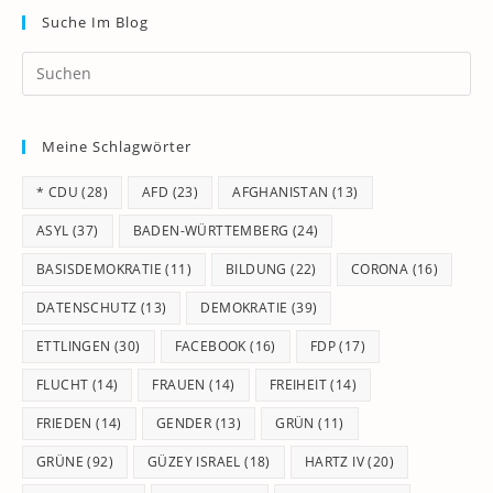
Suche Im Blog
Pr
Es
to
Meine Schlagwörter
clo
th
* CDU
(28)
AFD
(23)
AFGHANISTAN
(13)
se
pan
ASYL
(37)
BADEN-WÜRTTEMBERG
(24)
BASISDEMOKRATIE
(11)
BILDUNG
(22)
CORONA
(16)
DATENSCHUTZ
(13)
DEMOKRATIE
(39)
ETTLINGEN
(30)
FACEBOOK
(16)
FDP
(17)
FLUCHT
(14)
FRAUEN
(14)
FREIHEIT
(14)
FRIEDEN
(14)
GENDER
(13)
GRÜN
(11)
GRÜNE
(92)
GÜZEY ISRAEL
(18)
HARTZ IV
(20)