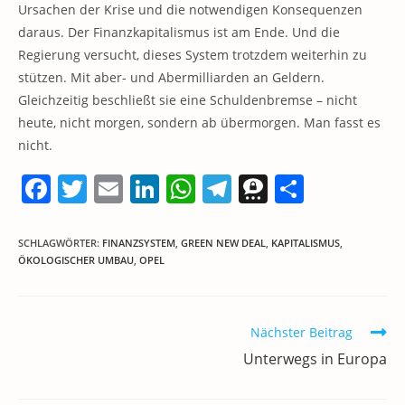
Ursachen der Krise und die notwendigen Konsequenzen
daraus. Der Finanzkapitalismus ist am Ende. Und die
Regierung versucht, dieses System trotzdem weiterhin zu
stützen. Mit aber- und Abermilliarden an Geldern.
Gleichzeitig beschließt sie eine Schuldenbremse – nicht
heute, nicht morgen, sondern ab übermorgen. Man fasst es
nicht.
F
T
E
Li
W
T
T
T
a
w
m
n
h
el
h
ei
c
itt
ai
k
at
e
re
le
SCHLAGWÖRTER
:
FINANZSYSTEM
,
GREEN NEW DEAL
,
KAPITALISMUS
,
ÖKOLOGISCHER UMBAU
,
OPEL
e
er
l
e
s
gr
e
n
b
dI
A
a
m
o
n
p
m
a
Weitere
Nächster Beitrag
Artikel
o
p
Unterwegs in Europa
ansehen
k