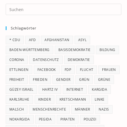
Pr
Es
to
Schlagwörter
clo
th
* CDU
AFD
AFGHANISTAN
ASYL
se
pan
BADEN-WÜRTTEMBERG
BASISDEMOKRATIE
BILDUNG
CORONA
DATENSCHUTZ
DEMOKRATIE
ETTLINGEN
FACEBOOK
FDP
FLUCHT
FRAUEN
FREIHEIT
FRIEDEN
GENDER
GRÜN
GRÜNE
GÜZEY ISRAEL
HARTZ IV
INTERNET
KARGIDA
KARLSRUHE
KINDER
KRETSCHMANN
LINKE
MALSCH
MENSCHENRECHTE
MÄNNER
NAZIS
NOKARGIDA
PEGIDA
PIRATEN
POLIZEI