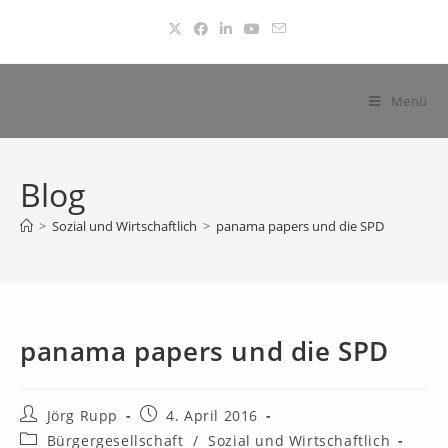
Zum
Inhalt
springen
Menü
Blog
>
Sozial und Wirtschaftlich
>
panama papers und die SPD
panama papers und die SPD
Beitrags-
Beitrag
Jörg Rupp
4. April 2016
Autor:
veröffentlicht:
Beitrags-
Bürgergesellschaft
/
Sozial und Wirtschaftlich