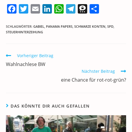
F
T
E
Li
W
T
T
T
a
w
m
n
h
el
h
ei
c
itt
ai
k
at
e
re
le
SCHLAGWÖRTER
:
GABIEL
,
PANAMA PAPERS
,
SCHWARZE KONTEN
,
SPD
,
STEUERHINTERZEIHUNG
e
er
l
e
s
gr
e
n
b
dI
A
a
m
o
n
p
m
a
Weitere
Vorheriger Beitrag
Artikel
o
p
Wahlnachlese BW
ansehen
k
Nächster Beitrag
eine Chance für rot-rot-grün?
DAS KÖNNTE DIR AUCH GEFALLEN