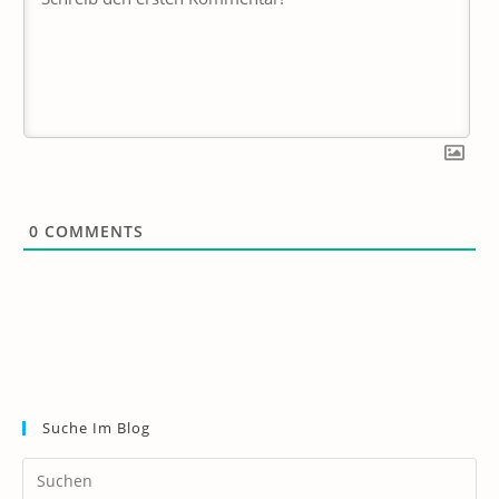
0
COMMENTS
Suche Im Blog
Pr
Es