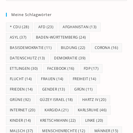
to
Meine Schlagwörter
clo
th
* CDU
(28)
AFD
(23)
AFGHANISTAN
(13)
se
pan
ASYL
(37)
BADEN-WÜRTTEMBERG
(24)
BASISDEMOKRATIE
(11)
BILDUNG
(22)
CORONA
(16)
DATENSCHUTZ
(13)
DEMOKRATIE
(39)
ETTLINGEN
(30)
FACEBOOK
(16)
FDP
(17)
FLUCHT
(14)
FRAUEN
(14)
FREIHEIT
(14)
FRIEDEN
(14)
GENDER
(13)
GRÜN
(11)
GRÜNE
(92)
GÜZEY ISRAEL
(18)
HARTZ IV
(20)
INTERNET
(20)
KARGIDA
(21)
KARLSRUHE
(46)
KINDER
(14)
KRETSCHMANN
(22)
LINKE
(20)
MALSCH
(37)
MENSCHENRECHTE
(12)
MÄNNER
(15)