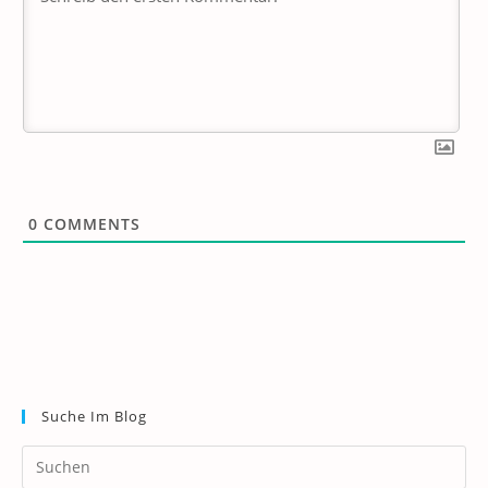
0
COMMENTS
Suche Im Blog
Pr
Es