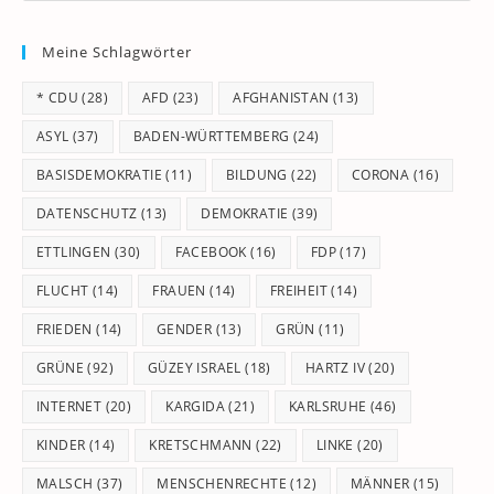
to
Meine Schlagwörter
clo
th
* CDU
(28)
AFD
(23)
AFGHANISTAN
(13)
se
pan
ASYL
(37)
BADEN-WÜRTTEMBERG
(24)
BASISDEMOKRATIE
(11)
BILDUNG
(22)
CORONA
(16)
DATENSCHUTZ
(13)
DEMOKRATIE
(39)
ETTLINGEN
(30)
FACEBOOK
(16)
FDP
(17)
FLUCHT
(14)
FRAUEN
(14)
FREIHEIT
(14)
FRIEDEN
(14)
GENDER
(13)
GRÜN
(11)
GRÜNE
(92)
GÜZEY ISRAEL
(18)
HARTZ IV
(20)
INTERNET
(20)
KARGIDA
(21)
KARLSRUHE
(46)
KINDER
(14)
KRETSCHMANN
(22)
LINKE
(20)
MALSCH
(37)
MENSCHENRECHTE
(12)
MÄNNER
(15)