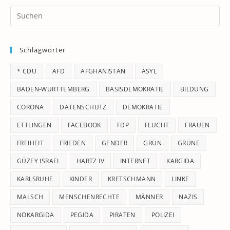
Pr
Es
to
Schlagwörter
clo
th
* CDU
AFD
AFGHANISTAN
ASYL
se
pan
BADEN-WÜRTTEMBERG
BASISDEMOKRATIE
BILDUNG
CORONA
DATENSCHUTZ
DEMOKRATIE
ETTLINGEN
FACEBOOK
FDP
FLUCHT
FRAUEN
FREIHEIT
FRIEDEN
GENDER
GRÜN
GRÜNE
GÜZEY ISRAEL
HARTZ IV
INTERNET
KARGIDA
KARLSRUHE
KINDER
KRETSCHMANN
LINKE
MALSCH
MENSCHENRECHTE
MÄNNER
NAZIS
NOKARGIDA
PEGIDA
PIRATEN
POLIZEI