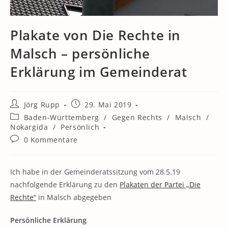
Plakate von Die Rechte in
Malsch – persönliche
Erklärung im Gemeinderat
Beitrags-
Beitrag
Jörg Rupp
29. Mai 2019
Autor:
veröffentlicht:
Beitrags-
Baden-Württemberg
/
Gegen Rechts
/
Malsch
/
Kategorie:
Nokargida
/
Persönlich
Beitrags-
0 Kommentare
Kommentare:
Ich habe in der Gemeinderatssitzung vom 28.5.19
nachfolgende Erklärung zu den
Plakaten der Partei „Die
Rechte“
in Malsch abgegeben
Persönliche Erklärung