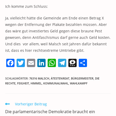
Ich komme zum Schluss:
Ja, vielleicht hätte die Gemeinde am Ende einen Betrag X
wegen der Entfernung der Plakate bezahlen müssen. Aber
das wäre gut investiertes Geld gegen diese braune Pest
gewesen, denn Antifaschismus darf gerne auch Geld kosten.
Und dies vor allem, weil Malsch seit Jahren dafür bekannt
ist, dass es hier rechtsextreme Umtriebe gibt.
F
T
E
Li
W
T
T
T
a
w
m
n
h
el
h
ei
c
itt
ai
k
at
e
re
le
SCHLAGWÖRTER
:
76316 MALSCH
,
ÄTESTENREAT
,
BÜRGERMEISTER
,
DIE
RECHTE
,
FEIGHEIT
,
HIMMEL
,
KOMMUNALWAHL
,
WAHLKAMPF
e
er
l
e
s
gr
e
n
b
dI
A
a
m
o
n
p
m
a
Weitere
Vorheriger Beitrag
Artikel
o
p
Die parlamentarische Demokratie braucht ein
ansehen