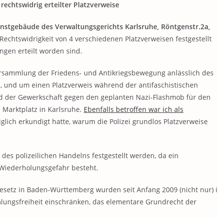
echtswidrig erteilter Platzverweise
ienstgebäude des Verwaltungsgerichts Karlsruhe, Röntgenstr.2a,
 Rechtswidrigkeit von 4 verschiedenen Platzverweisen festgestellt
ngen erteilt worden sind.
ersammlung der Friedens- und Antikriegsbewegung anlässlich des
, und um einen Platzverweis während der antifaschistischen
d der Gewerkschaft gegen den geplanten Nazi-Flashmob für den
m Marktplatz in Karlsruhe.
Ebenfalls betroffen war ich als
glich erkundigt hatte, warum die Polizei grundlos Platzverweise
t des polizeilichen Handelns festgestellt werden, da ein
 Wiederholungsgefahr besteht.
setz in Baden-Württemberg wurden seit Anfang 2009 (nicht nur) 
lungsfreiheit einschränken, das elementare Grundrecht der