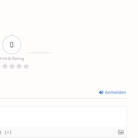
0
Article Rating
Anmelden
}
[+]