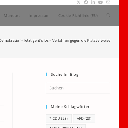
Website-
Mundart
Impressum
Cookie-Richtlinie (EU)
Suche
Demokratie
>
Jetzt geht's los – Verfahren gegen die Platzverweise
umschalte
Suche Im Blog
Press
Escape
to
Meine Schlagwörter
close
the
* CDU
(28)
AFD
(23)
search