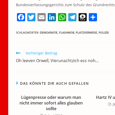
Bundesverfassungsgerichts zum Schutz des Grundrechts 
F
T
E
Li
W
T
T
T
a
w
m
n
h
el
h
ei
c
itt
ai
k
at
e
re
le
SCHLAGWÖRTER
:
DEMOKRATIE
,
FLASHMOB
,
PLATZVERWEISE
,
POLIZEI
e
er
l
e
s
gr
e
n
b
dI
A
a
m
Weitere
Vorheriger Beitrag
o
n
p
m
a
Artikel
Oh leeven Orwell, Vierunachtzich ess noh…
ansehen
o
p
k
DAS KÖNNTE DIR AUCH GEFALLEN
Lügenpresse oder warum man
Hartz IV 
nicht immer sofort alles glauben
2
sollte