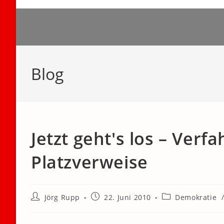
Zum
Inhalt
springen
Blog
Jetzt geht's los – Verf
Platzverweise
Beitrags-
Beitrag
Beitrags-
Jörg Rupp
22. Juni 2010
Demokratie
Autor:
veröffentlicht:
Kategorie: