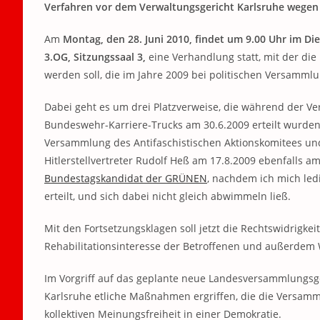
Verfahren vor dem Verwaltungsgericht Karlsruhe wegen r
Am
Montag, den 28. Juni 2010, findet um 9.00 Uhr im D
3.OG, Sitzungssaal 3,
eine Verhandlung statt, mit der die
werden soll, die im Jahre 2009 bei politischen Versammlu
Dabei geht es um drei Platzverweise, die während der V
Bundeswehr-Karriere-Trucks am 30.6.2009 erteilt wurden
Versammlung des Antifaschistischen Aktionskomitees un
Hitlerstellvertreter Rudolf Heß am 17.8.2009 ebenfalls a
Bundestagskandidat der GRÜNEN
, nachdem ich mich ledi
erteilt, und sich dabei nicht gleich abwimmeln ließ.
Mit den Fortsetzungsklagen soll jetzt die Rechtswidrigkei
Rehabilitationsinteresse der Betroffenen und außerdem
Im Vorgriff auf das geplante neue Landesversammlungsge
Karlsruhe etliche Maßnahmen ergriffen, die die Versamm
kollektiven Meinungsfreiheit in einer Demokratie.