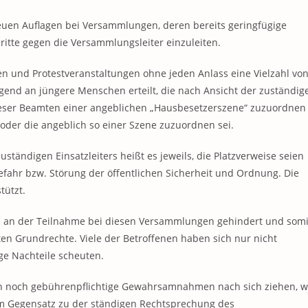
euen Auflagen bei Versammlungen, deren bereits geringfügige
ritte gegen die Versammlungsleiter einzuleiten.
 und Protestveranstaltungen ohne jeden Anlass eine Vielzahl vo
egend an jüngere Menschen erteilt, die nach Ansicht der zuständig
ieser Beamten einer angeblichen „Hausbesetzerszene“ zuzuordnen
 oder die angeblich so einer Szene zuzuordnen sei.
tändigen Einsatzleiters heißt es jeweils, die Platzverweise seien
ahr bzw. Störung der öffentlichen Sicherheit und Ordnung. Die
tützt.
en an der Teilnahme bei diesen Versammlungen gehindert und somi
en Grundrechte. Viele der Betroffenen haben sich nur nicht
ge Nachteile scheuten.
uch noch gebührenpflichtige Gewahrsamnahmen nach sich ziehen, w
 im Gegensatz zu der ständigen Rechtsprechung des