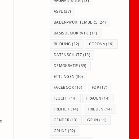
panel.
AFGHANISTAN
(13)
ASYL
(37)
BADEN-WÜRTTEMBERG
(24)
BASISDEMOKRATIE
(11)
BILDUNG
(22)
CORONA
(16)
DATENSCHUTZ
(13)
DEMOKRATIE
(39)
ETTLINGEN
(30)
FACEBOOK
(16)
FDP
(17)
FLUCHT
(14)
FRAUEN
(14)
FREIHEIT
(14)
FRIEDEN
(14)
GENDER
(13)
GRÜN
(11)
in
GRÜNE
(92)