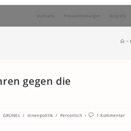
Startseite
Pressemitteilungen
Biografie
>
ahren gegen die
Beitrags-
/
GRÜNEs
/
Innenpolitik
/
Persönlich
1 Kommentar
Kommentare: