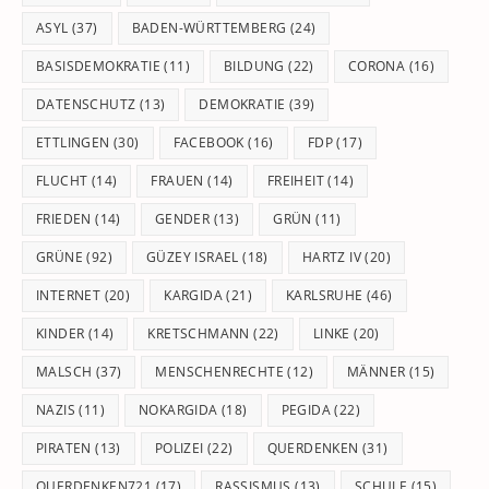
pan
ASYL
(37)
BADEN-WÜRTTEMBERG
(24)
BASISDEMOKRATIE
(11)
BILDUNG
(22)
CORONA
(16)
DATENSCHUTZ
(13)
DEMOKRATIE
(39)
ETTLINGEN
(30)
FACEBOOK
(16)
FDP
(17)
FLUCHT
(14)
FRAUEN
(14)
FREIHEIT
(14)
FRIEDEN
(14)
GENDER
(13)
GRÜN
(11)
GRÜNE
(92)
GÜZEY ISRAEL
(18)
HARTZ IV
(20)
INTERNET
(20)
KARGIDA
(21)
KARLSRUHE
(46)
KINDER
(14)
KRETSCHMANN
(22)
LINKE
(20)
MALSCH
(37)
MENSCHENRECHTE
(12)
MÄNNER
(15)
NAZIS
(11)
NOKARGIDA
(18)
PEGIDA
(22)
PIRATEN
(13)
POLIZEI
(22)
QUERDENKEN
(31)
QUERDENKEN721
(17)
RASSISMUS
(13)
SCHULE
(15)