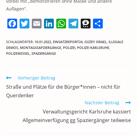
vorbei mit „demonstrieren ohne Maske und andere
Auflagen“.
F
T
E
Li
W
T
T
T
a
w
m
n
h
el
h
ei
c
itt
ai
k
at
e
re
le
SCHLAGWÖRTER
:
10.01.2022
,
EINSATZREPORT24
,
GÜZEY ISRAEL
,
ILLEGALE
DEMOS
,
MONTAGSSAPZIERGÄNGE
,
POLIZEI
,
POLIZEI KARLSRUHE
,
e
er
l
e
s
gr
e
n
POLIZEIKESSEL
,
SPAZIERGÄNGE
b
dI
A
a
m
o
n
p
m
a
Weitere
Vorheriger Beitrag
o
p
Artikel
Straße und Plätze für die Bürger*innen – nicht für
k
ansehen
Querdenker
Nächster Beitrag
Verwaltungsgericht Karlsruhe kassiert
Allgemeinverfügung gg Spaziergänger teilweise