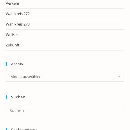
Verkehr
Wahlkreis 272
Wahlkreis 273
Weißer
Zukunft
Archiv
Archiv
Monat auswählen
Suchen
Pr
Es
to
Schlagwörter
clo