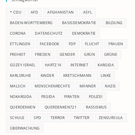
th
* CDU
AFD
AFGHANISTAN
ASYL
se
pan
BADEN-WÜRTTEMBERG
BASISDEMOKRATIE
BILDUNG
CORONA
DATENSCHUTZ
DEMOKRATIE
ETTLINGEN
FACEBOOK
FDP
FLUCHT
FRAUEN
FREIHEIT
FRIEDEN
GENDER
GRÜN
GRÜNE
GÜZEY ISRAEL
HARTZ IV
INTERNET
KARGIDA
KARLSRUHE
KINDER
KRETSCHMANN
LINKE
MALSCH
MENSCHENRECHTE
MÄNNER
NAZIS
NOKARGIDA
PEGIDA
PIRATEN
POLIZEI
QUERDENKEN
QUERDENKEN721
RASSISMUS
SCHULE
SPD
TERROR
TWITTER
ZENSURSULA
ÜBERWACHUNG