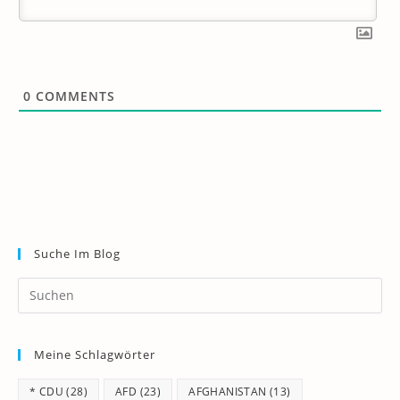
0
COMMENTS
Suche Im Blog
Pr
Es
to
Meine Schlagwörter
clo
th
* CDU
(28)
AFD
(23)
AFGHANISTAN
(13)
se