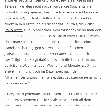
anderen Protagonisten und von Güzey Israel, die in ihren
Telegramkanälen nicht müde wurde, die Spaziergänge
indirekt zu propagieren, lies im Polizeikessel die Maske der
friedlichen Querdenker fallen. Israel, die im Dezember
direkt neben Kraft lief, als dieser dazu aufrief,
die kleine
Polizeikette
zu durchbrechen. Kein Wunder – wenn man den
Leuten monatelang erzählt, dass sie in einer Diktatur leben,
dass man spazieren gehen dürfe und die Polizei keine
Handhabe hätte gegen sie, was man mit falschen
juristischen Statements der Szeneanwälte auch noch
bekräftigt – der sorgt dafür, dass sich die Leute dann auch
so äußern. Was man über Wochen und Monate gesät hat,
erntet man nun. Noch im Dezember, nach der
Allgemeinverfügung, meinte sie, dass „Spaziergänge ja nicht
verboten seien“
Güzey Israel jedenfalls tut nun sehr erschrocken. In einem
längeren Statement tut sie so, als habe sie mit all dem
nichts zu tun. Interessant ist: zunächst gibt sie zu, am