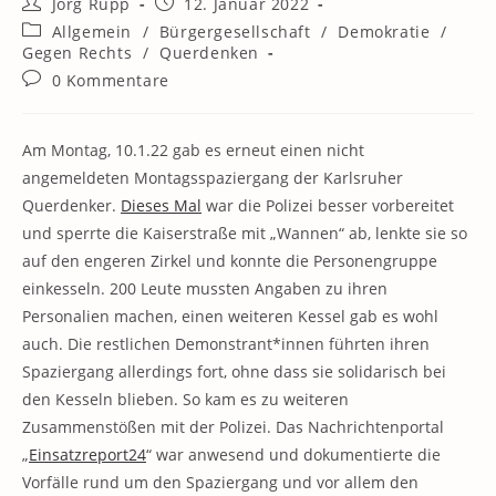
Beitrags-
Beitrag
Jörg Rupp
12. Januar 2022
Autor:
veröffentlicht:
Beitrags-
Allgemein
/
Bürgergesellschaft
/
Demokratie
/
Kategorie:
Gegen Rechts
/
Querdenken
Beitrags-
0 Kommentare
Kommentare:
Am Montag, 10.1.22 gab es erneut einen nicht
angemeldeten Montagsspaziergang der Karlsruher
Querdenker.
Dieses Mal
war die Polizei besser vorbereitet
und sperrte die Kaiserstraße mit „Wannen“ ab, lenkte sie so
auf den engeren Zirkel und konnte die Personengruppe
einkesseln. 200 Leute mussten Angaben zu ihren
Personalien machen, einen weiteren Kessel gab es wohl
auch. Die restlichen Demonstrant*innen führten ihren
Spaziergang allerdings fort, ohne dass sie solidarisch bei
den Kesseln blieben. So kam es zu weiteren
Zusammenstößen mit der Polizei. Das Nachrichtenportal
„
Einsatzreport24
“ war anwesend und dokumentierte die
Vorfälle rund um den Spaziergang und vor allem den