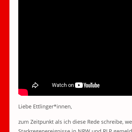
Liebe Ettlinger*innen,
zum Zeitpunkt als ich diese Rede schreibe, 
Starkregenereignisse in NRW und RLP gemelde