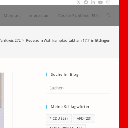
Website-
Mundart
Impressum
Cookie-Richtlinie (EU)
Suche
ahlkreis 272
>
Rede zum Wahlkampfauftakt am 17.7. in Ettlingen
umschalte
Suche Im Blog
Press
Escape
to
Meine Schlagwörter
close
the
* CDU
(28)
AFD
(23)
search