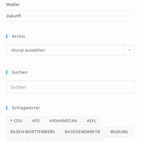
Weißer
Zukunft
Archiv
Archiv
Monat auswählen
Suchen
Pr
Es
to
Schlagwörter
clo
th
* CDU
AFD
AFGHANISTAN
ASYL
se
pan
BADEN-WÜRTTEMBERG
BASISDEMOKRATIE
BILDUNG