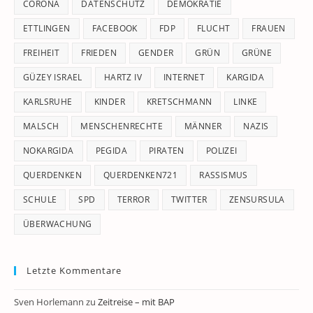
CORONA
DATENSCHUTZ
DEMOKRATIE
ETTLINGEN
FACEBOOK
FDP
FLUCHT
FRAUEN
FREIHEIT
FRIEDEN
GENDER
GRÜN
GRÜNE
GÜZEY ISRAEL
HARTZ IV
INTERNET
KARGIDA
KARLSRUHE
KINDER
KRETSCHMANN
LINKE
MALSCH
MENSCHENRECHTE
MÄNNER
NAZIS
NOKARGIDA
PEGIDA
PIRATEN
POLIZEI
QUERDENKEN
QUERDENKEN721
RASSISMUS
SCHULE
SPD
TERROR
TWITTER
ZENSURSULA
ÜBERWACHUNG
Letzte Kommentare
Sven Horlemann
zu
Zeitreise – mit BAP