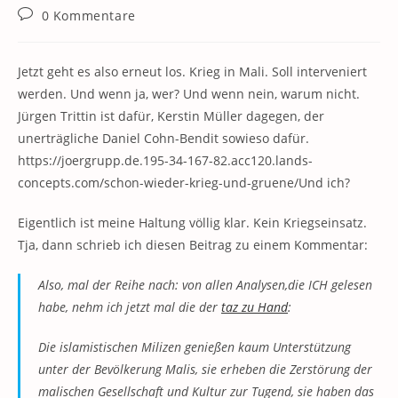
Kategorie:
Beitrags-
0 Kommentare
Kommentare:
Jetzt geht es also erneut los. Krieg in Mali. Soll interveniert
werden. Und wenn ja, wer? Und wenn nein, warum nicht.
Jürgen Trittin ist dafür, Kerstin Müller dagegen, der
unerträgliche Daniel Cohn-Bendit sowieso dafür.
https://joergrupp.de.195-34-167-82.acc120.lands-
concepts.com/schon-wieder-krieg-und-gruene/Und ich?
Eigentlich ist meine Haltung völlig klar. Kein Kriegseinsatz.
Tja, dann schrieb ich diesen Beitrag zu einem Kommentar:
Also, mal der Reihe nach: von allen Analysen,die ICH gelesen
habe, nehm ich jetzt mal die der
taz zu Hand
:
Die islamistischen Milizen genießen kaum Unterstützung
unter der Bevölkerung Malis, sie erheben die Zerstörung der
malischen Gesellschaft und Kultur zur Tugend, sie haben das