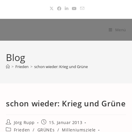
Zum
Inhalt
springen
Menü
Blog
>
Frieden
>
schon wieder: Krieg und Grüne
schon wieder: Krieg und Grüne
Beitrags-
Beitrag
Jörg Rupp
15. Januar 2013
Autor:
veröffentlicht:
Beitrags-
Frieden
/
GRÜNEs
/
Milleniumsziele