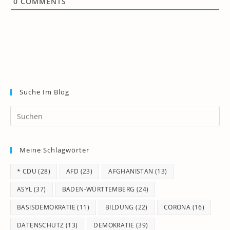
0
COMMENTS
Suche Im Blog
Pr
Es
to
Meine Schlagwörter
clo
th
* CDU
(28)
AFD
(23)
AFGHANISTAN
(13)
se
pan
ASYL
(37)
BADEN-WÜRTTEMBERG
(24)
BASISDEMOKRATIE
(11)
BILDUNG
(22)
CORONA
(16)
DATENSCHUTZ
(13)
DEMOKRATIE
(39)