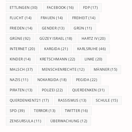
ETTLINGEN
(30)
FACEBOOK
(16)
FDP
(17)
FLUCHT
(14)
FRAUEN
(14)
FREIHEIT
(14)
FRIEDEN
(14)
GENDER
(13)
GRÜN
(11)
GRÜNE
(92)
GÜZEY ISRAEL
(18)
HARTZ IV
(20)
INTERNET
(20)
KARGIDA
(21)
KARLSRUHE
(46)
KINDER
(14)
KRETSCHMANN
(22)
LINKE
(20)
MALSCH
(37)
MENSCHENRECHTE
(12)
MÄNNER
(15)
NAZIS
(11)
NOKARGIDA
(18)
PEGIDA
(22)
PIRATEN
(13)
POLIZEI
(22)
QUERDENKEN
(31)
QUERDENKEN721
(17)
RASSISMUS
(13)
SCHULE
(15)
SPD
(39)
TERROR
(13)
TWITTER
(16)
ZENSURSULA
(11)
ÜBERWACHUNG
(12)