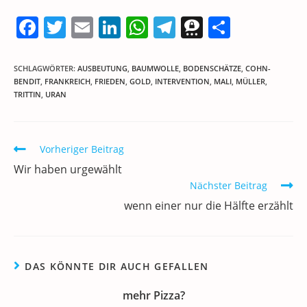
F
T
E
Li
W
T
T
T
a
w
m
n
h
el
h
ei
c
itt
ai
k
at
e
re
le
SCHLAGWÖRTER
:
AUSBEUTUNG
,
BAUMWOLLE
,
BODENSCHÄTZE
,
COHN-
BENDIT
,
FRANKREICH
,
FRIEDEN
,
GOLD
,
INTERVENTION
,
MALI
,
MÜLLER
,
e
er
l
e
s
gr
e
n
TRITTIN
,
URAN
b
dI
A
a
m
o
n
p
m
a
Weitere
Vorheriger Beitrag
o
p
Artikel
Wir haben urgewählt
k
ansehen
Nächster Beitrag
wenn einer nur die Hälfte erzählt
DAS KÖNNTE DIR AUCH GEFALLEN
mehr Pizza?