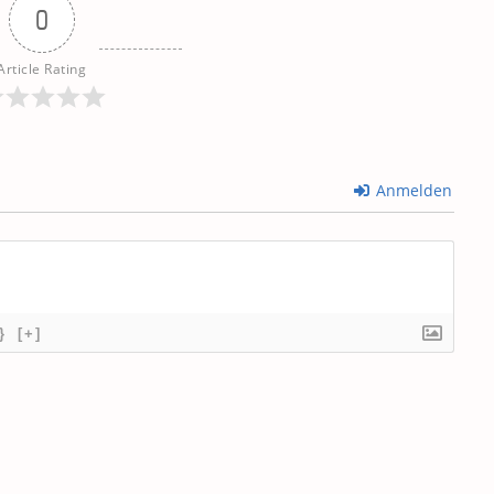
0
Article Rating
Anmelden
}
[+]