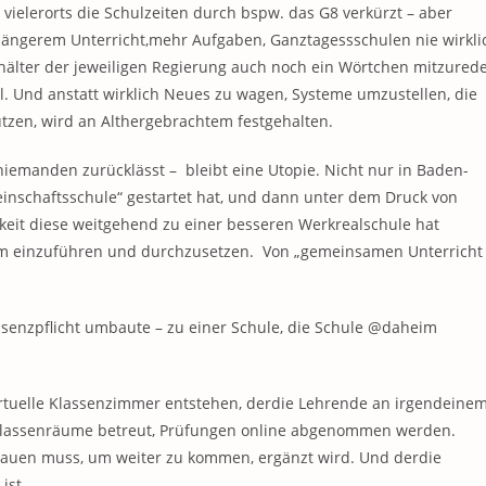
vielerorts die Schulzeiten durch bspw. das G8 verkürzt – aber
längerem Unterricht,mehr Aufgaben, Ganztagessschulen nie wirkli
älter der jeweiligen Regierung auch noch ein Wörtchen mitzured
. Und anstatt wirklich Neues zu wagen, Systeme umzustellen, die
 nutzen, wird an Althergebrachtem festgehalten.
niemanden zurücklässt – bleibt eine Utopie. Nicht nur in Baden-
einschaftsschule“ gestartet hat, und dann unter dem Druck von
keit diese weitgehend zu einer besseren Werkrealschule hat
tem einzuführen und durchzusetzen. Von „gemeinsamen Unterricht
äsenzpflicht umbaute – zu einer Schule, die Schule @daheim
irtuelle Klassenzimmer entstehen, derdie Lehrende an irgendeine
r Klassenräume betreut, Prüfungen online abgenommen werden.
chauen muss, um weiter zu kommen, ergänzt wird. Und derdie
ist.