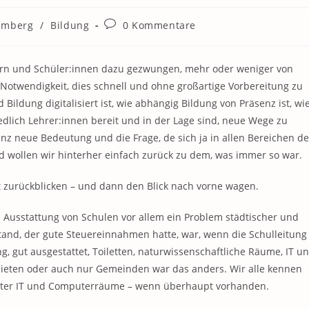
Beitrags-
emberg
/
Bildung
0 Kommentare
Kommentare:
tern und Schüler:innen dazu gezwungen, mehr oder weniger von
otwendigkeit, dies schnell und ohne großartige Vorbereitung zu
Bildung digitalisiert ist, wie abhängig Bildung von Präsenz ist, wi
iedlich Lehrer:innen bereit und in der Lage sind, neue Wege zu
nz neue Bedeutung und die Frage, de sich ja in allen Bereichen de
nd wollen wir hinterher einfach zurück zu dem, was immer so war.
t zurückblicken – und dann den Blick nach vorne wagen.
d Ausstattung von Schulen vor allem ein Problem städtischer und
stand, der gute Steuereinnahmen hatte, war, wenn die Schulleitung
, gut ausgestattet, Toiletten, naturwissenschaftliche Räume, IT u
ieten oder auch nur Gemeinden war das anders. Wir alle kennen
teter IT und Computerräume – wenn überhaupt vorhanden.