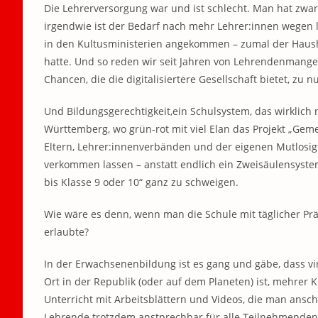
Die Lehrerversorgung war und ist schlecht. Man hat zwar 
irgendwie ist der Bedarf nach mehr Lehrer:innen wegen 
in den Kultusministerien angekommen – zumal der Haush
hatte. Und so reden wir seit Jahren von Lehrendenmangel
Chancen, die die digitalisiertere Gesellschaft bietet, zu
Und Bildungsgerechtigkeit,ein Schulsystem, das wirklich 
Württemberg, wo grün-rot mit viel Elan das Projekt „Gem
Eltern, Lehrer:innenverbänden und der eigenen Mutlosig
verkommen lassen – anstatt endlich ein Zweisäulensys
bis Klasse 9 oder 10“ ganz zu schweigen.
Wie wäre es denn, wenn man die Schule mit täglicher Pr
erlaubte?
In der Erwachsenenbildung ist es gang und gäbe, dass v
Ort in der Republik (oder auf dem Planeten) ist, mehre
Unterricht mit Arbeitsblättern und Videos, die man ans
Lehrende trotzdem anstprechbar für alle Teilnehmenden 