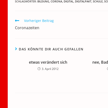
c
itt
ai
k
at
e
re
le
SCHLAGWÖRTER
:
BILDUNG
,
CORONA
,
DIGITAL
,
DIGITALPAKT
,
SCHULE
,
SC
e
er
l
e
s
gr
e
n
b
dI
A
a
m
Weitere
Vorheriger Beitrag
o
n
p
m
a
Artikel
Coronazeiten
ansehen
o
p
k
DAS KÖNNTE DIR AUCH GEFALLEN
etwas verändert sich
nee, Bad
3. April 2012