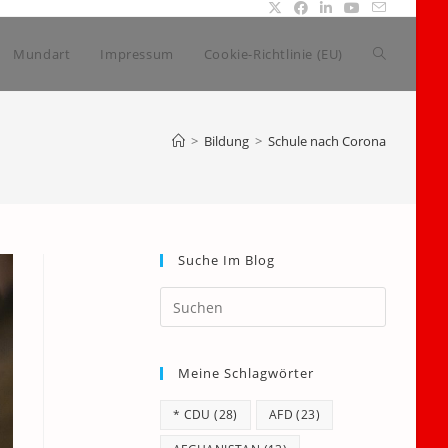
Website-
Mundart
Impressum
Cookie-Richtlinie (EU)
Suche
>
Bildung
>
Schule nach Corona
umschalte
Suche Im Blog
Press
Escape
to
Meine Schlagwörter
close
the
* CDU
(28)
AFD
(23)
search