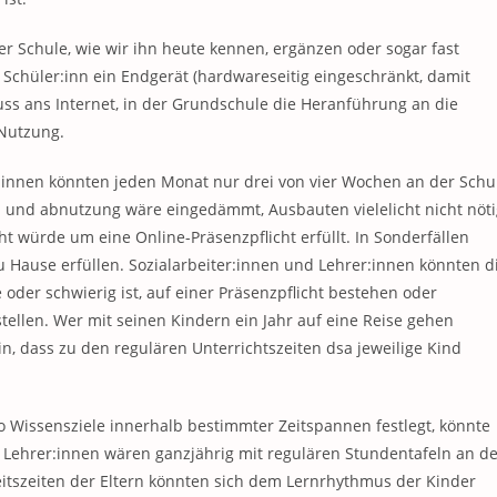
er Schule, wie wir ihn heute kennen, ergänzen oder sogar fast
 Schüler:inn ein Endgerät (hardwareseitig eingeschränkt, damit
uss ans Internet, in der Grundschule die Heranführung an die
Nutzung.
er:innen könnten jeden Monat nur drei von vier Wochen an der Schu
 und abnutzung wäre eingedämmt, Ausbauten vielelicht nicht nöti
t würde um eine Online-Präsenzpflicht erfüllt. In Sonderfällen
u Hause erfüllen. Sozialarbeiter:innen und Lehrer:innen könnten d
 oder schwierig ist, auf einer Präsenzpflicht bestehen oder
ellen. Wer mit seinen Kindern ein Jahr auf eine Reise gehen
n, dass zu den regulären Unterrichtszeiten dsa jeweilige Kind
o Wissensziele innerhalb bestimmter Zeitspannen festlegt, könnte
Lehrer:innen wären ganzjährig mit regulären Stundentafeln an de
eitszeiten der Eltern könnten sich dem Lernrhythmus der Kinder