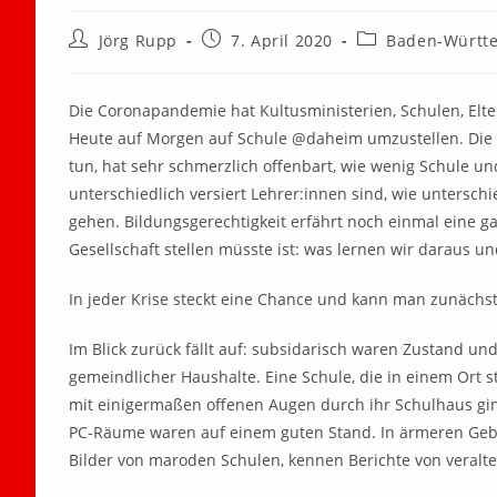
Beitrags-
Beitrag
Beitrags-
Jörg Rupp
7. April 2020
Baden-Württ
Autor:
veröffentlicht:
Kategorie:
Die Coronapandemie hat Kultusministerien, Schulen, El
Heute auf Morgen auf Schule @daheim umzustellen. Die N
tun, hat sehr schmerzlich offenbart, wie wenig Schule und 
unterschiedlich versiert Lehrer:innen sind, wie untersch
gehen. Bildungsgerechtigkeit erfährt noch einmal eine ga
Gesellschaft stellen müsste ist: was lernen wir daraus u
In jeder Krise steckt eine Chance und kann man zunächs
Im Blick zurück fällt auf: subsidarisch waren Zustand un
gemeindlicher Haushalte. Eine Schule, die in einem Ort 
mit einigermaßen offenen Augen durch ihr Schulhaus ging
PC-Räume waren auf einem guten Stand. In ärmeren Geb
Bilder von maroden Schulen, kennen Berichte von veral