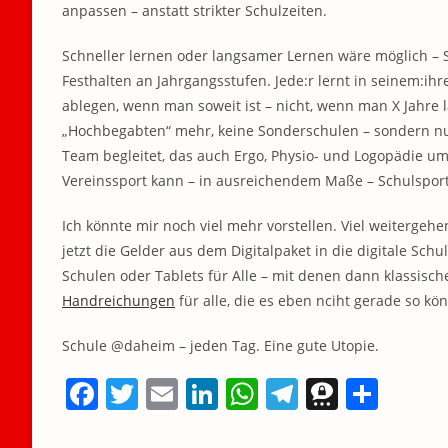
anpassen – anstatt strikter Schulzeiten.
Schneller lernen oder langsamer Lernen wäre möglich – 
Festhalten an Jahrgangsstufen. Jede:r lernt in seinem:i
ablegen, wenn man soweit ist – nicht, wenn man X Jahre 
„Hochbegabten“ mehr, keine Sonderschulen – sondern nur
Team begleitet, das auch Ergo, Physio- und Logopädie umf
Vereinssport kann – in ausreichendem Maße – Schulsport
Ich könnte mir noch viel mehr vorstellen. Viel weiterge
jetzt die Gelder aus dem Digitalpaket in die digitale Sch
Schulen oder Tablets für Alle – mit denen dann klassisch
Handreichungen
für alle, die es eben nciht gerade so kö
Schule @daheim – jeden Tag. Eine gute Utopie.
F
T
E
Li
W
T
T
T
a
w
m
n
h
el
h
ei