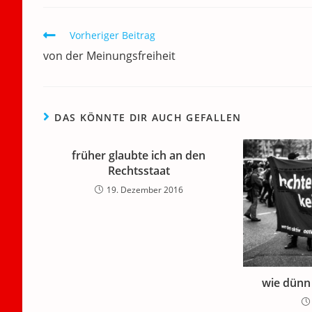
b
dI
A
a
m
o
n
p
m
a
Weitere
Vorheriger Beitrag
Artikel
o
p
von der Meinungsfreiheit
ansehen
k
DAS KÖNNTE DIR AUCH GEFALLEN
früher glaubte ich an den
Rechtsstaat
19. Dezember 2016
wie dünn 