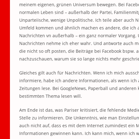
meinem eigenen, grünen Universum bewegen. Bei Faceboo
normalen Leben sind – außerhalb der Partei, Familienmitgl
Unparteiische, wenige Unpolitische. Ich teile aber auch
Umfeld kommen und ähnlich machen es andere, die ich als
Nachrichten vn außerhalb – ein ganz normaler Vorgang. 
Nachrichten nehme ich eher wahr. Und antworte auch meh
die nicht so oft posten, die Beiträge bei Facebook bspw. a
nachzuschauen, warum sie so lange nichts mehr geschri
Gleiches gilt auch für Nachrichten. Wenn ich mich aussch
informiere, habe ich andere Informationen, als wenn ich
Zeitungen lese. Bei GoogleNews, Paperball und anderen k
bestimmten Thema lesen will.
Am Ende ist das, was Pariser kritisiert, die fehlende Me
Stelle zu informieren. Die Unkenntnis, wie man Einstellun
auch nicht auf, dass es mit dem Internet zumindest ein M
Informationen gewinnen kann. Ich kann mich, wenn ich w