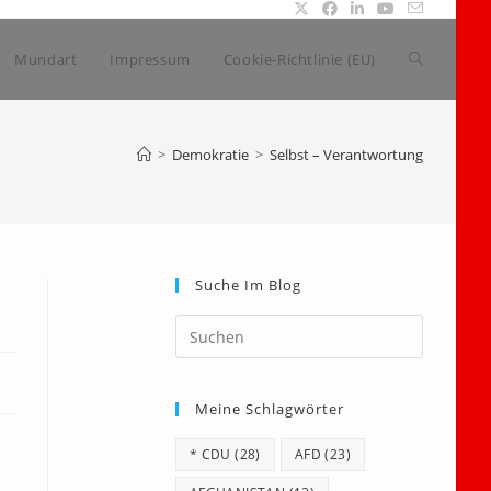
Website-
Mundart
Impressum
Cookie-Richtlinie (EU)
Suche
>
Demokratie
>
Selbst – Verantwortung
umschalte
Suche Im Blog
Press
Escape
to
Meine Schlagwörter
close
the
* CDU
(28)
AFD
(23)
search