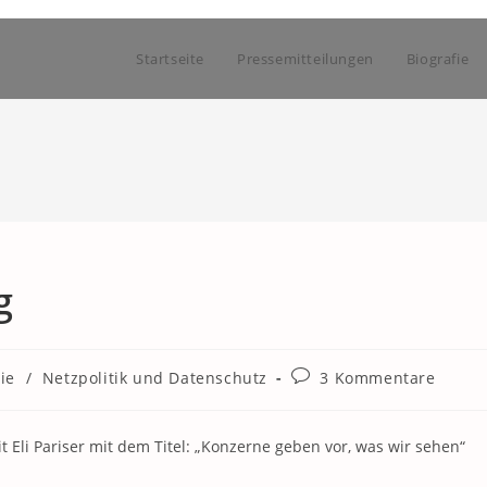
Startseite
Pressemitteilungen
Biografie
g
Beitrags-
ie
/
Netzpolitik und Datenschutz
3 Kommentare
Kommentare:
it Eli Pariser mit dem Titel: „Konzerne geben vor, was wir sehen“