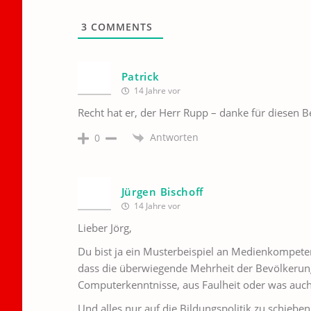
3
COMMENTS
Patrick
14 Jahre vor
Recht hat er, der Herr Rupp – danke für diesen B
Antworten
0
Jürgen Bischoff
14 Jahre vor
Lieber Jörg,
Du bist ja ein Musterbeispiel an Medienkompeten
dass die überwiegende Mehrheit der Bevölkerung n
Computerkenntnisse, aus Faulheit oder was au
Und alles nur auf die Bildungspolitik zu schieben