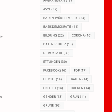
panel.
AFGHANISTAN
(13)
ASYL
(37)
BADEN-WÜRTTEMBERG
(24)
BASISDEMOKRATIE
(11)
BILDUNG
(22)
CORONA
(16)
ie
DATENSCHUTZ
(13)
DEMOKRATIE
(39)
ETTLINGEN
(30)
FACEBOOK
(16)
FDP
(17)
FLUCHT
(14)
FRAUEN
(14)
FREIHEIT
(14)
FRIEDEN
(14)
n.
GENDER
(13)
GRÜN
(11)
GRÜNE
(92)