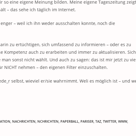
 so eine eigene Meinung bilden. Meine eigene Tageszeitung zeig
lt – das sehe ich täglich im Internet.
 enger – weil ich ihn weder ausschalten konnte, noch die
arin zu ertüchtigen, sich umfassend zu informieren – oder es zu
ese Kompetenz auch zu erarbeiten und immer zu aktualisieren. Sich
man sonst nicht wählt. Und auch zu sagen: das ist mir jetzt zu vie
für NICHT nehmen – den eigenen Filter einzuschalten.
e_r selbst, wieviel er/sie wahrnimmt. Weli es möglich ist – und we
ATION
,
NACHRICHTEN
,
NCHRICHTEN
,
PAPERBALL
,
PARISER
,
TAZ
,
TWITTER
,
WWW
,