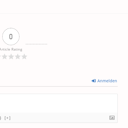
0
Article Rating
Anmelden
}
[+]