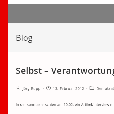
Zum
Inhalt
springen
Blog
Selbst – Verantwortun
Beitrags-
Beitrag
Beitrags-
Jörg Rupp
13. Februar 2012
Demokrat
Autor:
veröffentlicht:
Kategorie:
In der sonntaz erschien am 10.02. ein
Artikel
/Interview m