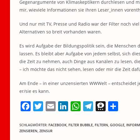
Gegenargumente von Klimaskeptikern durchlesen und mir
mir, wieviele Informationen sie ihren Leser_innen vorenthä
Und nur mit TV, Presse und Radio war der Filter noch viel
Alternativen so breit vorhanden waren.
Es wird Aufgabe der Bildungspolitik sein, die Menschen d
lassen. Es bleibt aber Aufgabe von jedem selbst, sich di
die Zeit zu nehmen, auch Dinge aus Kanälen zu lesen, die 
– ich möchte das nicht sehen, lesen oder mir die Zeit da
Am Ende – in einer unzensierten WWWelt – entscheidet jed
er/sie es kann.
F
T
E
Li
W
T
T
T
a
w
m
n
h
el
h
ei
c
itt
ai
k
at
e
re
le
SCHLAGWÖRTER
:
FACEBOOK
,
FILTER BUBBLE
,
FILTERN
,
GOOGLE
,
INFORM
ZENSIEREN
,
ZENSUR
e
er
l
e
s
gr
e
n