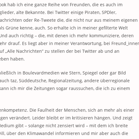
k hab ich eine ganze Reihe von Freunden, die es auch im
ieder, alte Bekannte. Bei Twitter einige Piraten, SPDler,
 Nachrichten oder Re-Tweete die, die nicht nur aus meinem eigenen
 Grüne kenne, auch. So erhalte ich in meiner gefilterte Welt
Und auch richtig – die, mit denen ich mehr kommuniziere, deren
r drauf. Es liegt aber in meiner Verantwortung, bei Freund_innen
uf „Alle Nachrichten“ zu stellen der bei Twitter ab und an
eben haben.
ließlich in Boulevardmedien wie Stern, Spiegel oder gar Bild
 auch taz, Süddeutsche, Regionalzeitung, andere überregionale
ann ich mir die Zeitungen sogar raussuchen, die ich zu einem
dienkompetenz. Die Faulheit der Menschen, sich an mehr als einer
gen verändert. Leider bleibt er im kritisieren hängen. Und zeigt
edium gibt – solange nicht zensiert wird – mit dem ich breite
ill, über den Klimawandel informieren und mir aber auch die