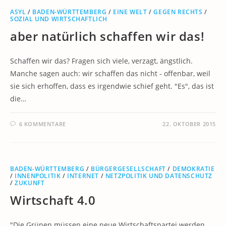
ASYL
/
BADEN-WÜRTTEMBERG
/
EINE WELT
/
GEGEN RECHTS
/
SOZIAL UND WIRTSCHAFTLICH
aber natürlich schaffen wir das!
Schaffen wir das? Fragen sich viele, verzagt, ängstlich.
Manche sagen auch: wir schaffen das nicht - offenbar, weil
sie sich erhoffen, dass es irgendwie schief geht. "Es", das ist
die…
6 KOMMENTARE
22. OKTOBER 2015
BADEN-WÜRTTEMBERG
/
BÜRGERGESELLSCHAFT
/
DEMOKRATIE
/
INNENPOLITIK
/
INTERNET
/
NETZPOLITIK UND DATENSCHUTZ
/
ZUKUNFT
Wirtschaft 4.0
"Die Grünen müssen eine neue Wirtschaftspartei werden,