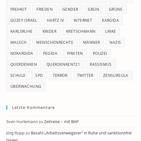
FREIHEIT
FRIEDEN
GENDER
GRÜN
GRÜNE
GÜZEY ISRAEL
HARTZ IV
INTERNET
KARGIDA
KARLSRUHE
KINDER
KRETSCHMANN
LINKE
MALSCH
MENSCHENRECHTE
MÄNNER
NAZIS
NOKARGIDA
PEGIDA
PIRATEN
POLIZEI
QUERDENKEN
QUERDENKEN721
RASSISMUS
SCHULE
SPD
TERROR
TWITTER
ZENSURSULA
ÜBERWACHUNG
Letzte Kommentare
Sven Horlemann
zu
Zeitreise – mit BAP
Jörg Rupp
zu
Bezahl-„Arbeitsverweigerer“ in Ruhe und sanktionsfrei
lassen