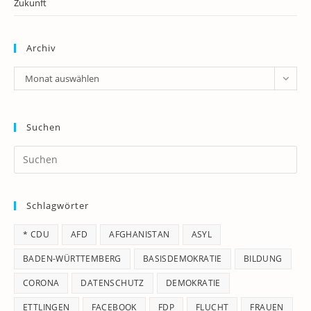
Zukunft
Archiv
Archiv
Monat auswählen
Suchen
Pr
Es
to
Schlagwörter
clo
th
* CDU
AFD
AFGHANISTAN
ASYL
se
pan
BADEN-WÜRTTEMBERG
BASISDEMOKRATIE
BILDUNG
CORONA
DATENSCHUTZ
DEMOKRATIE
ETTLINGEN
FACEBOOK
FDP
FLUCHT
FRAUEN