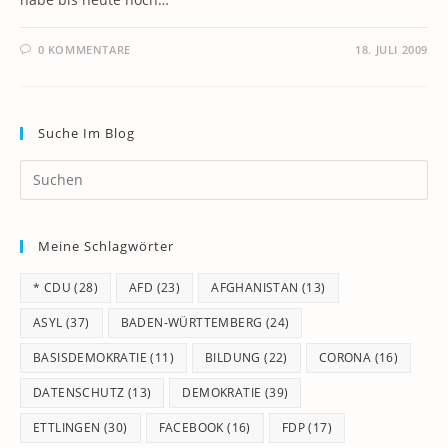
0 KOMMENTARE
18. JULI 2009
Suche Im Blog
Pr
Es
to
Meine Schlagwörter
clo
th
* CDU
(28)
AFD
(23)
AFGHANISTAN
(13)
se
pan
ASYL
(37)
BADEN-WÜRTTEMBERG
(24)
BASISDEMOKRATIE
(11)
BILDUNG
(22)
CORONA
(16)
DATENSCHUTZ
(13)
DEMOKRATIE
(39)
ETTLINGEN
(30)
FACEBOOK
(16)
FDP
(17)