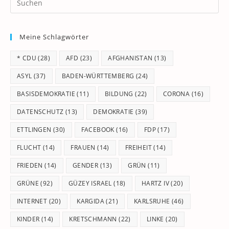
Es
to
Meine Schlagwörter
clo
th
* CDU
(28)
AFD
(23)
AFGHANISTAN
(13)
se
pan
ASYL
(37)
BADEN-WÜRTTEMBERG
(24)
BASISDEMOKRATIE
(11)
BILDUNG
(22)
CORONA
(16)
DATENSCHUTZ
(13)
DEMOKRATIE
(39)
ETTLINGEN
(30)
FACEBOOK
(16)
FDP
(17)
FLUCHT
(14)
FRAUEN
(14)
FREIHEIT
(14)
FRIEDEN
(14)
GENDER
(13)
GRÜN
(11)
GRÜNE
(92)
GÜZEY ISRAEL
(18)
HARTZ IV
(20)
INTERNET
(20)
KARGIDA
(21)
KARLSRUHE
(46)
KINDER
(14)
KRETSCHMANN
(22)
LINKE
(20)