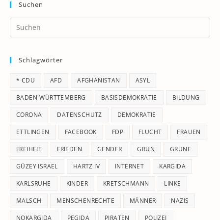
Suchen
Pr
Es
to
Schlagwörter
clo
th
* CDU
AFD
AFGHANISTAN
ASYL
se
pan
BADEN-WÜRTTEMBERG
BASISDEMOKRATIE
BILDUNG
CORONA
DATENSCHUTZ
DEMOKRATIE
ETTLINGEN
FACEBOOK
FDP
FLUCHT
FRAUEN
FREIHEIT
FRIEDEN
GENDER
GRÜN
GRÜNE
GÜZEY ISRAEL
HARTZ IV
INTERNET
KARGIDA
KARLSRUHE
KINDER
KRETSCHMANN
LINKE
MALSCH
MENSCHENRECHTE
MÄNNER
NAZIS
NOKARGIDA
PEGIDA
PIRATEN
POLIZEI