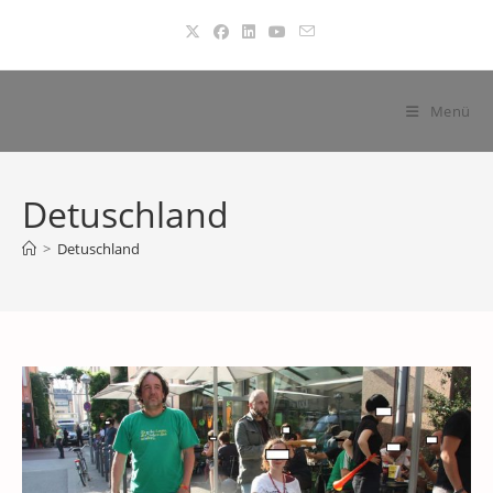
Zum
Inhalt
springen
Menü
Detuschland
>
Detuschland