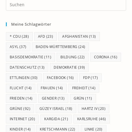
Pr
Es
to
Meine Schlagwörter
clo
th
* CDU
(28)
AFD
(23)
AFGHANISTAN
(13)
se
pan
ASYL
(37)
BADEN-WÜRTTEMBERG
(24)
BASISDEMOKRATIE
(11)
BILDUNG
(22)
CORONA
(16)
DATENSCHUTZ
(13)
DEMOKRATIE
(39)
ETTLINGEN
(30)
FACEBOOK
(16)
FDP
(17)
FLUCHT
(14)
FRAUEN
(14)
FREIHEIT
(14)
FRIEDEN
(14)
GENDER
(13)
GRÜN
(11)
GRÜNE
(92)
GÜZEY ISRAEL
(18)
HARTZ IV
(20)
INTERNET
(20)
KARGIDA
(21)
KARLSRUHE
(46)
KINDER
(14)
KRETSCHMANN
(22)
LINKE
(20)