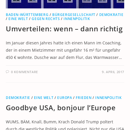
BADEN-WÜRTTEMBERG
/
BÜRGERGESELLSCHAFT
/
DEMOKRATIE
/
EINE WELT
/
GEGEN RECHTS
/
INNENPOLITIK
Umverteilen: wenn – dann richtig
Im Januar diesen Jahres hatte ich einen Mann im Coaching,
der in einem Mietzimmer mit ungefähr 16 m² für ungefähr
450 € wohnte. Dusche war auf dem Flur, das Warmwasser…
0 KOMMENTARE
9. APRIL 2017
DEMOKRATIE
/
EINE WELT
/
EUROPA
/
FRIEDEN
/
INNENPOLITIK
Goodbye USA, bonjour l’Europe
WUMS, BÄM, Knall, Bumm, Krach Donald Trump poltert
durch die westliche Politik und polarisiert. Nicht nur die USA