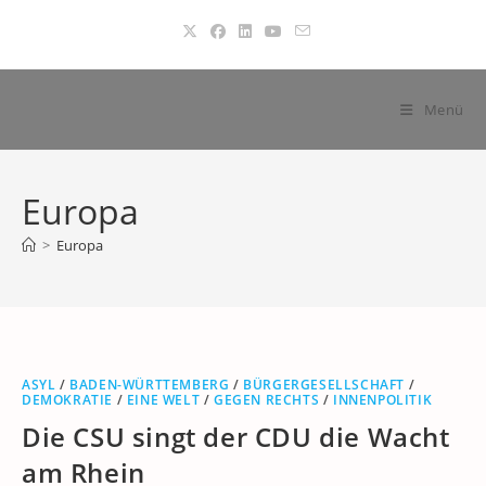
Zum
Inhalt
springen
Menü
Europa
>
Europa
ASYL
/
BADEN-WÜRTTEMBERG
/
BÜRGERGESELLSCHAFT
/
DEMOKRATIE
/
EINE WELT
/
GEGEN RECHTS
/
INNENPOLITIK
Die CSU singt der CDU die Wacht
am Rhein