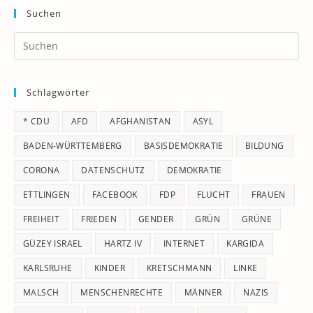
Suchen
Pr
Es
to
Schlagwörter
clo
th
* CDU
AFD
AFGHANISTAN
ASYL
se
pan
BADEN-WÜRTTEMBERG
BASISDEMOKRATIE
BILDUNG
CORONA
DATENSCHUTZ
DEMOKRATIE
ETTLINGEN
FACEBOOK
FDP
FLUCHT
FRAUEN
FREIHEIT
FRIEDEN
GENDER
GRÜN
GRÜNE
GÜZEY ISRAEL
HARTZ IV
INTERNET
KARGIDA
KARLSRUHE
KINDER
KRETSCHMANN
LINKE
MALSCH
MENSCHENRECHTE
MÄNNER
NAZIS