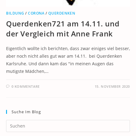
BILDUNG
/
CORONA
/
QUERDENKEN
Querdenken721 am 14.11. und
der Vergleich mit Anne Frank
Eigentlich wollte ich berichten, dass zwar einiges viel besser,
aber noch nicht alles gut war am 14.11. bei Querdenken
Karlsruhe. Und dann kam das "in meinen Augen das
mutigste Mädchen,…
0 KOMMENTARE
15. NOVEMBER 2020
Suche Im Blog
Pr
Es