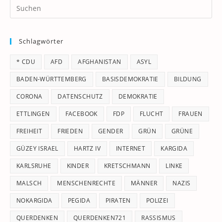
Pr
Es
to
Schlagwörter
clo
th
* CDU
AFD
AFGHANISTAN
ASYL
se
pan
BADEN-WÜRTTEMBERG
BASISDEMOKRATIE
BILDUNG
CORONA
DATENSCHUTZ
DEMOKRATIE
ETTLINGEN
FACEBOOK
FDP
FLUCHT
FRAUEN
FREIHEIT
FRIEDEN
GENDER
GRÜN
GRÜNE
GÜZEY ISRAEL
HARTZ IV
INTERNET
KARGIDA
KARLSRUHE
KINDER
KRETSCHMANN
LINKE
MALSCH
MENSCHENRECHTE
MÄNNER
NAZIS
NOKARGIDA
PEGIDA
PIRATEN
POLIZEI
QUERDENKEN
QUERDENKEN721
RASSISMUS