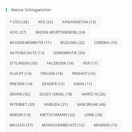
to
Meine Schlagwörter
clo
th
* CDU
(28)
AFD
(23)
AFGHANISTAN
(13)
se
pan
ASYL
(37)
BADEN-WÜRTTEMBERG
(24)
BASISDEMOKRATIE
(11)
BILDUNG
(22)
CORONA
(16)
DATENSCHUTZ
(13)
DEMOKRATIE
(39)
ETTLINGEN
(30)
FACEBOOK
(16)
FDP
(17)
FLUCHT
(14)
FRAUEN
(14)
FREIHEIT
(14)
FRIEDEN
(14)
GENDER
(13)
GRÜN
(11)
GRÜNE
(92)
GÜZEY ISRAEL
(18)
HARTZ IV
(20)
INTERNET
(20)
KARGIDA
(21)
KARLSRUHE
(46)
KINDER
(14)
KRETSCHMANN
(22)
LINKE
(20)
MALSCH
(37)
MENSCHENRECHTE
(12)
MÄNNER
(15)