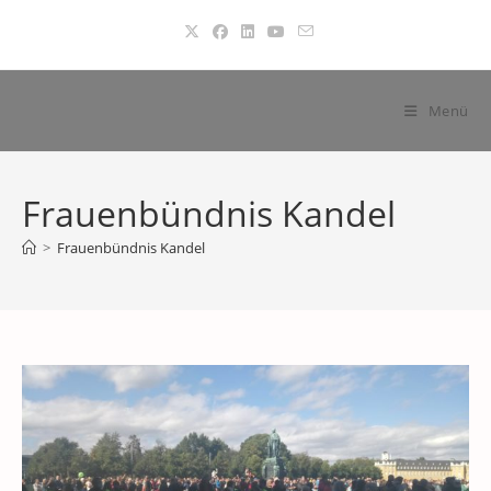
Zum
Inhalt
springen
Menü
Frauenbündnis Kandel
>
Frauenbündnis Kandel