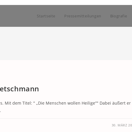
Startseite
Pressemitteilungen
Biografie
Kretschmann
s. Mit dem Titel: " „Die Menschen wollen Heilige“" Dabei äußert er
…
30. MÄRZ 2