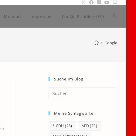
Website-
Mundart
Impressum
Cookie-Richtlinie (EU)
Suche
>
Google
umschalte
Suche Im Blog
Press
Escape
to
Meine Schlagwörter
close
the
* CDU
(28)
AFD
(23)
search
013