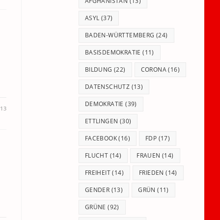
panel.
AFGHANISTAN
(13)
ASYL
(37)
BADEN-WÜRTTEMBERG
(24)
BASISDEMOKRATIE
(11)
BILDUNG
(22)
CORONA
(16)
DATENSCHUTZ
(13)
DEMOKRATIE
(39)
013
ETTLINGEN
(30)
FACEBOOK
(16)
FDP
(17)
FLUCHT
(14)
FRAUEN
(14)
FREIHEIT
(14)
FRIEDEN
(14)
GENDER
(13)
GRÜN
(11)
GRÜNE
(92)