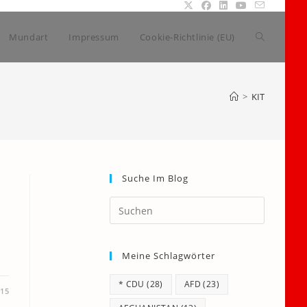
Website-
Mundart
Impressum
Cookie-Richtlinie (EU)
Suche
>
KIT
umschalte
Suche Im Blog
Press
Escape
to
Meine Schlagwörter
close
the
* CDU
(28)
AFD
(23)
search
015