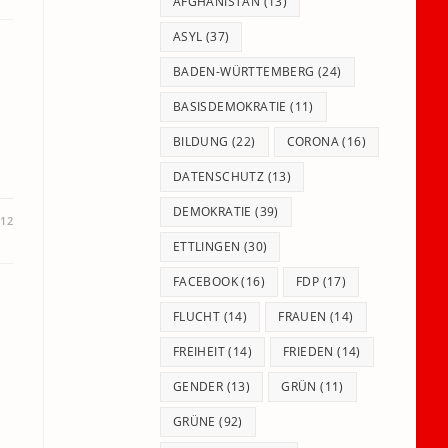
panel.
AFGHANISTAN
(13)
ASYL
(37)
BADEN-WÜRTTEMBERG
(24)
BASISDEMOKRATIE
(11)
BILDUNG
(22)
CORONA
(16)
DATENSCHUTZ
(13)
DEMOKRATIE
(39)
012
ETTLINGEN
(30)
FACEBOOK
(16)
FDP
(17)
FLUCHT
(14)
FRAUEN
(14)
FREIHEIT
(14)
FRIEDEN
(14)
GENDER
(13)
GRÜN
(11)
GRÜNE
(92)