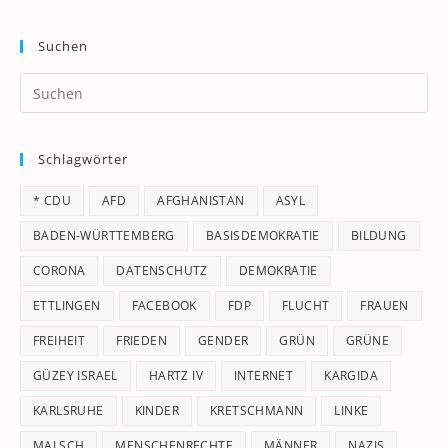
Suchen
Pr
Es
to
Schlagwörter
clo
th
* CDU
AFD
AFGHANISTAN
ASYL
se
pan
BADEN-WÜRTTEMBERG
BASISDEMOKRATIE
BILDUNG
CORONA
DATENSCHUTZ
DEMOKRATIE
ETTLINGEN
FACEBOOK
FDP
FLUCHT
FRAUEN
FREIHEIT
FRIEDEN
GENDER
GRÜN
GRÜNE
GÜZEY ISRAEL
HARTZ IV
INTERNET
KARGIDA
KARLSRUHE
KINDER
KRETSCHMANN
LINKE
MALSCH
MENSCHENRECHTE
MÄNNER
NAZIS