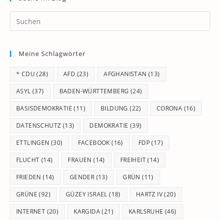
Pr
Es
to
Meine Schlagwörter
clo
th
* CDU
(28)
AFD
(23)
AFGHANISTAN
(13)
se
pan
ASYL
(37)
BADEN-WÜRTTEMBERG
(24)
BASISDEMOKRATIE
(11)
BILDUNG
(22)
CORONA
(16)
DATENSCHUTZ
(13)
DEMOKRATIE
(39)
ETTLINGEN
(30)
FACEBOOK
(16)
FDP
(17)
FLUCHT
(14)
FRAUEN
(14)
FREIHEIT
(14)
FRIEDEN
(14)
GENDER
(13)
GRÜN
(11)
GRÜNE
(92)
GÜZEY ISRAEL
(18)
HARTZ IV
(20)
INTERNET
(20)
KARGIDA
(21)
KARLSRUHE
(46)