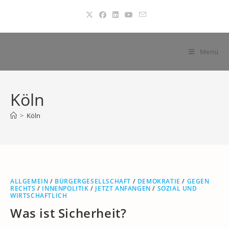
Zum
Inhalt
springen
Menü
Köln
>
Köln
ALLGEMEIN
/
BÜRGERGESELLSCHAFT
/
DEMOKRATIE
/
GEGEN
RECHTS
/
INNENPOLITIK
/
JETZT ANFANGEN
/
SOZIAL UND
WIRTSCHAFTLICH
Was ist Sicherheit?