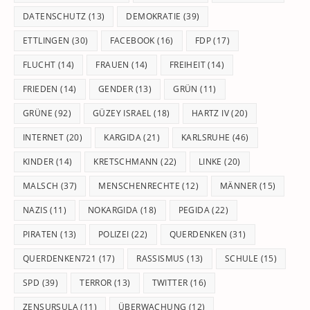
DATENSCHUTZ
(13)
DEMOKRATIE
(39)
ETTLINGEN
(30)
FACEBOOK
(16)
FDP
(17)
FLUCHT
(14)
FRAUEN
(14)
FREIHEIT
(14)
FRIEDEN
(14)
GENDER
(13)
GRÜN
(11)
GRÜNE
(92)
GÜZEY ISRAEL
(18)
HARTZ IV
(20)
INTERNET
(20)
KARGIDA
(21)
KARLSRUHE
(46)
KINDER
(14)
KRETSCHMANN
(22)
LINKE
(20)
MALSCH
(37)
MENSCHENRECHTE
(12)
MÄNNER
(15)
NAZIS
(11)
NOKARGIDA
(18)
PEGIDA
(22)
PIRATEN
(13)
POLIZEI
(22)
QUERDENKEN
(31)
QUERDENKEN721
(17)
RASSISMUS
(13)
SCHULE
(15)
SPD
(39)
TERROR
(13)
TWITTER
(16)
ZENSURSULA
(11)
ÜBERWACHUNG
(12)