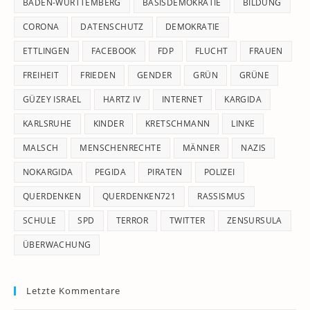
pan
BADEN-WÜRTTEMBERG
BASISDEMOKRATIE
BILDUNG
CORONA
DATENSCHUTZ
DEMOKRATIE
ETTLINGEN
FACEBOOK
FDP
FLUCHT
FRAUEN
FREIHEIT
FRIEDEN
GENDER
GRÜN
GRÜNE
GÜZEY ISRAEL
HARTZ IV
INTERNET
KARGIDA
KARLSRUHE
KINDER
KRETSCHMANN
LINKE
MALSCH
MENSCHENRECHTE
MÄNNER
NAZIS
NOKARGIDA
PEGIDA
PIRATEN
POLIZEI
QUERDENKEN
QUERDENKEN721
RASSISMUS
SCHULE
SPD
TERROR
TWITTER
ZENSURSULA
ÜBERWACHUNG
Letzte Kommentare