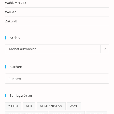
Wahlkreis 273
Weißer
Zukunft
Archiv
Archiv
Monat auswählen
Suchen
Pr
Es
to
Schlagwörter
clo
th
* CDU
AFD
AFGHANISTAN
ASYL
se