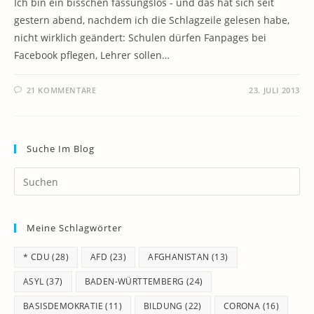
Ich bin ein bisschen fassungslos - und das hat sich seit
gestern abend, nachdem ich die Schlagzeile gelesen habe,
nicht wirklich geändert: Schulen dürfen Fanpages bei
Facebook pflegen, Lehrer sollen…
21 KOMMENTARE
23. JULI 2013
Suche Im Blog
Pr
Es
to
Meine Schlagwörter
clo
th
* CDU
(28)
AFD
(23)
AFGHANISTAN
(13)
se
pan
ASYL
(37)
BADEN-WÜRTTEMBERG
(24)
BASISDEMOKRATIE
(11)
BILDUNG
(22)
CORONA
(16)