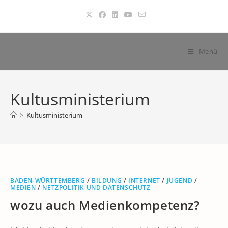
Zum
Inhalt
springen
Menü
Kultusministerium
>
Kultusministerium
BADEN-WÜRTTEMBERG
/
BILDUNG
/
INTERNET
/
JUGEND
/
MEDIEN
/
NETZPOLITIK UND DATENSCHUTZ
wozu auch Medienkompetenz?