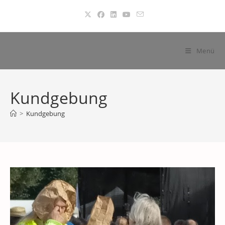
Zum
Inhalt
springen
Menü
Kundgebung
>
Kundgebung