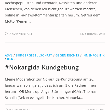
Rechtspopulisten und Neonazis, Rassisten und anderen
Menschen, von denen ich nicht geduzt werden möchte,
online in ka-news-Kommentarspalten herum. Getreu dem
Motto "Keinen…
7 KOMMENTARE
13. FEBRUAR 2015
ASYL
/
BÜRGERGESELLSCHAFT
/
GEGEN RECHTS
/
INNENPOLITIK
/
REDE
#Nokargida Kundgebung
Meine Moderation zur Nokargida-Kundgebung am 26.
Januar war so angelegt, dass ich um 5 die Rednerinnen
herum - OB Mentrup, Angel Stürmlinger (IGM) , Thomas
Schalla (Dekan evangelische Kirche), Manuela…
0 KOMMENTARE
26. JANUAR 2015