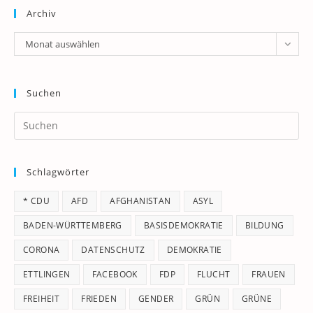
Archiv
Archiv
Monat auswählen
Suchen
Pr
Es
to
Schlagwörter
clo
th
* CDU
AFD
AFGHANISTAN
ASYL
se
pan
BADEN-WÜRTTEMBERG
BASISDEMOKRATIE
BILDUNG
CORONA
DATENSCHUTZ
DEMOKRATIE
ETTLINGEN
FACEBOOK
FDP
FLUCHT
FRAUEN
FREIHEIT
FRIEDEN
GENDER
GRÜN
GRÜNE