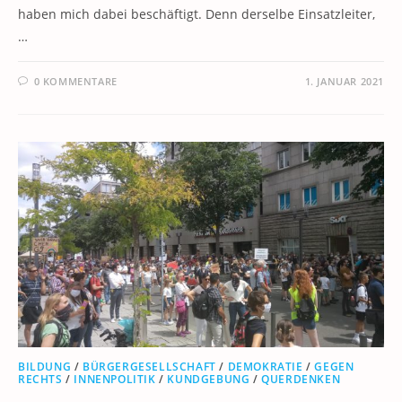
haben mich dabei beschäftigt. Denn derselbe Einsatzleiter,
…
0 KOMMENTARE
1. JANUAR 2021
BILDUNG
/
BÜRGERGESELLSCHAFT
/
DEMOKRATIE
/
GEGEN
RECHTS
/
INNENPOLITIK
/
KUNDGEBUNG
/
QUERDENKEN