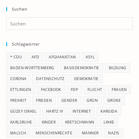
Suchen
Pr
Es
to
Schlagwörter
clo
th
* CDU
AFD
AFGHANISTAN
ASYL
se
pan
BADEN-WÜRTTEMBERG
BASISDEMOKRATIE
BILDUNG
CORONA
DATENSCHUTZ
DEMOKRATIE
ETTLINGEN
FACEBOOK
FDP
FLUCHT
FRAUEN
FREIHEIT
FRIEDEN
GENDER
GRÜN
GRÜNE
GÜZEY ISRAEL
HARTZ IV
INTERNET
KARGIDA
KARLSRUHE
KINDER
KRETSCHMANN
LINKE
MALSCH
MENSCHENRECHTE
MÄNNER
NAZIS