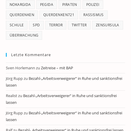
NOKARGIDA
PEGIDA
PIRATEN
POLIZEI
QUERDENKEN
QUERDENKEN721
RASSISMUS
SCHULE
SPD
TERROR
TWITTER
ZENSURSULA
ÜBERWACHUNG
Letzte Kommentare
Sven Horlemann
zu
Zeitreise – mit BAP
Jörg Rupp
zu
Bezahl-„Arbeitsverweigerer“ in Ruhe und sanktionsfrei
lassen
Realist
zu
Bezahl-„Arbeitsverweigerer“ in Ruhe und sanktionsfrei
lassen
Jörg Rupp
zu
Bezahl-„Arbeitsverweigerer“ in Ruhe und sanktionsfrei
lassen
Ralf
zu
Bezahl-„Arbeitsverweigerer“ in Ruhe und sanktionsfrei lassen