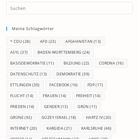
Pr
Es
to
Meine Schlagwörter
clo
th
* CDU
(28)
AFD
(23)
AFGHANISTAN
(13)
se
pan
ASYL
(37)
BADEN-WÜRTTEMBERG
(24)
BASISDEMOKRATIE
(11)
BILDUNG
(22)
CORONA
(16)
DATENSCHUTZ
(13)
DEMOKRATIE
(39)
ETTLINGEN
(30)
FACEBOOK
(16)
FDP
(17)
FLUCHT
(14)
FRAUEN
(14)
FREIHEIT
(14)
FRIEDEN
(14)
GENDER
(13)
GRÜN
(11)
GRÜNE
(92)
GÜZEY ISRAEL
(18)
HARTZ IV
(20)
INTERNET
(20)
KARGIDA
(21)
KARLSRUHE
(46)