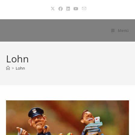
Zum
Inhalt
springen
Menü
Lohn
>
Lohn