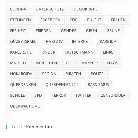
CORONA
DATENSCHUTZ
DEMOKRATIE
ETTLINGEN
FACEBOOK
FDP
FLUCHT
FRAUEN
FREIHEIT
FRIEDEN
GENDER
GRÜN
GRÜNE
GÜZEY ISRAEL
HARTZ IV
INTERNET
KARGIDA
KARLSRUHE
KINDER
KRETSCHMANN
LINKE
MALSCH
MENSCHENRECHTE
MÄNNER
NAZIS
NOKARGIDA
PEGIDA
PIRATEN
POLIZEI
QUERDENKEN
QUERDENKEN721
RASSISMUS
SCHULE
SPD
TERROR
TWITTER
ZENSURSULA
ÜBERWACHUNG
Letzte Kommentare