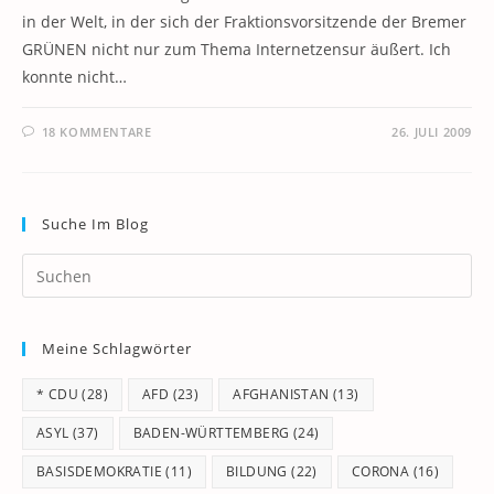
in der Welt, in der sich der Fraktionsvorsitzende der Bremer
GRÜNEN nicht nur zum Thema Internetzensur äußert. Ich
konnte nicht…
18 KOMMENTARE
26. JULI 2009
Suche Im Blog
Pr
Es
to
Meine Schlagwörter
clo
th
* CDU
(28)
AFD
(23)
AFGHANISTAN
(13)
se
pan
ASYL
(37)
BADEN-WÜRTTEMBERG
(24)
BASISDEMOKRATIE
(11)
BILDUNG
(22)
CORONA
(16)