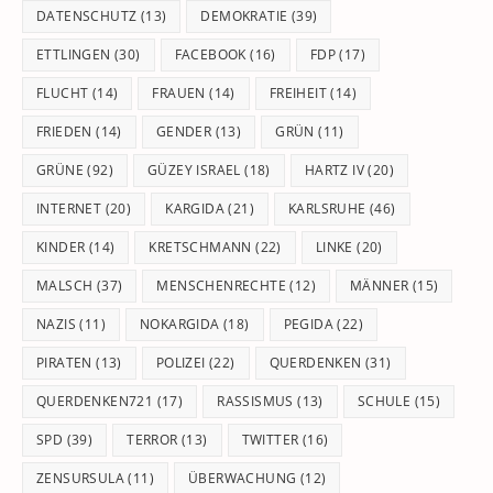
DATENSCHUTZ
(13)
DEMOKRATIE
(39)
ETTLINGEN
(30)
FACEBOOK
(16)
FDP
(17)
FLUCHT
(14)
FRAUEN
(14)
FREIHEIT
(14)
FRIEDEN
(14)
GENDER
(13)
GRÜN
(11)
GRÜNE
(92)
GÜZEY ISRAEL
(18)
HARTZ IV
(20)
INTERNET
(20)
KARGIDA
(21)
KARLSRUHE
(46)
KINDER
(14)
KRETSCHMANN
(22)
LINKE
(20)
MALSCH
(37)
MENSCHENRECHTE
(12)
MÄNNER
(15)
NAZIS
(11)
NOKARGIDA
(18)
PEGIDA
(22)
PIRATEN
(13)
POLIZEI
(22)
QUERDENKEN
(31)
QUERDENKEN721
(17)
RASSISMUS
(13)
SCHULE
(15)
SPD
(39)
TERROR
(13)
TWITTER
(16)
ZENSURSULA
(11)
ÜBERWACHUNG
(12)