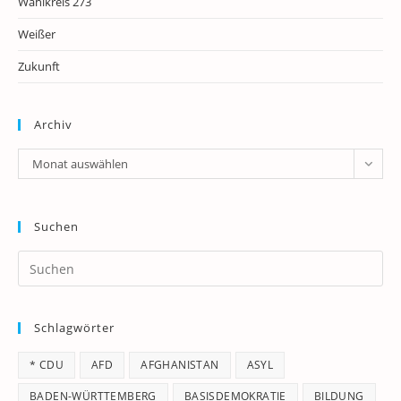
Wahlkreis 273
Weißer
Zukunft
Archiv
Archiv
Monat auswählen
Suchen
Pr
Es
to
Schlagwörter
clo
th
* CDU
AFD
AFGHANISTAN
ASYL
se
pan
BADEN-WÜRTTEMBERG
BASISDEMOKRATIE
BILDUNG