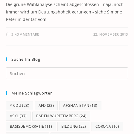
Die grüne Wahlanalyse scheint abgeschlossen - naja, noch
immer wird um Deutungshoheit gerungen - siehe Simone
Peter in der taz vom…
3 KOMMENTARE
22. NOVEMBER 2013
Suche Im Blog
Pr
Es
to
Meine Schlagwörter
clo
th
* CDU
(28)
AFD
(23)
AFGHANISTAN
(13)
se
pan
ASYL
(37)
BADEN-WÜRTTEMBERG
(24)
BASISDEMOKRATIE
(11)
BILDUNG
(22)
CORONA
(16)