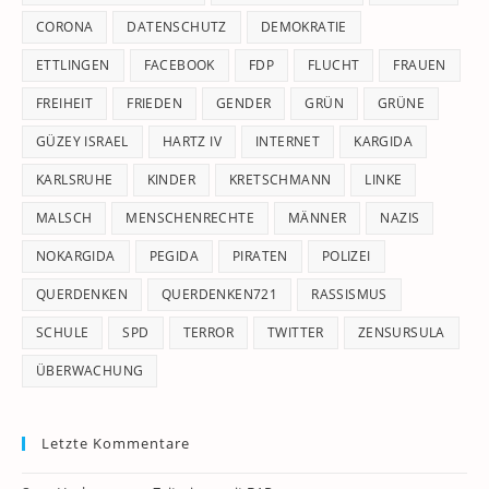
CORONA
DATENSCHUTZ
DEMOKRATIE
ETTLINGEN
FACEBOOK
FDP
FLUCHT
FRAUEN
FREIHEIT
FRIEDEN
GENDER
GRÜN
GRÜNE
GÜZEY ISRAEL
HARTZ IV
INTERNET
KARGIDA
KARLSRUHE
KINDER
KRETSCHMANN
LINKE
MALSCH
MENSCHENRECHTE
MÄNNER
NAZIS
NOKARGIDA
PEGIDA
PIRATEN
POLIZEI
QUERDENKEN
QUERDENKEN721
RASSISMUS
SCHULE
SPD
TERROR
TWITTER
ZENSURSULA
ÜBERWACHUNG
Letzte Kommentare