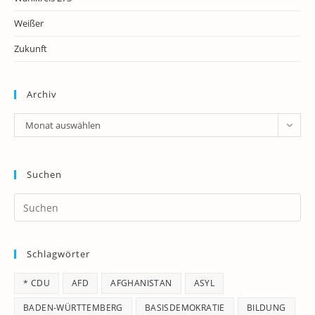
Weißer
Zukunft
Archiv
Archiv
Monat auswählen
Suchen
Pr
Es
to
Schlagwörter
clo
th
* CDU
AFD
AFGHANISTAN
ASYL
se
pan
BADEN-WÜRTTEMBERG
BASISDEMOKRATIE
BILDUNG