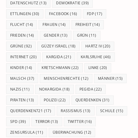
DATENSCHUTZ
(13)
DEMOKRATIE
(39)
ETTLINGEN
(30)
FACEBOOK
(16)
FDP
(17)
FLUCHT
(14)
FRAUEN
(14)
FREIHEIT
(14)
FRIEDEN
(14)
GENDER
(13)
GRÜN
(11)
GRÜNE
(92)
GÜZEY ISRAEL
(18)
HARTZ IV
(20)
INTERNET
(20)
KARGIDA
(21)
KARLSRUHE
(46)
KINDER
(14)
KRETSCHMANN
(22)
LINKE
(20)
MALSCH
(37)
MENSCHENRECHTE
(12)
MÄNNER
(15)
NAZIS
(11)
NOKARGIDA
(18)
PEGIDA
(22)
PIRATEN
(13)
POLIZEI
(22)
QUERDENKEN
(31)
QUERDENKEN721
(17)
RASSISMUS
(13)
SCHULE
(15)
SPD
(39)
TERROR
(13)
TWITTER
(16)
ZENSURSULA
(11)
ÜBERWACHUNG
(12)