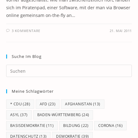
sich im Piratenpad, einer Software, mit der man via Browser
online gemeinsam on-the-fly an…
3 KOMMENTARE
21. MAI 2011
Suche Im Blog
Pr
Es
to
Meine Schlagwörter
clo
th
* CDU
(28)
AFD
(23)
AFGHANISTAN
(13)
se
pan
ASYL
(37)
BADEN-WÜRTTEMBERG
(24)
BASISDEMOKRATIE
(11)
BILDUNG
(22)
CORONA
(16)
DATENSCHUTZ
(13)
DEMOKRATIE
(39)