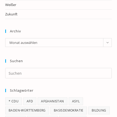
Weißer
Zukunft
Archiv
Archiv
Monat auswählen
Suchen
Pr
Es
to
Schlagwörter
clo
th
* CDU
AFD
AFGHANISTAN
ASYL
se
pan
BADEN-WÜRTTEMBERG
BASISDEMOKRATIE
BILDUNG