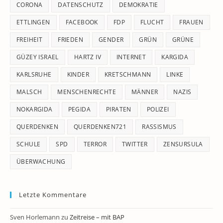
CORONA
DATENSCHUTZ
DEMOKRATIE
ETTLINGEN
FACEBOOK
FDP
FLUCHT
FRAUEN
FREIHEIT
FRIEDEN
GENDER
GRÜN
GRÜNE
GÜZEY ISRAEL
HARTZ IV
INTERNET
KARGIDA
KARLSRUHE
KINDER
KRETSCHMANN
LINKE
MALSCH
MENSCHENRECHTE
MÄNNER
NAZIS
NOKARGIDA
PEGIDA
PIRATEN
POLIZEI
QUERDENKEN
QUERDENKEN721
RASSISMUS
SCHULE
SPD
TERROR
TWITTER
ZENSURSULA
ÜBERWACHUNG
Letzte Kommentare
Sven Horlemann
zu
Zeitreise – mit BAP