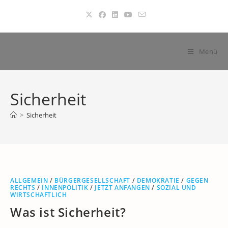
Zum
Inhalt
springen
Menü
Sicherheit
>
Sicherheit
ALLGEMEIN
/
BÜRGERGESELLSCHAFT
/
DEMOKRATIE
/
GEGEN
RECHTS
/
INNENPOLITIK
/
JETZT ANFANGEN
/
SOZIAL UND
WIRTSCHAFTLICH
Was ist Sicherheit?