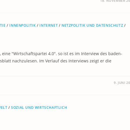
18. NOVEMBER 20
TIE
/
INNENPOLITIK
/
INTERNET
/
NETZPOLITIK UND DATENSCHUTZ
/
ine "Wirtschaftspartei 4.0". so ist es im Interview des baden-
att nachzulesen. Im Verlauf des Interviews zeigt er die
9. JUNI 2
WELT
/
SOZIAL UND WIRTSCHAFTLICH