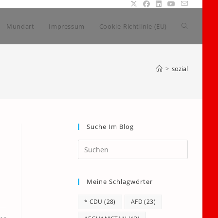
Website-
Mundart
Impressum
Cookie-Richtlinie (EU)
Suche
>
sozial
umschalte
Suche Im Blog
Press
Escape
to
Meine Schlagwörter
close
the
* CDU
(28)
AFD
(23)
search