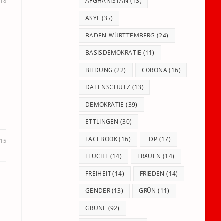
panel.
AFGHANISTAN
(13)
18
ASYL
(37)
BADEN-WÜRTTEMBERG
(24)
BASISDEMOKRATIE
(11)
BILDUNG
(22)
CORONA
(16)
DATENSCHUTZ
(13)
DEMOKRATIE
(39)
ETTLINGEN
(30)
FACEBOOK
(16)
FDP
(17)
015
FLUCHT
(14)
FRAUEN
(14)
FREIHEIT
(14)
FRIEDEN
(14)
GENDER
(13)
GRÜN
(11)
GRÜNE
(92)