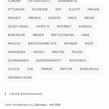
CORONA
DATENSCHUTZ
DEMOKRATIE
ETTLINGEN
FACEBOOK
FDP
FLUCHT
FRAUEN
FREIHEIT
FRIEDEN
GENDER
GRÜN
GRÜNE
GÜZEY ISRAEL
HARTZ IV
INTERNET
KARGIDA
KARLSRUHE
KINDER
KRETSCHMANN
LINKE
MALSCH
MENSCHENRECHTE
MÄNNER
NAZIS
NOKARGIDA
PEGIDA
PIRATEN
POLIZEI
QUERDENKEN
QUERDENKEN721
RASSISMUS
SCHULE
SPD
TERROR
TWITTER
ZENSURSULA
ÜBERWACHUNG
Letzte Kommentare
Sven Horlemann
zu
Zeitreise – mit BAP