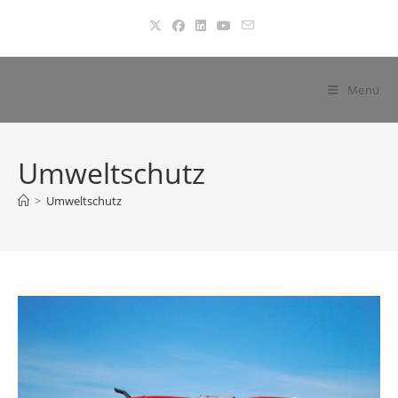
Zum
Inhalt
springen
Menü
Umweltschutz
>
Umweltschutz