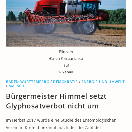
Bild von
Євген Литвиненко
auf
Pixabay
BADEN-WÜRTTEMBERG
/
DEMOKRATIE
/
ENERGIE UND UMWELT
/
MALSCH
Bürgermeister Himmel setzt
Glyphosatverbot nicht um
Im Herbst 2017 wurde eine Studie des Entomologischen
Verein in Krefeld bekannt, nach der die Zahl der