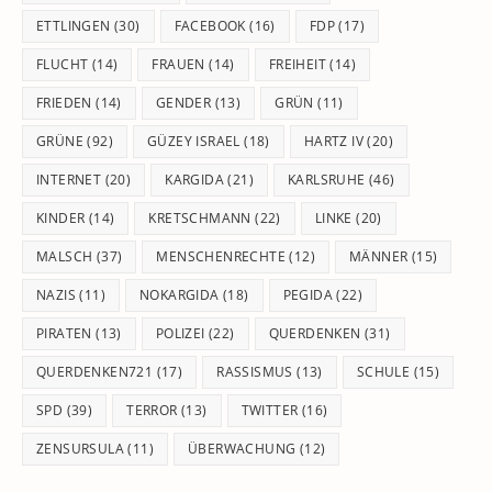
ETTLINGEN
(30)
FACEBOOK
(16)
FDP
(17)
FLUCHT
(14)
FRAUEN
(14)
FREIHEIT
(14)
FRIEDEN
(14)
GENDER
(13)
GRÜN
(11)
GRÜNE
(92)
GÜZEY ISRAEL
(18)
HARTZ IV
(20)
INTERNET
(20)
KARGIDA
(21)
KARLSRUHE
(46)
KINDER
(14)
KRETSCHMANN
(22)
LINKE
(20)
MALSCH
(37)
MENSCHENRECHTE
(12)
MÄNNER
(15)
NAZIS
(11)
NOKARGIDA
(18)
PEGIDA
(22)
PIRATEN
(13)
POLIZEI
(22)
QUERDENKEN
(31)
QUERDENKEN721
(17)
RASSISMUS
(13)
SCHULE
(15)
SPD
(39)
TERROR
(13)
TWITTER
(16)
ZENSURSULA
(11)
ÜBERWACHUNG
(12)