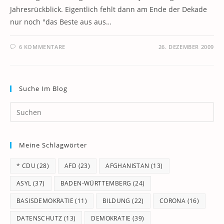
Jahresrückblick. Eigentlich fehlt dann am Ende der Dekade
nur noch "das Beste aus aus…
6 KOMMENTARE
26. DEZEMBER 2009
Suche Im Blog
Pr
Es
to
Meine Schlagwörter
clo
th
* CDU
(28)
AFD
(23)
AFGHANISTAN
(13)
se
pan
ASYL
(37)
BADEN-WÜRTTEMBERG
(24)
BASISDEMOKRATIE
(11)
BILDUNG
(22)
CORONA
(16)
DATENSCHUTZ
(13)
DEMOKRATIE
(39)