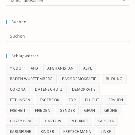
Monat auswählen
Suchen
Pr
Es
to
Schlagwörter
clo
th
* CDU
AFD
AFGHANISTAN
ASYL
se
pan
BADEN-WÜRTTEMBERG
BASISDEMOKRATIE
BILDUNG
CORONA
DATENSCHUTZ
DEMOKRATIE
ETTLINGEN
FACEBOOK
FDP
FLUCHT
FRAUEN
FREIHEIT
FRIEDEN
GENDER
GRÜN
GRÜNE
GÜZEY ISRAEL
HARTZ IV
INTERNET
KARGIDA
KARLSRUHE
KINDER
KRETSCHMANN
LINKE