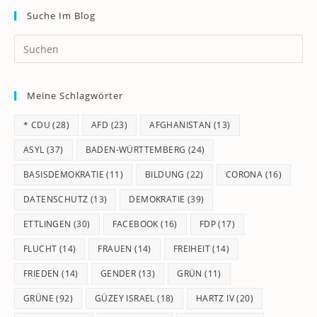
Suche Im Blog
Pr
Es
to
Meine Schlagwörter
clo
th
* CDU
(28)
AFD
(23)
AFGHANISTAN
(13)
se
pan
ASYL
(37)
BADEN-WÜRTTEMBERG
(24)
BASISDEMOKRATIE
(11)
BILDUNG
(22)
CORONA
(16)
DATENSCHUTZ
(13)
DEMOKRATIE
(39)
ETTLINGEN
(30)
FACEBOOK
(16)
FDP
(17)
FLUCHT
(14)
FRAUEN
(14)
FREIHEIT
(14)
FRIEDEN
(14)
GENDER
(13)
GRÜN
(11)
GRÜNE
(92)
GÜZEY ISRAEL
(18)
HARTZ IV
(20)