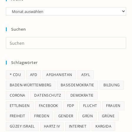
Archiv
Suchen
Pr
Es
to
Schlagwörter
clo
th
* CDU
AFD
AFGHANISTAN
ASYL
se
pan
BADEN-WÜRTTEMBERG
BASISDEMOKRATIE
BILDUNG
CORONA
DATENSCHUTZ
DEMOKRATIE
ETTLINGEN
FACEBOOK
FDP
FLUCHT
FRAUEN
FREIHEIT
FRIEDEN
GENDER
GRÜN
GRÜNE
GÜZEY ISRAEL
HARTZ IV
INTERNET
KARGIDA