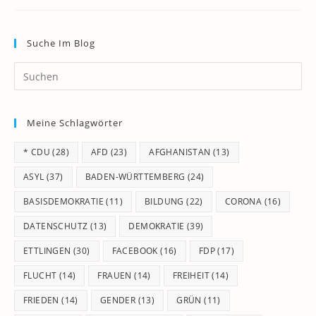
Suche Im Blog
Pr
Es
to
Meine Schlagwörter
clo
th
* CDU
(28)
AFD
(23)
AFGHANISTAN
(13)
se
pan
ASYL
(37)
BADEN-WÜRTTEMBERG
(24)
BASISDEMOKRATIE
(11)
BILDUNG
(22)
CORONA
(16)
DATENSCHUTZ
(13)
DEMOKRATIE
(39)
ETTLINGEN
(30)
FACEBOOK
(16)
FDP
(17)
FLUCHT
(14)
FRAUEN
(14)
FREIHEIT
(14)
FRIEDEN
(14)
GENDER
(13)
GRÜN
(11)