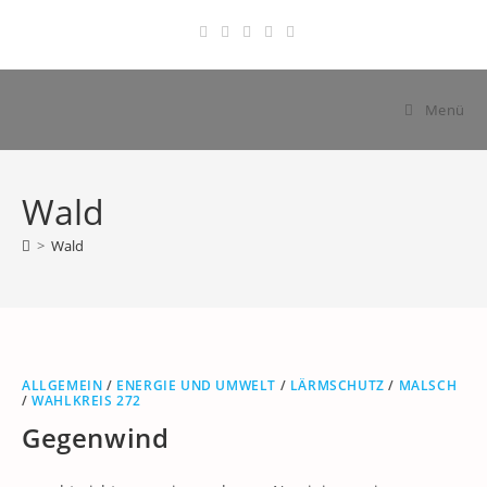
Zum
Inhalt
springen
Menü
Wald
>
Wald
ALLGEMEIN
/
ENERGIE UND UMWELT
/
LÄRMSCHUTZ
/
MALSCH
/
WAHLKREIS 272
Gegenwind