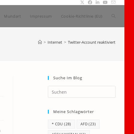
Website-
Mundart
Impressum
Cookie-Richtlinie (EU)
Suche
>
Internet
>
Twitter-Account reaktiviert
umschalte
Suche Im Blog
Press
Escape
to
Meine Schlagwörter
close
the
* CDU
(28)
AFD
(23)
search
h