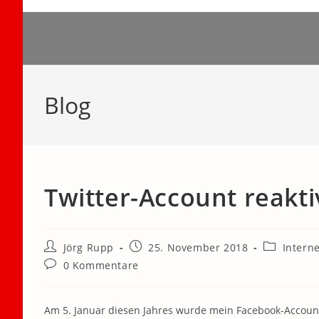
Zum
Inhalt
springen
Blog
Twitter-Account reakti
Beitrags-
Beitrag
Beitrags-
Jörg Rupp
25. November 2018
Intern
Autor:
veröffentlicht:
Kategorie:
Beitrags-
0 Kommentare
Kommentare:
Am 5. Januar diesen Jahres wurde mein Facebook-Account