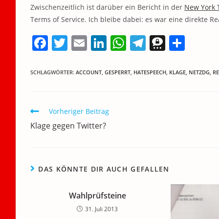
Zwischenzeitlich ist darüber ein Bericht in der
New York 
Terms of Service. Ich bleibe dabei: es war eine direkte 
F
T
E
Li
W
T
T
T
a
w
m
n
h
el
h
ei
c
itt
ai
k
at
e
re
le
SCHLAGWÖRTER
:
ACCOUNT
,
GESPERRT
,
HATESPEECH
,
KLAGE
,
NETZDG
,
R
e
er
l
e
s
gr
e
n
b
dI
A
a
m
Weitere
Vorheriger Beitrag
o
n
p
m
a
Artikel
Klage gegen Twitter?
ansehen
o
p
k
DAS KÖNNTE DIR AUCH GEFALLEN
Wahlprüfsteine
31. Juli 2013