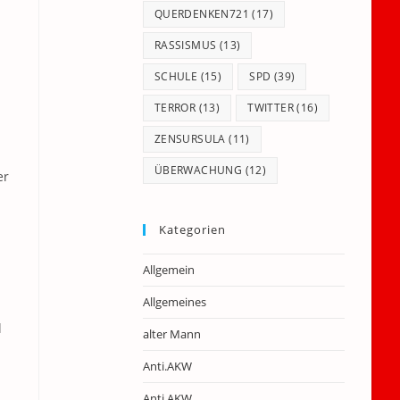
QUERDENKEN721
(17)
RASSISMUS
(13)
SCHULE
(15)
SPD
(39)
TERROR
(13)
TWITTER
(16)
ZENSURSULA
(11)
ÜBERWACHUNG
(12)
er
Kategorien
u
Allgemein
Allgemeines
l
alter Mann
Anti.AKW
Anti.AKW