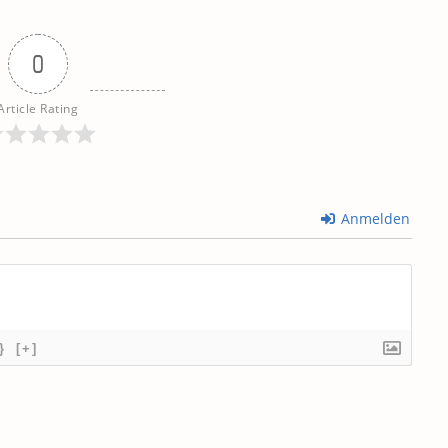
0
Article Rating
Anmelden
}
[+]