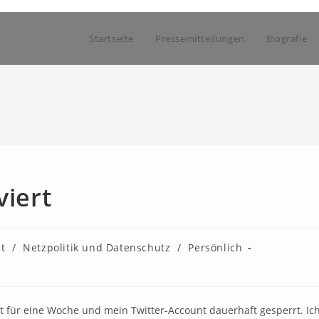
Startseite
Pressemitteilungen
Biografie
viert
et
/
Netzpolitik und Datenschutz
/
Persönlich
 für eine Woche und mein Twitter-Account dauerhaft gesperrt. Ic