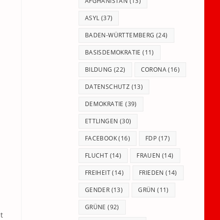
panel.
AFGHANISTAN
(13)
ASYL
(37)
BADEN-WÜRTTEMBERG
(24)
BASISDEMOKRATIE
(11)
BILDUNG
(22)
CORONA
(16)
DATENSCHUTZ
(13)
DEMOKRATIE
(39)
ETTLINGEN
(30)
FACEBOOK
(16)
FDP
(17)
FLUCHT
(14)
FRAUEN
(14)
FREIHEIT
(14)
FRIEDEN
(14)
GENDER
(13)
GRÜN
(11)
GRÜNE
(92)
t