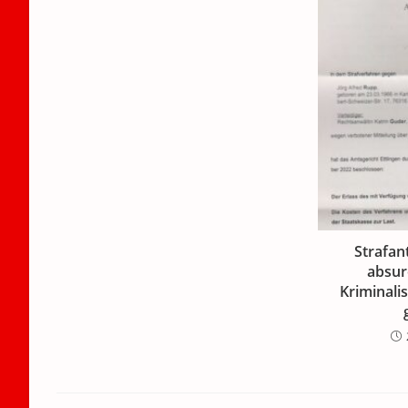
Strafan
absur
Kriminali