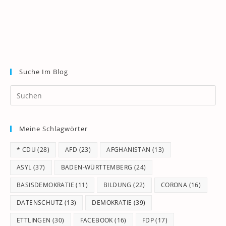
Suche Im Blog
Pr
Es
to
Meine Schlagwörter
clo
th
* CDU
(28)
AFD
(23)
AFGHANISTAN
(13)
se
pan
ASYL
(37)
BADEN-WÜRTTEMBERG
(24)
BASISDEMOKRATIE
(11)
BILDUNG
(22)
CORONA
(16)
DATENSCHUTZ
(13)
DEMOKRATIE
(39)
ETTLINGEN
(30)
FACEBOOK
(16)
FDP
(17)