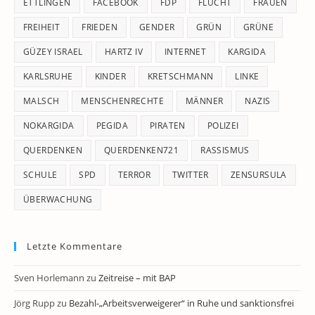
ETTLINGEN
FACEBOOK
FDP
FLUCHT
FRAUEN
FREIHEIT
FRIEDEN
GENDER
GRÜN
GRÜNE
GÜZEY ISRAEL
HARTZ IV
INTERNET
KARGIDA
KARLSRUHE
KINDER
KRETSCHMANN
LINKE
MALSCH
MENSCHENRECHTE
MÄNNER
NAZIS
NOKARGIDA
PEGIDA
PIRATEN
POLIZEI
QUERDENKEN
QUERDENKEN721
RASSISMUS
SCHULE
SPD
TERROR
TWITTER
ZENSURSULA
ÜBERWACHUNG
Letzte Kommentare
Sven Horlemann
zu
Zeitreise – mit BAP
Jörg Rupp
zu
Bezahl-„Arbeitsverweigerer“ in Ruhe und sanktionsfrei