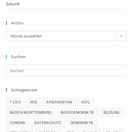
Zukunft
Archiv
Archiv
Monat auswählen
Suchen
Pr
Es
to
Schlagwörter
clo
th
* CDU
AFD
AFGHANISTAN
ASYL
se
pan
BADEN-WÜRTTEMBERG
BASISDEMOKRATIE
BILDUNG
CORONA
DATENSCHUTZ
DEMOKRATIE