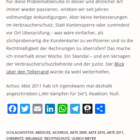
Für diese Problematiken,die in dieser und ähnlicher Art
immer wieder passieren, erleben wir seit Jahren
vollmundige Ankündigungen. Aber keine Verbesserungen
im Verbraucherschutz. Statt Kontensperre oder zumindest
vor Ort Überprüfung – was wäre einfacher, als
stichprobenartig die Kundenkartei zu verifizieren und so die
Rechtmäßigkeit der Rechnungen zu überrüfen? Das mache
ich innerhalb einer Woche. Ein Skandal – und ein Versagen
der Verbraucherschutzbehörde und der Justiz. Der
Blick
über den Tellerrand
würde da wohl weiterhelfen.
Achso: Akte 2011 hab ich irgendwann mal deshalb
angeschrieben („Wir kämpfen für Sie“). Reaktion: Null.
F
T
E
Li
W
T
T
T
a
w
m
n
h
el
h
ei
c
itt
ai
k
at
e
re
le
SCHLAGWÖRTER
:
ABZOCKE
,
ACOREUS
,
AKTE 2009
,
AKTE 2010
,
AKTE 2011
,
e
er
l
e
s
gr
e
n
CHEMNITZ
,
MELANGO
,
RECHTSSCHUTZ
,
ULRICH MEYER