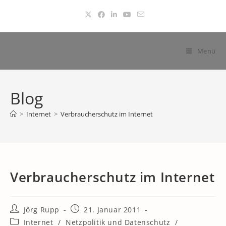
Zum
Inhalt
springen
Menü
Blog
>
Internet
>
Verbraucherschutz im Internet
Verbraucherschutz im Internet
Beitrags-
Beitrag
Jörg Rupp
21. Januar 2011
Autor:
veröffentlicht:
Beitrags-
Internet
/
Netzpolitik und Datenschutz
/