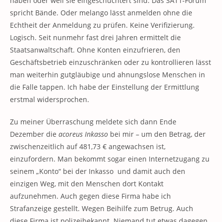
haben oder weil sie eingeschüchtert sind. Das SAT1-Forum
spricht Bände. Oder melango lässt anmelden ohne die
Echtheit der Anmeldung zu prüfen. Keine Verifizierung.
Logisch. Seit nunmehr fast drei Jahren ermittelt die
Staatsanwaltschaft. Ohne Konten einzufrieren, den
Geschäftsbetrieb einzuschränken oder zu kontrollieren lässt
man weiterhin gutgläubige und ahnungslose Menschen in
die Falle tappen. Ich habe der Einstellung der Ermittlung
erstmal widersprochen.
Zu meiner Überraschung meldete sich dann Ende
Dezember die
acoreus Inkasso
bei mir – um den Betrag, der
zwischenzeitlich auf 481,73 € angewachsen ist,
einzufordern. Man bekommt sogar einen Internetzugang zu
seinem „Konto“ bei der Inkasso und damit auch den
einzigen Weg, mit den Menschen dort Kontakt
aufzunehmen. Auch gegen diese Firma habe ich
Strafanzeige gestellt. Wegen Beihilfe zum Betrug. Auch
diese Firma ist polizeibekannt. Niemand tut etwas dagegen.