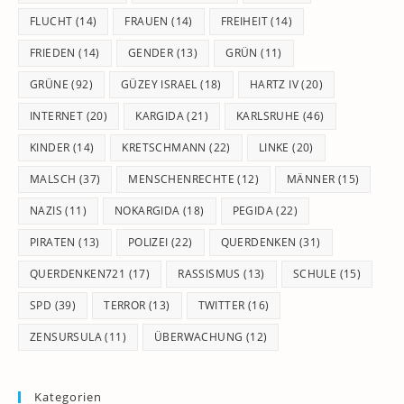
FLUCHT
(14)
FRAUEN
(14)
FREIHEIT
(14)
FRIEDEN
(14)
GENDER
(13)
GRÜN
(11)
GRÜNE
(92)
GÜZEY ISRAEL
(18)
HARTZ IV
(20)
INTERNET
(20)
KARGIDA
(21)
KARLSRUHE
(46)
KINDER
(14)
KRETSCHMANN
(22)
LINKE
(20)
MALSCH
(37)
MENSCHENRECHTE
(12)
MÄNNER
(15)
NAZIS
(11)
NOKARGIDA
(18)
PEGIDA
(22)
PIRATEN
(13)
POLIZEI
(22)
QUERDENKEN
(31)
QUERDENKEN721
(17)
RASSISMUS
(13)
SCHULE
(15)
SPD
(39)
TERROR
(13)
TWITTER
(16)
ZENSURSULA
(11)
ÜBERWACHUNG
(12)
Kategorien