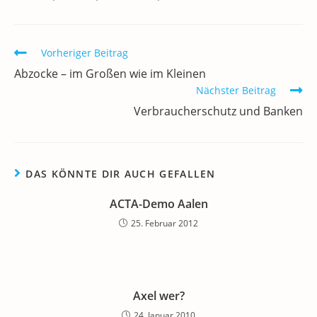
b
dI
A
a
m
o
n
p
m
a
Weitere
Vorheriger Beitrag
o
p
Artikel
Abzocke – im Großen wie im Kleinen
ansehen
k
Nächster Beitrag
Verbraucherschutz und Banken
DAS KÖNNTE DIR AUCH GEFALLEN
ACTA-Demo Aalen
25. Februar 2012
Axel wer?
24. Januar 2010