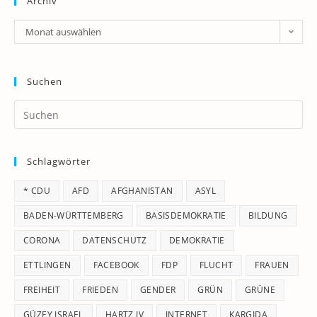
Archiv
Archiv
Monat auswählen
Suchen
Pr
Es
to
Schlagwörter
clo
th
* CDU
AFD
AFGHANISTAN
ASYL
se
pan
BADEN-WÜRTTEMBERG
BASISDEMOKRATIE
BILDUNG
CORONA
DATENSCHUTZ
DEMOKRATIE
ETTLINGEN
FACEBOOK
FDP
FLUCHT
FRAUEN
FREIHEIT
FRIEDEN
GENDER
GRÜN
GRÜNE
GÜZEY ISRAEL
HARTZ IV
INTERNET
KARGIDA