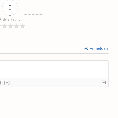
0
Article Rating
Anmelden
}
[+]