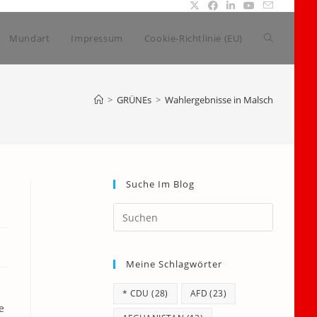
Website-
Mundart
Impressum
Cookie-Richtlinie (EU)
Suche
>
GRÜNEs
>
Wahlergebnisse in Malsch
umschalte
Suche Im Blog
Press
Escape
to
Meine Schlagwörter
close
the
* CDU
(28)
AFD
(23)
search
e