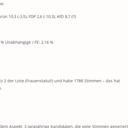
be.
 10,3 (-3,5), FDP 2,6 (-10,3), AfD 8,7 (!!)
01 % Unabhängige / FE: 2,16 %
z 2 der Liste (Frauenstatut!) und habe 1788 Stimmen – das hat
n.
r dem Aspekt: 3 langjährige Kandidaten, die viele Stimmen generiert