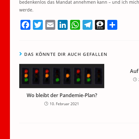
bedenkenlos das Mandat annehmen kann – und ich mich w
werde.
F
T
E
Li
W
T
T
T
a
w
m
n
h
el
h
ei
c
itt
ai
k
at
e
re
le
e
er
l
e
s
gr
e
n
DAS KÖNNTE DIR AUCH GEFALLEN
b
dI
A
a
m
o
n
p
m
a
Auf
o
p
k
Wo bleibt der Pandemie-Plan?
10. Februar 2021