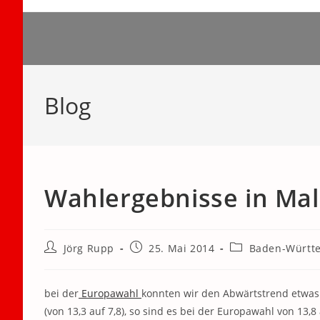
Zum
Inhalt
springen
Blog
Wahlergebnisse in Ma
Beitrags-
Beitrag
Beitrags-
Jörg Rupp
25. Mai 2014
Baden-Württ
Autor:
veröffentlicht:
Kategorie:
bei der
Europawahl
konnten wir den Abwärtstrend etwas 
(von 13,3 auf 7,8), so sind es bei der Europawahl von 13,8