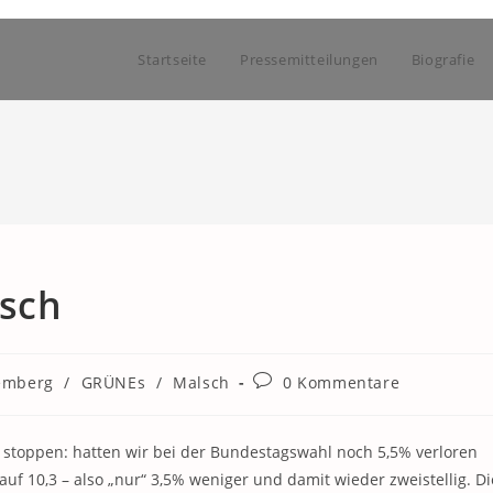
Startseite
Pressemitteilungen
Biografie
lsch
Beitrags-
emberg
/
GRÜNEs
/
Malsch
0 Kommentare
Kommentare:
stoppen: hatten wir bei der Bundestagswahl noch 5,5% verloren
 auf 10,3 – also „nur“ 3,5% weniger und damit wieder zweistellig. Di