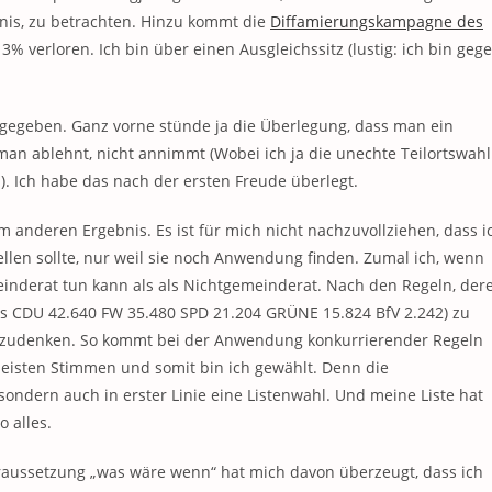
nis, zu betrachten. Hinzu kommt die
Diffamierungskampagne des
 verloren. Ich bin über einen Ausgleichssitz (lustig: ich bin geg
 gegeben. Ganz vorne stünde ja die Überlegung, dass man ein
an ablehnt, nicht annimmt (Wobei ich ja die unechte Teilortswahl
. Ich habe das nach der ersten Freude überlegt.
 anderen Ergebnis. Es ist für mich nicht nachzuvollziehen, dass i
ellen sollte, nur weil sie noch Anwendung finden. Zumal ich, wenn
meinderat tun kann als als Nichtgemeinderat. Nach den Regeln, der
is
CDU 42.640 FW 35.480 SPD 21.204 GRÜNE 15.824 BfV 2.242
) zu
chzudenken. So kommt bei der Anwendung konkurrierender Regeln
meisten Stimmen und somit bin ich gewählt. Denn die
sondern auch in erster Linie eine Listenwahl. Und meine Liste hat
o alles.
raussetzung „was wäre wenn“ hat mich davon überzeugt, dass ich