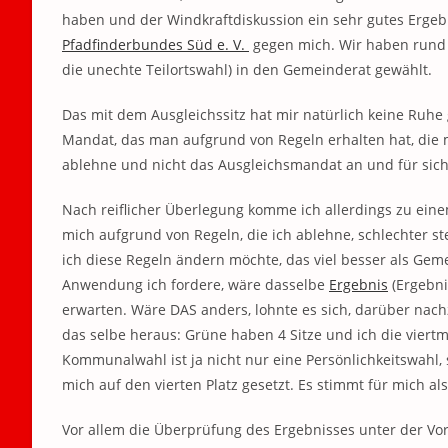
haben und der Windkraftdiskussion ein sehr gutes Ergeb
Pfadfinderbundes Süd e. V.
gegen mich. Wir haben rund 3%
die unechte Teilortswahl) in den Gemeinderat gewählt.
Das mit dem Ausgleichssitz hat mir natürlich keine Ruhe
Mandat, das man aufgrund von Regeln erhalten hat, die m
ablehne und nicht das Ausgleichsmandat an und für sich)
Nach reiflicher Überlegung komme ich allerdings zu einem
mich aufgrund von Regeln, die ich ablehne, schlechter st
ich diese Regeln ändern möcht
e, das viel besser als Ge
Anwendung ich fordere, wäre dasselbe
Ergebnis
(Ergebn
erwarten. Wäre DAS anders, lohnte es sich, darüber na
das selbe heraus: Grüne haben 4 Sitze und ich die viert
Kommunalwahl ist ja nicht nur eine Persönlichkeitswahl, 
mich auf den vierten Platz gesetzt. Es stimmt für mich als
Vor allem die Überprüfung des Ergebnisses unter der Vo