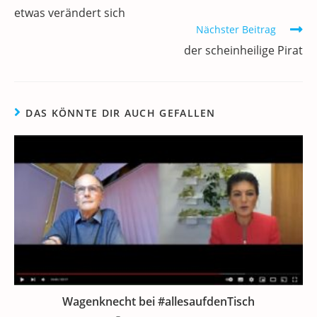
Artikel
k
etwas verändert sich
ansehen
Nächster Beitrag
der scheinheilige Pirat
DAS KÖNNTE DIR AUCH GEFALLEN
Wagenknecht bei #allesaufdenTisch