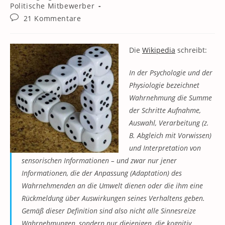
Kategorie:
Politische Mitbewerber
Beitrags-
21 Kommentare
Kommentare:
Die
Wikipedia
schreibt:
In der Psychologie und der
Physiologie bezeichnet
Wahrnehmung die Summe
der Schritte Aufnahme,
Auswahl, Verarbeitung (z.
B. Abgleich mit Vorwissen)
und Interpretation von
sensorischen Informationen – und zwar nur jener
Informationen, die der Anpassung (Adaptation) des
Wahrnehmenden an die Umwelt dienen oder die ihm eine
Rückmeldung über Auswirkungen seines Verhaltens geben.
Gemäß dieser Definition sind also nicht alle Sinnesreize
Wahrnehmungen, sondern nur diejenigen, die kognitiv