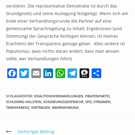
zerstören. Die repräsentative Demokratie ist durch das
Grundgesetz und seine Auslegung festgelegt. Wenn sich am
Ende einer Verhandlungsrunde die Partner auf eine
gemeinsame Sprachregelung zu Inhalt, Ergebnissen (und
Stimmung) der Gespräche festlegen können, ist meines
Erachtens der Transparenz genüge getan. Alles andere ist
Populismus. (was nichts daran ändert, dass man wissen
sollte, wer Verhandlungen führt)
F
T
E
Li
W
T
T
T
a
w
m
n
h
el
h
ei
c
itt
ai
k
at
e
re
le
SCHLAGWÖRTER
:
KOALITIONSVERHANDLUNGEN
,
PIRATENPARTEI
,
e
er
l
e
s
gr
e
n
SCHLESWIG-HOLSTEIN
,
SONDIEUNGSGESPRÄCHE
,
SPD
,
STREAMEN
,
TRANSPARENZ
b
,
VERTRAUEN
,
WAHRNEHMUNG
dI
A
a
m
o
n
p
m
a
o
p
Weitere
Vorheriger Beitrag