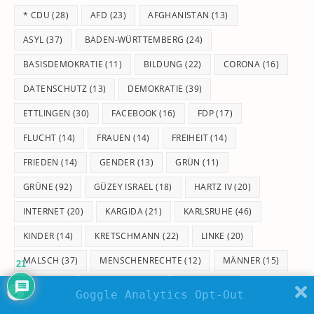
th
* CDU
(28)
AFD
(23)
AFGHANISTAN
(13)
se
pan
ASYL
(37)
BADEN-WÜRTTEMBERG
(24)
BASISDEMOKRATIE
(11)
BILDUNG
(22)
CORONA
(16)
DATENSCHUTZ
(13)
DEMOKRATIE
(39)
ETTLINGEN
(30)
FACEBOOK
(16)
FDP
(17)
FLUCHT
(14)
FRAUEN
(14)
FREIHEIT
(14)
FRIEDEN
(14)
GENDER
(13)
GRÜN
(11)
GRÜNE
(92)
GÜZEY ISRAEL
(18)
HARTZ IV
(20)
INTERNET
(20)
KARGIDA
(21)
KARLSRUHE
(46)
KINDER
(14)
KRETSCHMANN
(22)
LINKE
(20)
MALSCH
(37)
MENSCHENRECHTE
(12)
MÄNNER
(15)
21
NAZIS
(11)
NOKARGIDA
(18)
PEGIDA
(22)
Goggle Analytics Opt-Out
PIRATEN
(13)
POLIZEI
(22)
QUERDENKEN
(31)