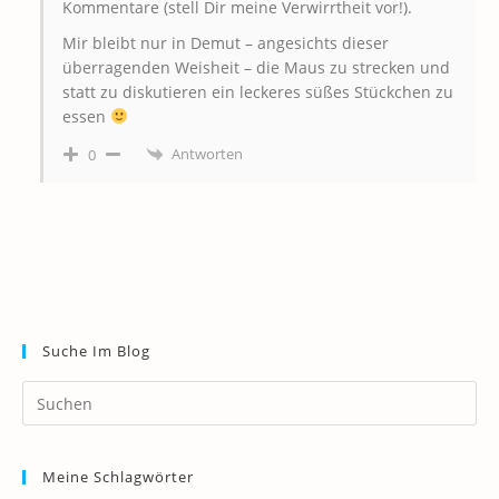
Kommentare (stell Dir meine Verwirrtheit vor!).
Mir bleibt nur in Demut – angesichts dieser
überragenden Weisheit – die Maus zu strecken und
statt zu diskutieren ein leckeres süßes Stückchen zu
essen
Antworten
0
Suche Im Blog
Pr
Es
to
Meine Schlagwörter
clo