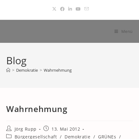
Zum
Inhalt
springen
Menü
Blog
>
Demokratie
>
Wahrnehmung
Wahrnehmung
Beitrags-
Beitrag
Jörg Rupp
13. Mai 2012
Autor:
veröffentlicht:
Beitrags-
Bürgergesellschaft
/
Demokratie
/
GRÜNEs
/