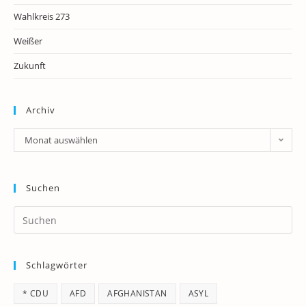
Wahlkreis 273
Weißer
Zukunft
Archiv
Archiv
Monat auswählen
Suchen
Pr
Es
to
Schlagwörter
clo
th
* CDU
AFD
AFGHANISTAN
ASYL
se