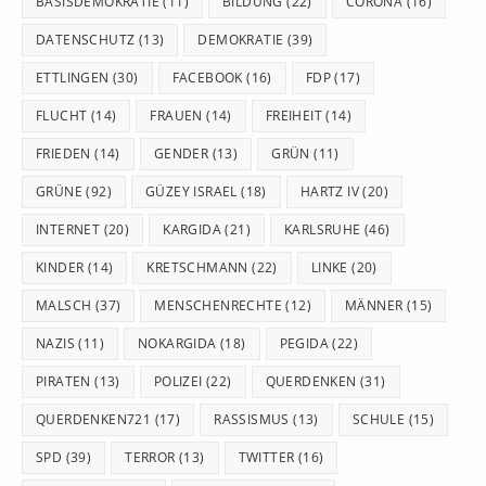
BASISDEMOKRATIE
(11)
BILDUNG
(22)
CORONA
(16)
DATENSCHUTZ
(13)
DEMOKRATIE
(39)
ETTLINGEN
(30)
FACEBOOK
(16)
FDP
(17)
FLUCHT
(14)
FRAUEN
(14)
FREIHEIT
(14)
FRIEDEN
(14)
GENDER
(13)
GRÜN
(11)
GRÜNE
(92)
GÜZEY ISRAEL
(18)
HARTZ IV
(20)
INTERNET
(20)
KARGIDA
(21)
KARLSRUHE
(46)
KINDER
(14)
KRETSCHMANN
(22)
LINKE
(20)
MALSCH
(37)
MENSCHENRECHTE
(12)
MÄNNER
(15)
NAZIS
(11)
NOKARGIDA
(18)
PEGIDA
(22)
PIRATEN
(13)
POLIZEI
(22)
QUERDENKEN
(31)
QUERDENKEN721
(17)
RASSISMUS
(13)
SCHULE
(15)
SPD
(39)
TERROR
(13)
TWITTER
(16)