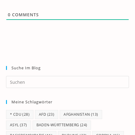
0
COMMENTS
Suche Im Blog
Pr
Es
to
Meine Schlagwörter
clo
th
* CDU
(28)
AFD
(23)
AFGHANISTAN
(13)
se
pan
ASYL
(37)
BADEN-WÜRTTEMBERG
(24)