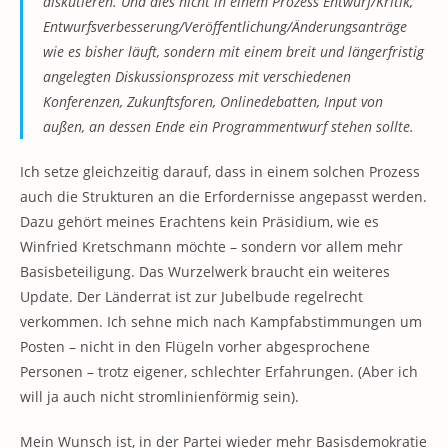
diskutieren. Und dies nicht in einem Prozess Entwurf/Kritik,
Entwurfsverbesserung/Veröffentlichung/Änderungsanträge
wie es bisher läuft, sondern mit einem breit und längerfristig
angelegten Diskussionsprozess mit verschiedenen
Konferenzen, Zukunftsforen, Onlinedebatten, Input von
außen, an dessen Ende ein Programmentwurf stehen sollte.
Ich setze gleichzeitig darauf, dass in einem solchen Prozess
auch die Strukturen an die Erfordernisse angepasst werden.
Dazu gehört meines Erachtens kein Präsidium, wie es
Winfried Kretschmann möchte – sondern vor allem mehr
Basisbeteiligung. Das Wurzelwerk braucht ein weiteres
Update. Der Länderrat ist zur Jubelbude regelrecht
verkommen. Ich sehne mich nach Kampfabstimmungen um
Posten – nicht in den Flügeln vorher abgesprochene
Personen – trotz eigener, schlechter Erfahrungen. (Aber ich
will ja auch nicht stromlinienförmig sein).
Mein Wunsch ist, in der Partei wieder mehr Basisdemokratie