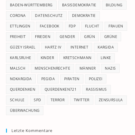
pan
BADEN-WÜRTTEMBERG
BASISDEMOKRATIE
BILDUNG
CORONA
DATENSCHUTZ
DEMOKRATIE
ETTLINGEN
FACEBOOK
FDP
FLUCHT
FRAUEN
FREIHEIT
FRIEDEN
GENDER
GRÜN
GRÜNE
GÜZEY ISRAEL
HARTZ IV
INTERNET
KARGIDA
KARLSRUHE
KINDER
KRETSCHMANN
LINKE
MALSCH
MENSCHENRECHTE
MÄNNER
NAZIS
NOKARGIDA
PEGIDA
PIRATEN
POLIZEI
QUERDENKEN
QUERDENKEN721
RASSISMUS
SCHULE
SPD
TERROR
TWITTER
ZENSURSULA
ÜBERWACHUNG
Letzte Kommentare