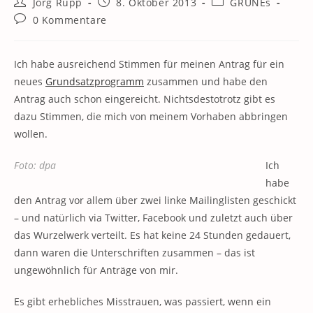
Beitrags-
Beitrag
Beitrags-
Jörg Rupp
8. Oktober 2013
GRÜNEs
Autor:
veröffentlicht:
Kategorie:
Beitrags-
0 Kommentare
Kommentare:
Ich habe ausreichend Stimmen für meinen Antrag für ein
neues
Grundsatzprogramm
zusammen und habe den
Antrag auch schon eingereicht. Nichtsdestotrotz gibt es
dazu Stimmen, die mich von meinem Vorhaben abbringen
wollen.
Foto: dpa
Ich
habe
den Antrag vor allem über zwei linke Mailinglisten geschickt
– und natürlich via Twitter, Facebook und zuletzt auch über
das Wurzelwerk verteilt. Es hat keine 24 Stunden gedauert,
dann waren die Unterschriften zusammen – das ist
ungewöhnlich für Anträge von mir.
Es gibt erhebliches Misstrauen, was passiert, wenn ein