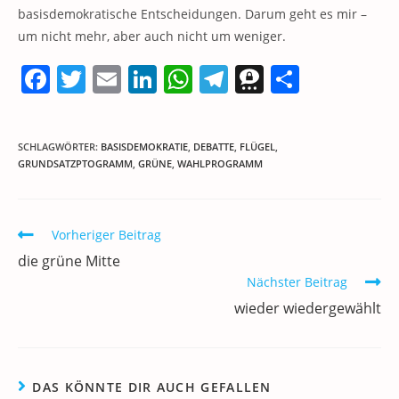
basisdemokratische Entscheidungen. Darum geht es mir –
um nicht mehr, aber auch nicht um weniger.
F
T
E
Li
W
T
T
T
a
w
m
n
h
el
h
ei
c
itt
ai
k
at
e
re
le
SCHLAGWÖRTER
:
BASISDEMOKRATIE
,
DEBATTE
,
FLÜGEL
,
e
er
l
e
s
gr
e
n
GRUNDSATZPTOGRAMM
,
GRÜNE
,
WAHLPROGRAMM
b
dI
A
a
m
o
n
p
m
a
Weitere
Vorheriger Beitrag
o
p
Artikel
die grüne Mitte
ansehen
k
Nächster Beitrag
wieder wiedergewählt
DAS KÖNNTE DIR AUCH GEFALLEN