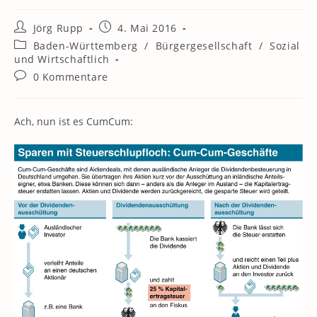
Beitrags-
Beitrag
Jörg Rupp
4. Mai 2016
Autor:
veröffentlicht:
Beitrags-
Baden-Württemberg
/
Bürgergesellschaft
/
Sozial
Kategorie:
und Wirtschaftlich
Beitrags-
0 Kommentare
Kommentare:
Ach, nun ist es CumCum: