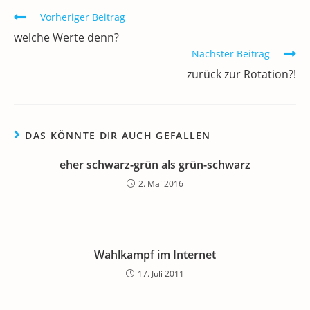
o
n
p
m
a
Weitere
Vorheriger Beitrag
Artikel
o
p
welche Werte denn?
ansehen
k
Nächster Beitrag
zurück zur Rotation?!
DAS KÖNNTE DIR AUCH GEFALLEN
eher schwarz-grün als grün-schwarz
2. Mai 2016
Wahlkampf im Internet
17. Juli 2011