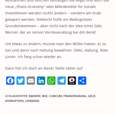
Ausnahmen und Nischen bestätigen die Regel und auch die
neue „Share–Economy“ oder Mikrokredite für soziale
Investitionen werden nichts ändern – sondern am Ende
gekapert werden. Vielleicht hülfe ein Bedingsloses
Grundeinkommen – aber nicht nach der Idee eines Götz
Werner, der an seinen Vorsteuerabzug bei dm denkt.
Um etwas zu ändern, müsste man den Willen haben, es zu
tun und dann noch Haltung bewahren. OMG. Haltung. Rote
Linien. Ich fang schon wieder an.
Dann hör ich doch an dieser Stelle lieber auf.
F
T
E
Li
W
T
T
T
a
w
m
n
h
el
h
ei
c
itt
ai
k
at
e
re
le
SCHLAGWÖRTER
:
BANKEN
,
BGE
,
CUMCUM
,
FINANZSKANDAL
,
GELD
,
KORRUPTION
,
LEHMANN
e
er
l
e
s
gr
e
n
b
dI
A
a
m