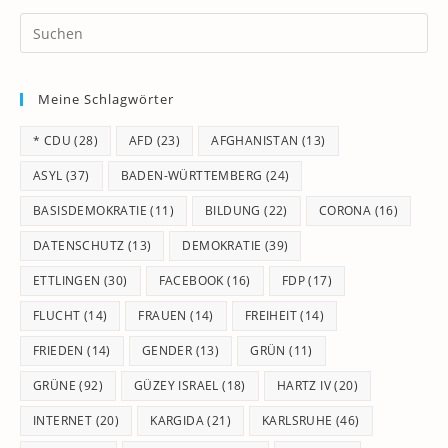
Pr
Es
to
Meine Schlagwörter
clo
th
* CDU
(28)
AFD
(23)
AFGHANISTAN
(13)
se
pan
ASYL
(37)
BADEN-WÜRTTEMBERG
(24)
BASISDEMOKRATIE
(11)
BILDUNG
(22)
CORONA
(16)
DATENSCHUTZ
(13)
DEMOKRATIE
(39)
ETTLINGEN
(30)
FACEBOOK
(16)
FDP
(17)
FLUCHT
(14)
FRAUEN
(14)
FREIHEIT
(14)
FRIEDEN
(14)
GENDER
(13)
GRÜN
(11)
GRÜNE
(92)
GÜZEY ISRAEL
(18)
HARTZ IV
(20)
INTERNET
(20)
KARGIDA
(21)
KARLSRUHE
(46)