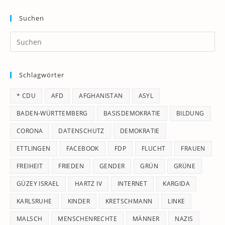
Suchen
Pr
Es
to
Schlagwörter
clo
th
* CDU
AFD
AFGHANISTAN
ASYL
se
pan
BADEN-WÜRTTEMBERG
BASISDEMOKRATIE
BILDUNG
CORONA
DATENSCHUTZ
DEMOKRATIE
ETTLINGEN
FACEBOOK
FDP
FLUCHT
FRAUEN
FREIHEIT
FRIEDEN
GENDER
GRÜN
GRÜNE
GÜZEY ISRAEL
HARTZ IV
INTERNET
KARGIDA
KARLSRUHE
KINDER
KRETSCHMANN
LINKE
MALSCH
MENSCHENRECHTE
MÄNNER
NAZIS