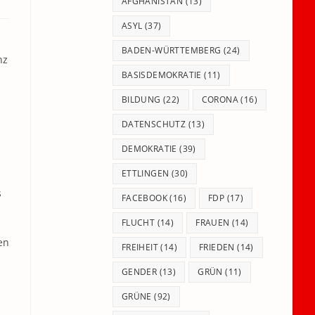
panel.
AFGHANISTAN
(13)
ASYL
(37)
BADEN-WÜRTTEMBERG
(24)
nz
BASISDEMOKRATIE
(11)
BILDUNG
(22)
CORONA
(16)
DATENSCHUTZ
(13)
DEMOKRATIE
(39)
ETTLINGEN
(30)
s
FACEBOOK
(16)
FDP
(17)
FLUCHT
(14)
FRAUEN
(14)
en
FREIHEIT
(14)
FRIEDEN
(14)
GENDER
(13)
GRÜN
(11)
GRÜNE
(92)