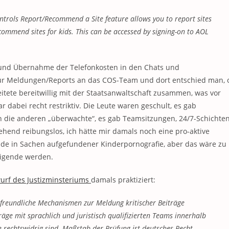
ontrols Report/Recommend a Site feature allows you to report sites
ommend sites for kids. This can be accessed by signing-on to AOL
g und Übernahme der Telefonkosten in den Chats und
 für Meldungen/Reports an das COS-Team und dort entschied man, 
itete bereitwillig mit der Staatsanwaltschaft zusammen, was vor
 dabei recht restriktiv. Die Leute waren geschult, es gab
en die anderen „überwachte“, es gab Teamsitzungen, 24/7-Schichte
ehend reibungslos, ich hätte mir damals noch eine pro-aktive
de in Sachen aufgefundener Kinderpornografie, aber das wäre zu
eigende werden.
urf des Justizminsteriums
damals praktiziert:
freundliche Mechanismen zur Meldung kritischer Beiträge
äge mit sprachlich und juristisch qualifizierten Teams innerhalb
e rechtswidrig sind. Maßstab der Prüfung ist deutsches Recht.