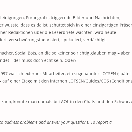
leidigungen, Pornografie, triggernde Bilder und Nachrichten,
wusste, dass es da ist, schüttet sich in einer einzigartigen Präse
her Redaktionen über die Leserbriefe wachten, wird heute
, verschwörungstheorisiert, spekuliert, verdächtigt.
r, Social Bots, an die so keiner so richtig glauben mag – aber
eundet – der muss doch echt sein. Oder?
1997 war ich externer Mitarbeiter, ein sogenannter LOTSEN (später
 – auf einer Etage mit den internen LOTSEN/Guides/COS (Condition
n kann, konnte man damals bei AOL in den Chats und den Schwarz
e to address problems and answer your questions. To report a