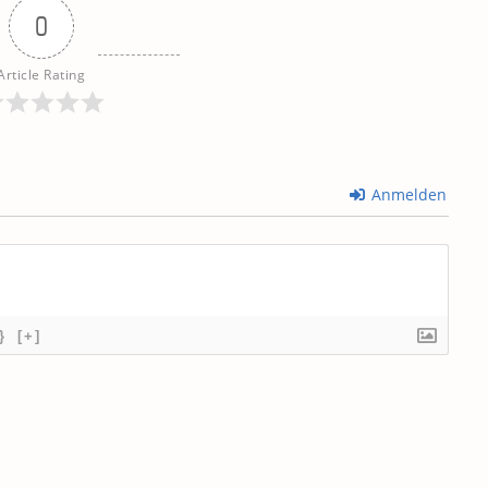
0
Article Rating
Anmelden
}
[+]