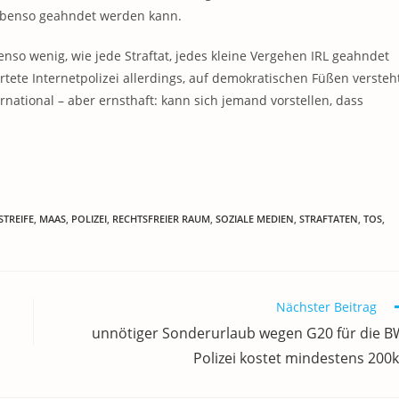
 ebenso geahndet werden kann.
enso wenig, wie jede Straftat, jedes kleine Vergehen IRL geahndet
ete Internetpolizei allerdings, auf demokratischen Füßen versteh
ernational – aber ernsthaft: kann sich jemand vorstellen, dass
STREIFE
,
MAAS
,
POLIZEI
,
RECHTSFREIER RAUM
,
SOZIALE MEDIEN
,
STRAFTATEN
,
TOS
,
Nächster Beitrag
unnötiger Sonderurlaub wegen G20 für die B
Polizei kostet mindestens 200k