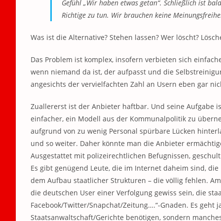
Gefühl „Wir haben etwas getan“. Schließlich ist ba
Richtige zu tun. Wir brauchen keine Meinungsfreih
Was ist die Alternative? Stehen lassen? Wer löscht? Lösc
Das Problem ist komplex, insofern verbieten sich einfach
wenn niemand da ist, der aufpasst und die Selbstreinigun
angesichts der vervielfachten Zahl an Usern eben gar ni
Zuallererst ist der Anbieter haftbar. Und seine Aufgabe is
einfacher, ein Modell aus der Kommunalpolitik zu überne
aufgrund von zu wenig Personal spürbare Lücken hinterla
und so weiter. Daher könnte man die Anbieter ermächtige
Ausgestattet mit polizeirechtlichen Befugnissen, geschul
Es gibt genügend Leute, die im Internet daheim sind, die
dem Aufbau staatlicher Strukturen – die völlig fehlen. 
die deutschen User einer Verfolgung gewiss sein, die st
Facebook/Twitter/Snapchat/Zeitung….“-Gnaden. Es geht ja 
Staatsanwaltschaft/Gerichte benötigen, sondern manches