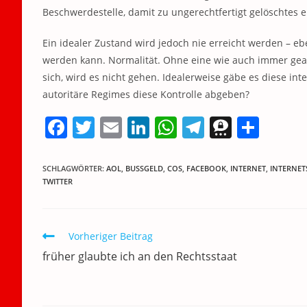
Beschwerdestelle, damit zu ungerechtfertigt gelöschtes
Ein idealer Zustand wird jedoch nie erreicht werden – eb
werden kann. Normalität. Ohne eine wie auch immer geart
sich, wird es nicht gehen. Idealerweise gäbe es diese int
autoritäre Regimes diese Kontrolle abgeben?
F
T
E
Li
W
T
T
T
a
w
m
n
h
el
h
ei
c
itt
ai
k
at
e
re
le
SCHLAGWÖRTER
:
AOL
,
BUSSGELD
,
COS
,
FACEBOOK
,
INTERNET
,
INTERNET
TWITTER
e
er
l
e
s
gr
e
n
b
dI
A
a
m
o
n
p
m
a
Weitere
Vorheriger Beitrag
Artikel
o
p
früher glaubte ich an den Rechtsstaat
ansehen
k