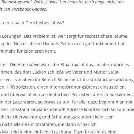
ld Bundestagswahl. Doch „etwas“ tun bedeutet noch lange nicht, das
eit von Facebooks Gnaden.
hen erst nach Gerichtsbeschluss?
e Lösungen. Das Problem ist: wer sorgt für rechtssichere Räume,
g des Netzes, die zu Usenets Zeiten noch gut funktioniert hat,
cht mehr funktionieren kann.
t es. Die Alternative wäre, der Staat macht das. Insofern wäre es
hmen, das dort Lücken schließt, wo Vater und Mutter Staat
ssen – vor allem im Bereich Sicherheit, Infrastrukturüberwachung
n, Hilfspolizisten, einen InternetOrdnungsDienst einzustellen.
t und überwacht von „ordentlichen“ Polizisten, die sich auskennen,.
 in der Lage wären, so etwas zu tun. Parallel dazu beginnt man mit
Am Gerichtsstand Einwahlknoten/IP-Adresse könnten sich so zuminde
aatliche Überwachung und Schulung garantierte kein „von
nicht alleine um Straftaten, die dann sicherlich
 Mal reicht eine einfache Löschung. Dazu braucht es eine