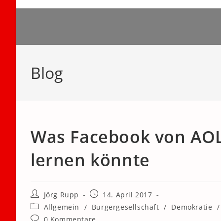
Zum
Inhalt
springen
Blog
Was Facebook von AOL
lernen könnte
Beitrags-
Beitrag
Jörg Rupp
14. April 2017
Autor:
veröffentlicht:
Beitrags-
Allgemein
/
Bürgergesellschaft
/
Demokratie
/
Kategorie:
Beitrags-
0 Kommentare