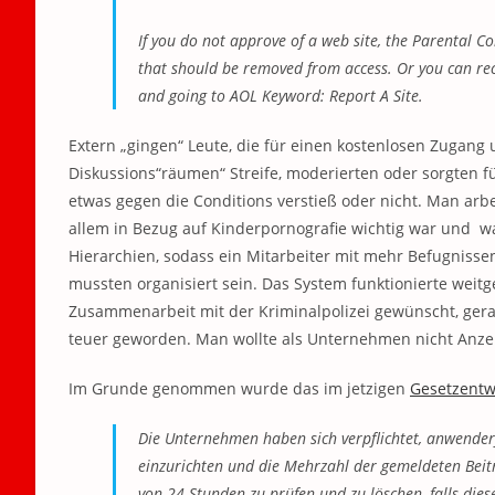
If you do not approve of a web site, the Parental C
that should be removed from access. Or you can rec
and going to AOL Keyword: Report A Site.
Extern „gingen“ Leute, die für einen kostenlosen Zugan
Diskussions“räumen“ Streife, moderierten oder sorgten
etwas gegen die Conditions verstieß oder nicht. Man arbe
allem in Bezug auf Kinderpornografie wichtig war und war
Hierarchien, sodass ein Mitarbeiter mit mehr Befugniss
mussten organisiert sein. Das System funktionierte weitg
Zusammenarbeit mit der Kriminalpolizei gewünscht, gera
teuer geworden. Man wollte als Unternehmen nicht Anz
Im Grunde genommen wurde das im jetzigen
Gesetzentw
Die Unternehmen haben sich verpflichtet, anwender
einzurichten und die Mehrzahl der gemeldeten Beitr
von 24 Stunden zu prüfen und zu löschen, falls dies