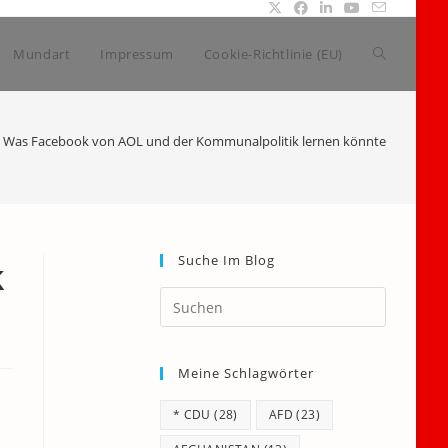
Website-
Mundart
Impressum
Cookie-Richtlinie (EU)
Suche
Was Facebook von AOL und der Kommunalpolitik lernen könnte
umschalte
Suche Im Blog
k
Press
Escape
to
Meine Schlagwörter
close
the
* CDU
(28)
AFD
(23)
search