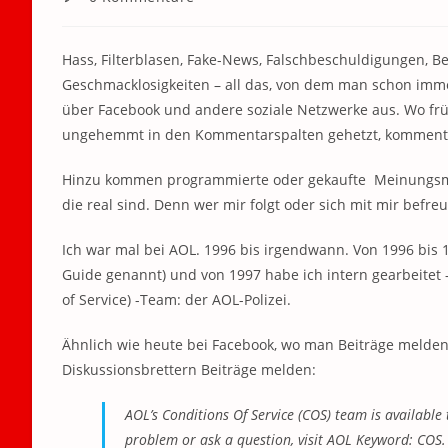
Kommentare:
Hass, Filterblasen, Fake-News, Falschbeschuldigungen, Be
Geschmacklosigkeiten – all das, von dem man schon immer 
über Facebook und andere soziale Netzwerke aus. Wo frü
ungehemmt in den Kommentarspalten gehetzt, kommentiert
Hinzu kommen programmierte oder gekaufte Meinungsmache
die real sind. Denn wer mir folgt oder sich mit mir befr
Ich war mal bei AOL. 1996 bis irgendwann. Von 1996 bis 
Guide genannt) und von 1997 habe ich intern gearbeitet
of Service) -Team: der AOL-Polizei.
Ähnlich wie heute bei Facebook, wo man Beiträge melde
Diskussionsbrettern Beiträge melden:
AOL’s Conditions Of Service (COS) team is availabl
problem or ask a question, visit AOL Keyword: COS.