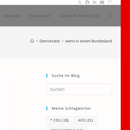
Website-
Mundart
Impressum
Cookie-Richtlinie (EU)
Suche
>
Demokratie
>
wenn in einem Bundesland
umschalte
Suche Im Blog
Press
Escape
to
Meine Schlagwörter
close
the
* CDU
(28)
AFD
(23)
search