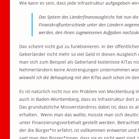
Wie kann es sein, dass jede Infrastruktur aufgegeben wir
Das System des Länderfinanzausgleichs hat nun die 
Finanzkraftunterschiede unter den Ländern angemess
werden, den ihnen zugewiesenen Aufgaben nachzu
Das scheint nicht gut zu funktionieren. In der öffentlich
Geberländer nicht mehr so viel Geld in diesen Ausgleic
man sich zum Beispiel als Geberland kostenlose KiTas ni
Nehmerländern keine Anstrengungen unternommen würde
wiewohl ich die Behauptung mit den KiTas auch schon im Gem
Es ist natürlich nicht nur ein Problem von Mecklenburg
auch in Baden-Württemberg, dass es Infrastruktur dort
Das grundsätzliche Missverständniss dabei ist, dass es al
erhalten. Wenn man das wollte, müsste man sich deutlic
unter Finanzierungsvorbehalt gestellt werden. Betrachtet
der die Bürger*in erfährt, ist vollkommen entwertet und
sagt man den Bürger*innen, dass sie es nicht wert sind, 