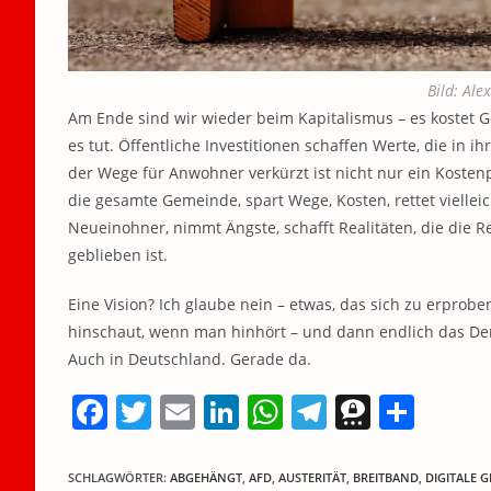
Bild: Al
Am Ende sind wir wieder beim Kapitalismus – es kostet 
es tut. Öffentliche Investitionen schaffen Werte, die in ih
der Wege für Anwohner verkürzt ist nicht nur ein Kostenp
die gesamte Gemeinde, spart Wege, Kosten, rettet vielle
Neueinohner, nimmt Ängste, schafft Realitäten, die die Re
geblieben ist.
Eine Vision? Ich glaube nein – etwas, das sich zu erpro
hinschaut, wenn man hinhört – und dann endlich das Denkb
Auch in Deutschland. Gerade da.
F
T
E
Li
W
T
T
T
a
w
m
n
h
el
h
ei
c
itt
ai
k
at
e
re
le
SCHLAGWÖRTER
:
ABGEHÄNGT
,
AFD
,
AUSTERITÄT
,
BREITBAND
,
DIGITALE 