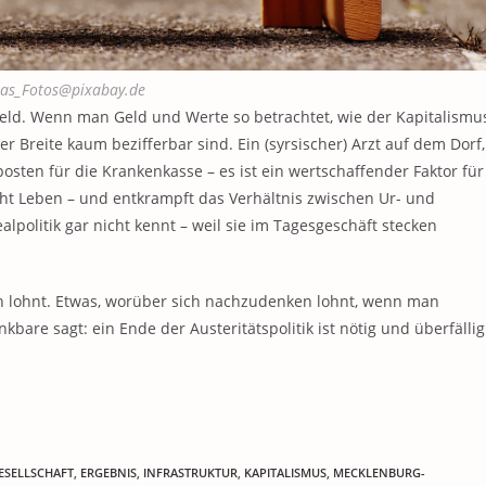
exas_Fotos@pixabay.de
Geld. Wenn man Geld und Werte so betrachtet, wie der Kapitalismu
rer Breite kaum bezifferbar sind. Ein (syrsischer) Arzt auf dem Dorf,
osten für die Krankenkasse – es ist ein wertschaffender Faktor für
icht Leben – und entkrampft das Verhältnis zwischen Ur- und
alpolitik gar nicht kennt – weil sie im Tagesgeschäft stecken
ben lohnt. Etwas, worüber sich nachzudenken lohnt, wenn man
are sagt: ein Ende der Austeritätspolitik ist nötig und überfällig
GESELLSCHAFT
,
ERGEBNIS
,
INFRASTRUKTUR
,
KAPITALISMUS
,
MECKLENBURG-