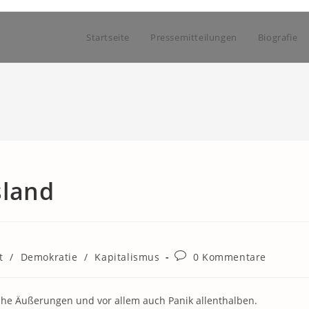
Startseite
Pressemitteilungen
Biografie
sland
Beitrags-
t
/
Demokratie
/
Kapitalismus
0 Kommentare
Kommentare:
tische Äußerungen und vor allem auch Panik allenthalben.