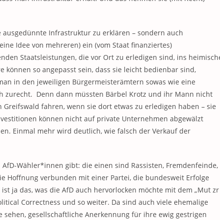
e ausgedünnte Infrastruktur zu erklären – sondern auch
ine Idee von mehreren) ein (vom Staat finanziertes)
den Staatsleistungen, die vor Ort zu erledigen sind, ins heimisch
können so angepasst sein, dass sie leicht bedienbar sind,
man in den jeweiligen Bürgermeisterämtern sowas wie eine
ch zurecht. Denn dann müssten Bärbel Krotz und ihr Mann nicht
Greifswald fahren, wenn sie dort etwas zu erledigen haben – sie
nvestitionen können nicht auf private Unternehmen abgewälzt
en. Einmal mehr wird deutlich, wie falsch der Verkauf der
i AfD-Wähler*innen gibt: die einen sind Rassisten, Fremdenfeinde,
e Hoffnung verbunden mit einer Partei, die bundesweit Erfolge
s ist ja das, was die AfD auch hervorlocken möchte mit dem „Mut zr
litical Correctness und so weiter. Da sind auch viele ehemalige
sehen, gesellschaftliche Anerkennung für ihre ewig gestrigen