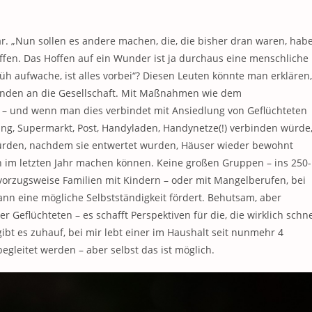
ar. „Nun sollen es andere machen, die, die bisher dran waren, hab
ffen. Das Hoffen auf ein Wunder ist ja durchaus eine menschliche
üh aufwache, ist alles vorbei“? Diesen Leuten könnte man erklären,
inden an die Gesellschaft. Mit Maßnahmen wie dem
r – und wenn man dies verbindet mit Ansiedlung von Geflüchteten
ng, Supermarkt, Post, Handyladen, Handynetze(!) verbinden würde
rden, nachdem sie entwertet wurden, Häuser wieder bewohnt
 im letzten Jahr machen können. Keine großen Gruppen – ins 250-
vorzugsweise Familien mit Kindern – oder mit Mangelberufen, bei
nn eine mögliche Selbstständigkeit fördert. Behutsam, aber
r Geflüchteten – es schafft Perspektiven für die, die wirklich schne
ibt es zuhauf, bei mir lebt einer im Haushalt seit nunmehr 4
egleitet werden – aber selbst das ist möglich.