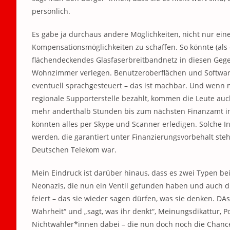
persönlich.
Es gäbe ja durchaus andere Möglichkeiten, nicht nur ein
Kompensationsmöglichkeiten zu schaffen. So könnte (als e
flächendeckendes Glasfaserbreitbandnetz in diesen Gegen
Wohnzimmer verlegen. Benutzeroberflächen und Software 
eventuell sprachgesteuert – das ist machbar. Und wenn 
regionale Supporterstelle bezahlt, kommen die Leute au
mehr anderthalb Stunden bis zum nächsten Finanzamt in 
könnten alles per Skype und Scanner erledigen. Solche I
werden, die garantiert unter Finanzierungsvorbehalt steh
Deutschen Telekom war.
Mein Eindruck ist darüber hinaus, dass es zwei Typen be
Neonazis, die nun ein Ventil gefunden haben und auch di
feiert – das sie wieder sagen dürfen, was sie denken. DA
Wahrheit“ und „sagt, was ihr denkt“, Meinungsdikattur, Po
Nichtwähler*innen dabei – die nun doch noch die Chance 