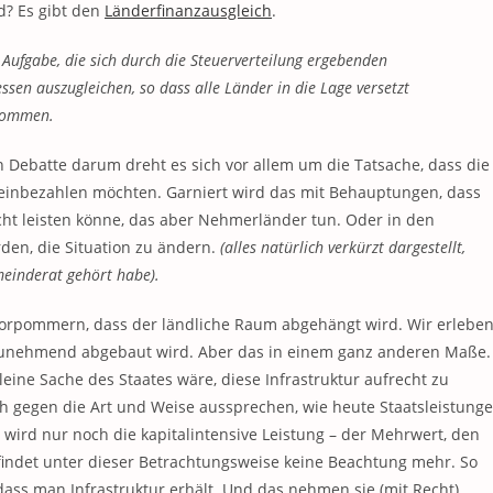
d? Es gibt den
Länderfinanzausgleich
.
Aufgabe, die sich durch die Steuerverteilung ergebenden
en auszugleichen, so dass alle Länder in die Lage versetzt
kommen.
en Debatte darum dreht es sich vor allem um die Tatsache, dass die
h einbezahlen möchten. Garniert wird das mit Behauptungen, dass
cht leisten könne, das aber Nehmerländer tun. Oder in den
n, die Situation zu ändern.
(alles natürlich verkürzt dargestellt,
einderat gehört habe).
-Vorpommern, dass der ländliche Raum abgehängt wird. Wir erlebe
 zunehmend abgebaut wird. Aber das in einem ganz anderen Maße.
leine Sache des Staates wäre, diese Infrastruktur aufrecht zu
h gegen die Art und Weise aussprechen, wie heute Staatsleistung
 wird nur noch die kapitalintensive Leistung – der Mehrwert, den
 findet unter dieser Betrachtungsweise keine Beachtung mehr. So
dass man Infrastruktur erhält. Und das nehmen sie (mit Recht)