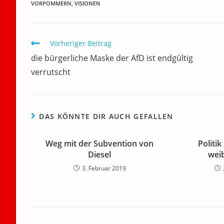
VORPOMMERN
,
VISIONEN
e
er
l
e
s
gr
e
n
b
dI
A
a
m
o
n
p
m
a
Weitere
Vorheriger Beitrag
Artikel
o
p
die bürgerliche Maske der AfD ist endgültig
ansehen
k
verrutscht
DAS KÖNNTE DIR AUCH GEFALLEN
Weg mit der Subvention von
Politi
Diesel
wei
3. Februar 2019