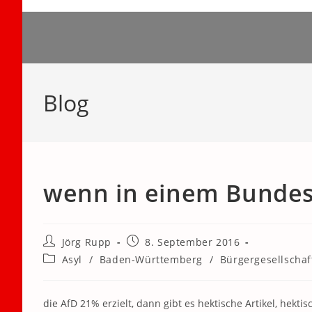
Zum
Inhalt
springen
Blog
wenn in einem Bunde
Beitrags-
Beitrag
Jörg Rupp
8. September 2016
Autor:
veröffentlicht:
Beitrags-
Asyl
/
Baden-Württemberg
/
Bürgergesellschaf
Kategorie:
die AfD 21% erzielt, dann gibt es hektische Artikel, hek