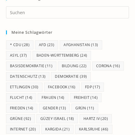
Pr
Es
to
Meine Schlagwörter
clo
th
* CDU
(28)
AFD
(23)
AFGHANISTAN
(13)
se
pan
ASYL
(37)
BADEN-WÜRTTEMBERG
(24)
BASISDEMOKRATIE
(11)
BILDUNG
(22)
CORONA
(16)
DATENSCHUTZ
(13)
DEMOKRATIE
(39)
ETTLINGEN
(30)
FACEBOOK
(16)
FDP
(17)
FLUCHT
(14)
FRAUEN
(14)
FREIHEIT
(14)
FRIEDEN
(14)
GENDER
(13)
GRÜN
(11)
GRÜNE
(92)
GÜZEY ISRAEL
(18)
HARTZ IV
(20)
INTERNET
(20)
KARGIDA
(21)
KARLSRUHE
(46)