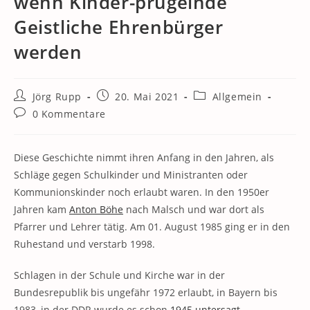
wenn Kinder-prügelnde
Geistliche Ehrenbürger
werden
Beitrags-
Beitrag
Beitrags-
Jörg Rupp
20. Mai 2021
Allgemein
Autor:
veröffentlicht:
Kategorie:
Beitrags-
0 Kommentare
Kommentare:
Diese Geschichte nimmt ihren Anfang in den Jahren, als
Schläge gegen Schulkinder und Ministranten oder
Kommunionskinder noch erlaubt waren. In den 1950er
Jahren kam
Anton Böhe
nach Malsch und war dort als
Pfarrer und Lehrer tätig. Am 01. August 1985 ging er in den
Ruhestand und verstarb 1998.
Schlagen in der Schule und Kirche war in der
Bundesrepublik bis ungefähr 1972 erlaubt, in Bayern bis
1983, in der DDR wurde es schon
1945 untersagt
.