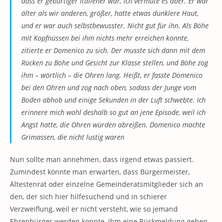
dass er gebürtiger Italiener war, ich vermute es aber. Er war
älter als wir anderen, größer, hatte etwas dunklere Haut,
und er war auch selbstbewusster. Nicht gut für ihn. Als Böhe
mit Kopfnüssen bei ihm nichts mehr erreichen konnte,
zitierte er Domenico zu sich. Der musste sich dann mit dem
Rücken zu Böhe und Gesicht zur Klasse stellen, und Böhe zog
ihm – wörtlich – die Ohren lang. Heißt, er fasste Domenico
bei den Ohren und zog nach oben, sodass der Junge vom
Boden abhob und einige Sekunden in der Luft schwebte. Ich
erinnere mich wohl deshalb so gut an jene Episode, weil ich
Angst hatte, die Ohren würden abreißen. Domenico machte
Grimassen, die nicht lustig waren
Nun sollte man annehmen, dass irgend etwas passiert.
Zumindest könnte man erwarten, dass Bürgermeister,
Ältestenrat oder einzelne Gemeinderatsmitglieder sich an
den, der sich hier hilfesuchend und in schierer
Verzweiflung, weil er nicht versteht, wie so jemand
Ehrenbürger werden konnte, ihm eine Rückmeldung geben.