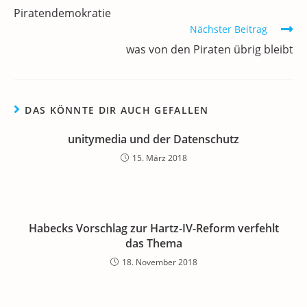
o
n
p
m
a
Artikel
Piratendemokratie
ansehen
o
p
Nächster Beitrag
k
was von den Piraten übrig bleibt
DAS KÖNNTE DIR AUCH GEFALLEN
unitymedia und der Datenschutz
15. März 2018
Habecks Vorschlag zur Hartz-IV-Reform verfehlt
das Thema
18. November 2018