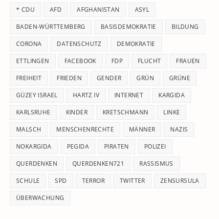
th
* CDU
AFD
AFGHANISTAN
ASYL
se
pan
BADEN-WÜRTTEMBERG
BASISDEMOKRATIE
BILDUNG
CORONA
DATENSCHUTZ
DEMOKRATIE
ETTLINGEN
FACEBOOK
FDP
FLUCHT
FRAUEN
FREIHEIT
FRIEDEN
GENDER
GRÜN
GRÜNE
GÜZEY ISRAEL
HARTZ IV
INTERNET
KARGIDA
KARLSRUHE
KINDER
KRETSCHMANN
LINKE
MALSCH
MENSCHENRECHTE
MÄNNER
NAZIS
NOKARGIDA
PEGIDA
PIRATEN
POLIZEI
QUERDENKEN
QUERDENKEN721
RASSISMUS
SCHULE
SPD
TERROR
TWITTER
ZENSURSULA
ÜBERWACHUNG