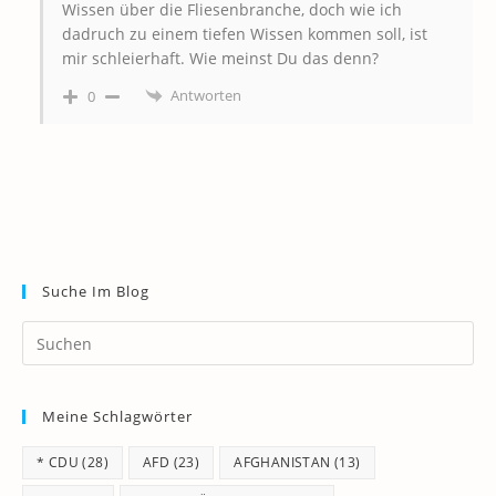
Wissen über die Fliesenbranche, doch wie ich
dadruch zu einem tiefen Wissen kommen soll, ist
mir schleierhaft. Wie meinst Du das denn?
Antworten
0
Suche Im Blog
Pr
Es
to
Meine Schlagwörter
clo
th
* CDU
(28)
AFD
(23)
AFGHANISTAN
(13)
se