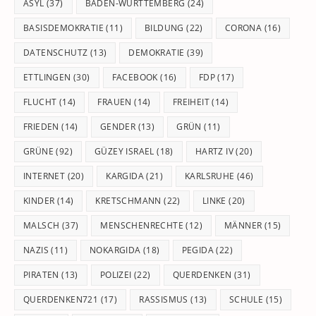
pan
ASYL
(37)
BADEN-WÜRTTEMBERG
(24)
BASISDEMOKRATIE
(11)
BILDUNG
(22)
CORONA
(16)
DATENSCHUTZ
(13)
DEMOKRATIE
(39)
ETTLINGEN
(30)
FACEBOOK
(16)
FDP
(17)
FLUCHT
(14)
FRAUEN
(14)
FREIHEIT
(14)
FRIEDEN
(14)
GENDER
(13)
GRÜN
(11)
GRÜNE
(92)
GÜZEY ISRAEL
(18)
HARTZ IV
(20)
INTERNET
(20)
KARGIDA
(21)
KARLSRUHE
(46)
KINDER
(14)
KRETSCHMANN
(22)
LINKE
(20)
MALSCH
(37)
MENSCHENRECHTE
(12)
MÄNNER
(15)
NAZIS
(11)
NOKARGIDA
(18)
PEGIDA
(22)
PIRATEN
(13)
POLIZEI
(22)
QUERDENKEN
(31)
QUERDENKEN721
(17)
RASSISMUS
(13)
SCHULE
(15)