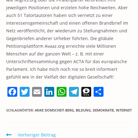
jeweiligen Positionen und erzielen hohe Reichweiten. Aber
auch 51 Tatortautoren haben sich vernetzt zu einer
Interessensgemeinschaft und einen offenen Brandbrief im
Netz veröffentlicht, der wiederum zu Stellungnahmen und
Gegenbriefen anderer Urheber führten. Die globale
Petitionsplattform Avaaz.org erreichte viele Millionen
Menschen auf der ganzen Welt – z. B. mit einer
Unterschriftensammlung gegen ACTA für das europäische
Parlament. Ich habe mich noch nie so breit informiert
gefühlt wie in der Vielfalt der digitalen Gesellschaft!
F
T
E
Li
W
T
T
T
a
w
m
n
h
el
h
ei
c
itt
ai
k
at
e
re
le
SCHLAGWÖRTER
:
ANKE DOMSCHEIT-BERG
,
BILDUNG
,
DEMOKRATIE
,
INTERNET
e
er
l
e
s
gr
e
n
b
dI
A
a
m
Weitere
Vorheriger Beitrag