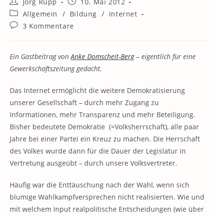
Beitrags-
Beitrag
Jörg Rupp
10. Mai 2012
Autor:
veröffentlicht:
Beitrags-
Allgemein
/
Bildung
/
Internet
Kategorie:
Beitrags-
3 Kommentare
Kommentare:
Ein Gastbeitrag von
Anke Domscheit-Berg
– eigentlich für eine
Gewerkschaftszeitung gedacht.
Das Internet ermöglicht die weitere Demokratisierung
unserer Gesellschaft – durch mehr Zugang zu
Informationen, mehr Transparenz und mehr Beteiligung.
Bisher bedeutete Demokratie (=Volksherrschaft), alle paar
Jahre bei einer Partei ein Kreuz zu machen. Die Herrschaft
des Volkes wurde dann für die Dauer der Legislatur in
Vertretung ausgeübt – durch unsere Volksvertreter.
Häufig war die Enttäuschung nach der Wahl, wenn sich
blumige Wahlkampfversprechen nicht realisierten. Wie und
mit welchem Input realpolitische Entscheidungen (wie über