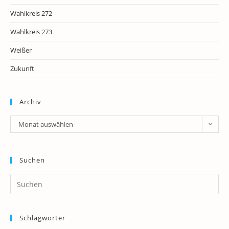
Wahlkreis 272
Wahlkreis 273
Weißer
Zukunft
Archiv
Archiv
Monat auswählen
Suchen
Pr
Es
to
Schlagwörter
clo