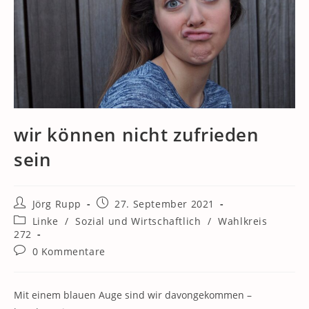
wir können nicht zufrieden
sein
Beitrags-
Beitrag
Jörg Rupp
27. September 2021
Autor:
veröffentlicht:
Beitrags-
Linke
/
Sozial und Wirtschaftlich
/
Wahlkreis
Kategorie:
272
Beitrags-
0 Kommentare
Kommentare:
Mit einem blauen Auge sind wir davongekommen –