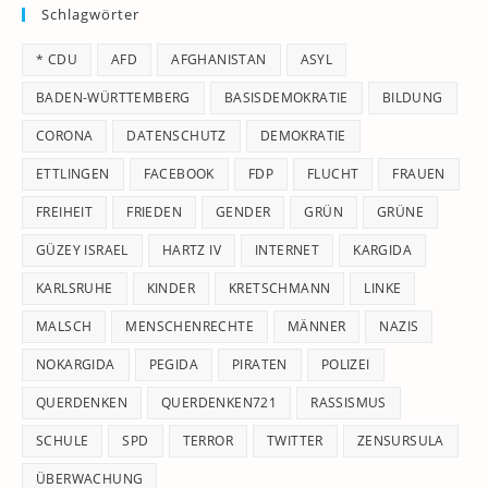
Schlagwörter
clo
th
* CDU
AFD
AFGHANISTAN
ASYL
se
pan
BADEN-WÜRTTEMBERG
BASISDEMOKRATIE
BILDUNG
CORONA
DATENSCHUTZ
DEMOKRATIE
ETTLINGEN
FACEBOOK
FDP
FLUCHT
FRAUEN
FREIHEIT
FRIEDEN
GENDER
GRÜN
GRÜNE
GÜZEY ISRAEL
HARTZ IV
INTERNET
KARGIDA
KARLSRUHE
KINDER
KRETSCHMANN
LINKE
MALSCH
MENSCHENRECHTE
MÄNNER
NAZIS
NOKARGIDA
PEGIDA
PIRATEN
POLIZEI
QUERDENKEN
QUERDENKEN721
RASSISMUS
SCHULE
SPD
TERROR
TWITTER
ZENSURSULA
ÜBERWACHUNG