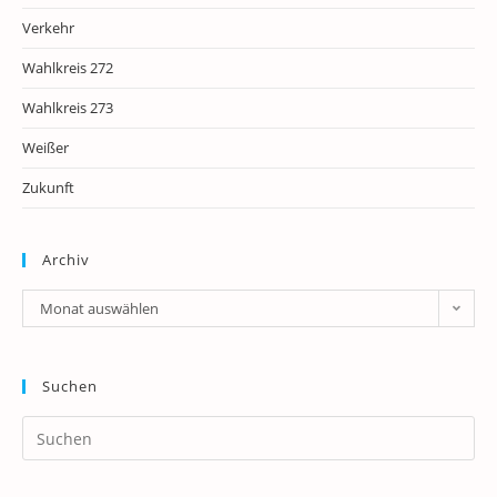
Verkehr
Wahlkreis 272
Wahlkreis 273
Weißer
Zukunft
Archiv
Archiv
Monat auswählen
Suchen
Pr
Es
to