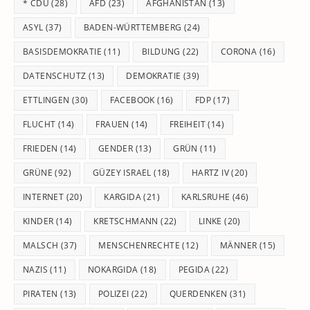
* CDU
(28)
AFD
(23)
AFGHANISTAN
(13)
se
pan
ASYL
(37)
BADEN-WÜRTTEMBERG
(24)
BASISDEMOKRATIE
(11)
BILDUNG
(22)
CORONA
(16)
DATENSCHUTZ
(13)
DEMOKRATIE
(39)
ETTLINGEN
(30)
FACEBOOK
(16)
FDP
(17)
FLUCHT
(14)
FRAUEN
(14)
FREIHEIT
(14)
FRIEDEN
(14)
GENDER
(13)
GRÜN
(11)
GRÜNE
(92)
GÜZEY ISRAEL
(18)
HARTZ IV
(20)
INTERNET
(20)
KARGIDA
(21)
KARLSRUHE
(46)
KINDER
(14)
KRETSCHMANN
(22)
LINKE
(20)
MALSCH
(37)
MENSCHENRECHTE
(12)
MÄNNER
(15)
NAZIS
(11)
NOKARGIDA
(18)
PEGIDA
(22)
PIRATEN
(13)
POLIZEI
(22)
QUERDENKEN
(31)