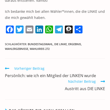
daraus entstehen. Vamos!
Ich bedanke mich bei allen Wähler*innen, die die LINKE und
die mich gewählt haben.
F
T
E
Li
W
T
T
T
a
w
m
n
h
el
h
ei
c
itt
ai
k
at
e
re
le
SCHLAGWÖRTER
:
BUNDESTAGSWAHL
,
DIE LINKE
,
ERGEBNIS
,
WAHLERGEBNISSE
,
WAHLKREIS 272
e
er
l
e
s
gr
e
n
b
dI
A
a
m
o
n
p
m
a
Weitere
Vorheriger Beitrag
Artikel
o
p
Persönlich: wie ich ein Mitglied der LINKEN wurde
ansehen
k
Nächster Beitrag
Austritt aus DIE LINKE