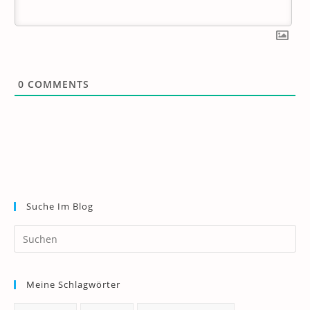
0
COMMENTS
Suche Im Blog
Pr
Es
to
Meine Schlagwörter
clo
th