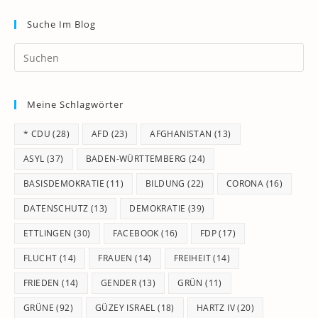
Suche Im Blog
Pr
Es
to
Meine Schlagwörter
clo
th
* CDU
(28)
AFD
(23)
AFGHANISTAN
(13)
se
pan
ASYL
(37)
BADEN-WÜRTTEMBERG
(24)
BASISDEMOKRATIE
(11)
BILDUNG
(22)
CORONA
(16)
DATENSCHUTZ
(13)
DEMOKRATIE
(39)
ETTLINGEN
(30)
FACEBOOK
(16)
FDP
(17)
FLUCHT
(14)
FRAUEN
(14)
FREIHEIT
(14)
FRIEDEN
(14)
GENDER
(13)
GRÜN
(11)
GRÜNE
(92)
GÜZEY ISRAEL
(18)
HARTZ IV
(20)