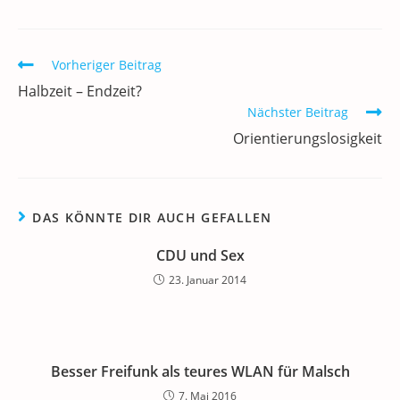
e
er
l
e
s
gr
e
n
b
dI
A
a
m
o
n
p
m
a
Weitere
Vorheriger Beitrag
Artikel
o
p
Halbzeit – Endzeit?
ansehen
k
Nächster Beitrag
Orientierungslosigkeit
DAS KÖNNTE DIR AUCH GEFALLEN
CDU und Sex
23. Januar 2014
Besser Freifunk als teures WLAN für Malsch
7. Mai 2016