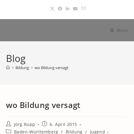
Zum
Inhalt
springen
Menü
Blog
>
Bildung
>
wo Bildung versagt
wo Bildung versagt
Beitrags-
Beitrag
Jörg Rupp
6. April 2015
Autor:
veröffentlicht:
Beitrags-
Baden-Württemberg
/
Bildung
/
Jugend