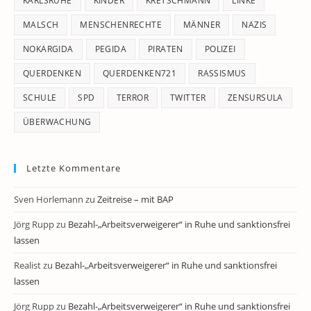
KARLSRUHE
KINDER
KRETSCHMANN
LINKE
MALSCH
MENSCHENRECHTE
MÄNNER
NAZIS
NOKARGIDA
PEGIDA
PIRATEN
POLIZEI
QUERDENKEN
QUERDENKEN721
RASSISMUS
SCHULE
SPD
TERROR
TWITTER
ZENSURSULA
ÜBERWACHUNG
Letzte Kommentare
Sven Horlemann
zu
Zeitreise – mit BAP
Jörg Rupp
zu
Bezahl-„Arbeitsverweigerer“ in Ruhe und sanktionsfrei
lassen
Realist
zu
Bezahl-„Arbeitsverweigerer“ in Ruhe und sanktionsfrei
lassen
Jörg Rupp
zu
Bezahl-„Arbeitsverweigerer“ in Ruhe und sanktionsfrei