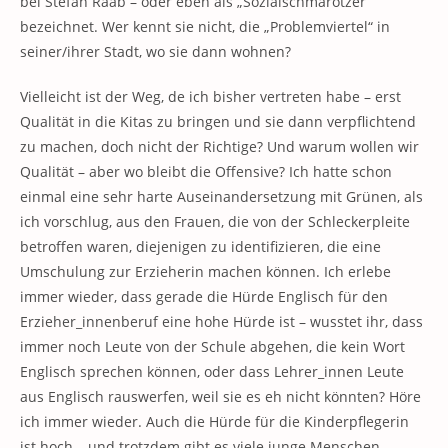
bei Stefan Raab – oder eben als „Sozialschmarotzer“
bezeichnet. Wer kennt sie nicht, die „Problemviertel“ in
seiner/ihrer Stadt, wo sie dann wohnen?
Vielleicht ist der Weg, de ich bisher vertreten habe – erst
Qualität in die Kitas zu bringen und sie dann verpflichtend
zu machen, doch nicht der Richtige? Und warum wollen wir
Qualität – aber wo bleibt die Offensive? Ich hatte schon
einmal eine sehr harte Auseinandersetzung mit Grünen, als
ich vorschlug, aus den Frauen, die von der Schleckerpleite
betroffen waren, diejenigen zu identifizieren, die eine
Umschulung zur Erzieherin machen können. Ich erlebe
immer wieder, dass gerade die Hürde Englisch für den
Erzieher_innenberuf eine hohe Hürde ist – wusstet ihr, dass
immer noch Leute von der Schule abgehen, die kein Wort
Englisch sprechen können, oder dass Lehrer_innen Leute
aus Englisch rauswerfen, weil sie es eh nicht könnten? Höre
ich immer wieder. Auch die Hürde für die Kinderpflegerin
ist hoch – und trotzdem gibt es viele junge Menschen –