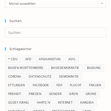
Archiv
Monat auswählen
Suchen
Pr
Es
to
Schlagwörter
clo
th
* CDU
AFD
AFGHANISTAN
ASYL
se
pan
BADEN-WÜRTTEMBERG
BASISDEMOKRATIE
BILDUNG
CORONA
DATENSCHUTZ
DEMOKRATIE
ETTLINGEN
FACEBOOK
FDP
FLUCHT
FRAUEN
FREIHEIT
FRIEDEN
GENDER
GRÜN
GRÜNE
GÜZEY ISRAEL
HARTZ IV
INTERNET
KARGIDA