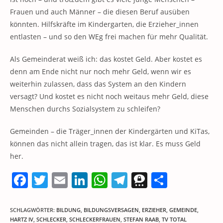
Frauen und auch Männer – die diesen Beruf ausüben
könnten. Hilfskräfte im Kindergarten, die Erzieher_innen
entlasten – und so den WEg frei machen für mehr Qualität.
Als Gemeinderat weiß ich: das kostet Geld. Aber kostet es
denn am Ende nicht nur noch mehr Geld, wenn wir es
weiterhin zulassen, dass das System an den Kindern
versagt? Und kostet es nicht noch weitaus mehr Geld, diese
Menschen durchs Sozialsystem zu schleifen?
Gemeinden – die Träger_innen der Kindergärten und KiTas,
können das nicht allein tragen, das ist klar. Es muss Geld
her.
F
T
E
Li
W
T
T
T
a
w
m
n
h
el
h
ei
c
itt
ai
k
at
e
re
le
SCHLAGWÖRTER
:
BILDUNG
,
BILDUNGSVERSAGEN
,
ERZIEHER
,
GEMEINDE
,
HARTZ IV
,
SCHLECKER
,
SCHLECKERFRAUEN
,
STEFAN RAAB
,
TV TOTAL