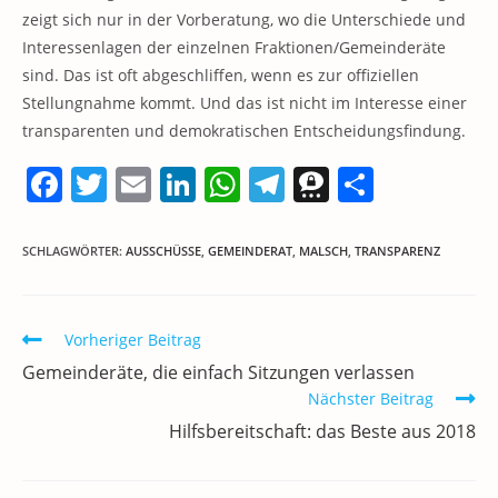
zeigt sich nur in der Vorberatung, wo die Unterschiede und
Interessenlagen der einzelnen Fraktionen/Gemeinderäte
sind. Das ist oft abgeschliffen, wenn es zur offiziellen
Stellungnahme kommt. Und das ist nicht im Interesse einer
transparenten und demokratischen Entscheidungsfindung.
F
T
E
Li
W
T
T
T
a
w
m
n
h
el
h
ei
c
itt
ai
k
at
e
re
le
SCHLAGWÖRTER
:
AUSSCHÜSSE
,
GEMEINDERAT
,
MALSCH
,
TRANSPARENZ
e
er
l
e
s
gr
e
n
b
dI
A
a
m
Weitere
Vorheriger Beitrag
o
n
p
m
a
Artikel
Gemeinderäte, die einfach Sitzungen verlassen
ansehen
o
p
Nächster Beitrag
k
Hilfsbereitschaft: das Beste aus 2018