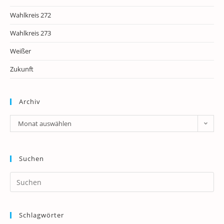
Wahlkreis 272
Wahlkreis 273
Weißer
Zukunft
Archiv
Archiv
Monat auswählen
Suchen
Pr
Es
to
Schlagwörter
clo