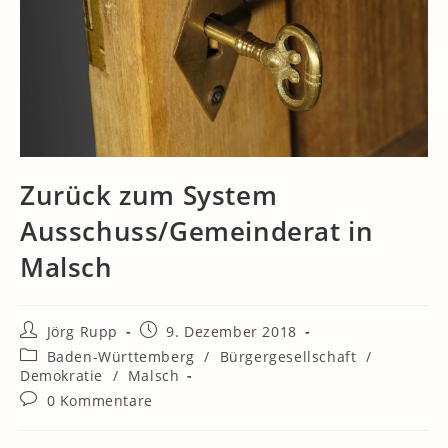
Zurück zum System
Ausschuss/Gemeinderat in
Malsch
Beitrags-
Beitrag
Jörg Rupp
9. Dezember 2018
Autor:
veröffentlicht:
Beitrags-
Baden-Württemberg
/
Bürgergesellschaft
/
Kategorie:
Demokratie
/
Malsch
Beitrags-
0 Kommentare
Kommentare: