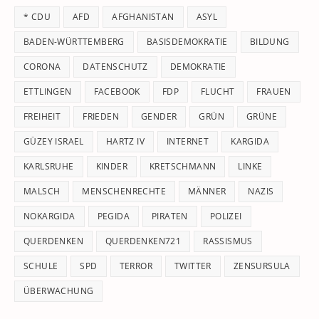
th
* CDU
AFD
AFGHANISTAN
ASYL
se
pan
BADEN-WÜRTTEMBERG
BASISDEMOKRATIE
BILDUNG
CORONA
DATENSCHUTZ
DEMOKRATIE
ETTLINGEN
FACEBOOK
FDP
FLUCHT
FRAUEN
FREIHEIT
FRIEDEN
GENDER
GRÜN
GRÜNE
GÜZEY ISRAEL
HARTZ IV
INTERNET
KARGIDA
KARLSRUHE
KINDER
KRETSCHMANN
LINKE
MALSCH
MENSCHENRECHTE
MÄNNER
NAZIS
NOKARGIDA
PEGIDA
PIRATEN
POLIZEI
QUERDENKEN
QUERDENKEN721
RASSISMUS
SCHULE
SPD
TERROR
TWITTER
ZENSURSULA
ÜBERWACHUNG