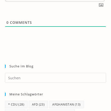
0
COMMENTS
Suche Im Blog
Pr
Es
to
Meine Schlagwörter
clo
th
* CDU
(28)
AFD
(23)
AFGHANISTAN
(13)
se