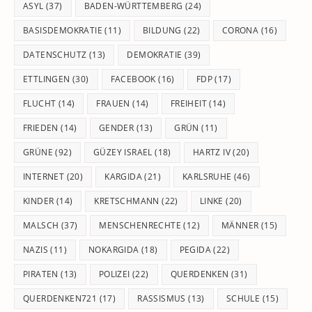
pan
ASYL
(37)
BADEN-WÜRTTEMBERG
(24)
BASISDEMOKRATIE
(11)
BILDUNG
(22)
CORONA
(16)
DATENSCHUTZ
(13)
DEMOKRATIE
(39)
ETTLINGEN
(30)
FACEBOOK
(16)
FDP
(17)
FLUCHT
(14)
FRAUEN
(14)
FREIHEIT
(14)
FRIEDEN
(14)
GENDER
(13)
GRÜN
(11)
GRÜNE
(92)
GÜZEY ISRAEL
(18)
HARTZ IV
(20)
INTERNET
(20)
KARGIDA
(21)
KARLSRUHE
(46)
KINDER
(14)
KRETSCHMANN
(22)
LINKE
(20)
MALSCH
(37)
MENSCHENRECHTE
(12)
MÄNNER
(15)
NAZIS
(11)
NOKARGIDA
(18)
PEGIDA
(22)
PIRATEN
(13)
POLIZEI
(22)
QUERDENKEN
(31)
QUERDENKEN721
(17)
RASSISMUS
(13)
SCHULE
(15)