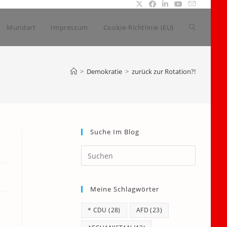
Website-
Mundart
Impressum
Cookie-Richtlinie (EU)
Suche
>
Demokratie
>
zurück zur Rotation?!
umschalte
Suche Im Blog
Press
Escape
to
Meine Schlagwörter
close
the
* CDU
(28)
AFD
(23)
search