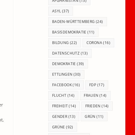
panel.
AFGHANISTAN
(13)
ASYL
(37)
BADEN-WÜRTTEMBERG
(24)
BASISDEMOKRATIE
(11)
BILDUNG
(22)
CORONA
(16)
DATENSCHUTZ
(13)
DEMOKRATIE
(39)
ETTLINGEN
(30)
FACEBOOK
(16)
FDP
(17)
FLUCHT
(14)
FRAUEN
(14)
er
FREIHEIT
(14)
FRIEDEN
(14)
GENDER
(13)
GRÜN
(11)
t,
GRÜNE
(92)