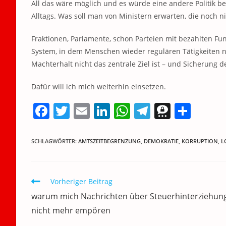
All das wäre möglich und es würde eine andere Politik b
Alltags. Was soll man von Ministern erwarten, die noch 
Fraktionen, Parlamente, schon Parteien mit bezahlten Fu
System, in dem Menschen wieder regulären Tätigkeiten 
Machterhalt nicht das zentrale Ziel ist – und Sicherung d
Dafür will ich mich weiterhin einsetzen.
F
T
E
Li
W
T
T
T
a
w
m
n
h
el
h
ei
c
itt
ai
k
at
e
re
le
SCHLAGWÖRTER
:
AMTSZEITBEGRENZUNG
,
DEMOKRATIE
,
KORRUPTION
,
L
e
er
l
e
s
gr
e
n
b
dI
A
a
m
Weitere
Vorheriger Beitrag
o
n
p
m
a
Artikel
warum mich Nachrichten über Steuerhinterziehun
ansehen
o
p
nicht mehr empören
k