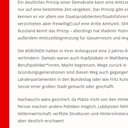
Ein deutliches Prinzip einer Demokratie kann eine Amts
nur auf eine bestimmte Zeit vergeben. Das Prinzip gibt 
kennen es vor allem von Staatsprädidenten/Staatsführern.
verzichteten aber freiwillig(!) auf eine dritte Amtszeit. S
Russland kennt das Prnzip – allerdings hat Vladimir Put
außerdem Amtszeitbegrenzung für Gouverneure und Ange
Die #GRÜNEN hatten in ihrer Anfangszeit eine 2-Jahres-
verhindern. Damals waren auch Kopfplakate in Wahlkämp
Berufspolitiker*innen, Macht begrenzen, Wege zurück in
Gründungsgenerationen sind diesen Weg auch gegangen,
Länderparlamenten in den Bundestag oder wie Fritz Ku
Sessel einer großen Stadt gemacht oder geschafft.
Nachwuchs wäre gesichert, da Plätze nicht von den imm
Person machen andere Politiken möglich, Lobbyisten fe
Vetternwirtschaft, verfilzte Strukturen und HInterzimme
aber deutlich erschwert.