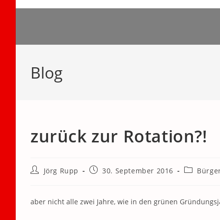
Zum
Inhalt
springen
Blog
zurück zur Rotation?!
Beitrags-
Beitrag
Beitrags-
Jörg Rupp
30. September 2016
Bürger
Autor:
veröffentlicht:
Kategorie:
aber nicht alle zwei Jahre, wie in den grünen Gründungs