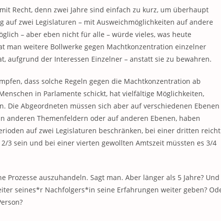
mit Recht, denn zwei Jahre sind einfach zu kurz, um überhaupt
 auf zwei Legislaturen – mit Ausweichmöglichkeiten auf andere
lich – aber eben nicht für alle – würde vieles, was heute
hat man weitere Bollwerke gegen Machtkonzentration einzelner
, aufgrund der Interessen Einzelner – anstatt sie zu bewahren.
ämpfen, dass solche Regeln gegen die Machtkonzentration ab
Menschen in Parlamente schickt, hat vielfältige Möglichkeiten,
n. Die Abgeordneten müssen sich aber auf verschiedenen Ebenen
h in anderen Themenfeldern oder auf anderen Ebenen, haben
rioden auf zwei Legislaturen beschränken, bei einer dritten reicht
2/3 sein und bei einer vierten gewollten Amtszeit müssten es 3/4
che Prozesse auszuhandeln. Sagt man. Aber länger als 5 Jahre? Und
iter seines*r Nachfolgers*in seine Erfahrungen weiter geben? Od
Person?