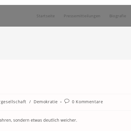
Startseite
Pressemitteilungen
Biografie
Beitrags-
gesellschaft
/
Demokratie
0 Kommentare
Kommentare:
jahren, sondern etwas deutlich weicher.