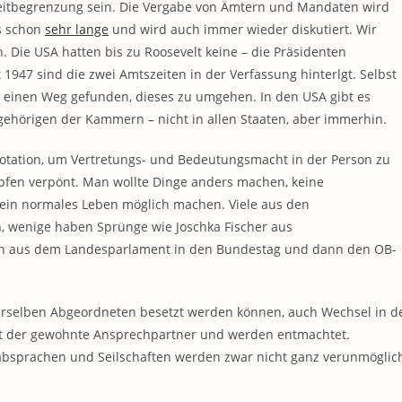
zeitbegrenzung sein. Die Vergabe von Ämtern und Mandaten wird
es schon
sehr lange
und wird auch immer wieder diskutiert. Wir
 Die USA hatten bis zu Roosevelt keine – die Präsidenten
Eit 1947 sind die zwei Amtszeiten in der Verfassung hinterlgt. Selbst
in einen Weg gefunden, dieses zu umgehen. In den USA gibt es
hörigen der Kammern – nicht in allen Staaten, aber immerhin.
Rotation, um Vertretungs- und Bedeutungsmacht in der Person zu
fen verpönt. Man wollte Dinge anders machen, keine
 ein normales Leben möglich machen. Viele aus den
 wenige haben Sprünge wie Joschka Fischer aus
hn aus dem Landesparlament in den Bundestag und dann den OB-
erselben Abgeordneten besetzt werden können, auch Wechsel in d
hlt der gewohnte Ansprechpartner und werden entmachtet.
rabsprachen und Seilschaften werden zwar nicht ganz verunmöglich