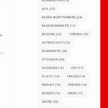
panel.
AFGHANISTAN
(13)
ASYL
(37)
BADEN-WÜRTTEMBERG
(24)
BASISDEMOKRATIE
(11)
BILDUNG
(22)
CORONA
(16)
er
DATENSCHUTZ
(13)
DEMOKRATIE
(39)
15
ETTLINGEN
(30)
FACEBOOK
(16)
FDP
(17)
FLUCHT
(14)
FRAUEN
(14)
FREIHEIT
(14)
FRIEDEN
(14)
GENDER
(13)
GRÜN
(11)
GRÜNE
(92)