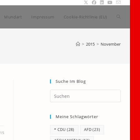
Website-
Mundart
Impressum
Cookie-Richtlinie (EU)
Suche
>
2015
>
November
umschalte
Suche Im Blog
Press
Escape
to
Meine Schlagwörter
close
the
* CDU
(28)
AFD
(23)
search
15