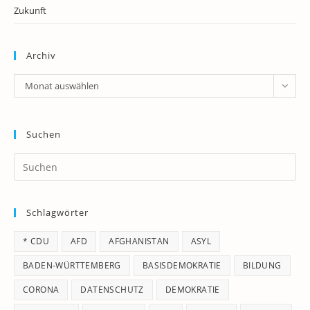
Zukunft
Archiv
Archiv
Monat auswählen
Suchen
Pr
Es
to
Schlagwörter
clo
th
* CDU
AFD
AFGHANISTAN
ASYL
se
pan
BADEN-WÜRTTEMBERG
BASISDEMOKRATIE
BILDUNG
CORONA
DATENSCHUTZ
DEMOKRATIE