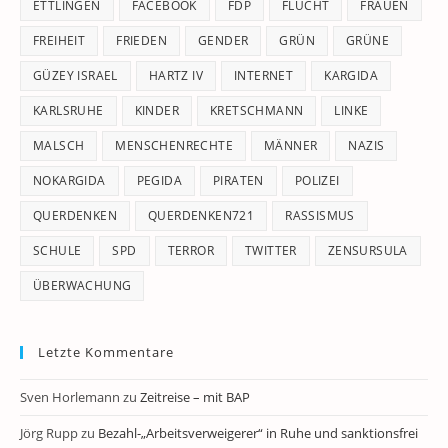
ETTLINGEN
FACEBOOK
FDP
FLUCHT
FRAUEN
FREIHEIT
FRIEDEN
GENDER
GRÜN
GRÜNE
GÜZEY ISRAEL
HARTZ IV
INTERNET
KARGIDA
KARLSRUHE
KINDER
KRETSCHMANN
LINKE
MALSCH
MENSCHENRECHTE
MÄNNER
NAZIS
NOKARGIDA
PEGIDA
PIRATEN
POLIZEI
QUERDENKEN
QUERDENKEN721
RASSISMUS
SCHULE
SPD
TERROR
TWITTER
ZENSURSULA
ÜBERWACHUNG
Letzte Kommentare
Sven Horlemann
zu
Zeitreise – mit BAP
Jörg Rupp
zu
Bezahl-„Arbeitsverweigerer“ in Ruhe und sanktionsfrei