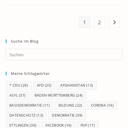
1
2
Zur näc
Suche Im Blog
Pr
Es
to
Meine Schlagwörter
clo
th
* CDU
(28)
AFD
(23)
AFGHANISTAN
(13)
se
pan
ASYL
(37)
BADEN-WÜRTTEMBERG
(24)
BASISDEMOKRATIE
(11)
BILDUNG
(22)
CORONA
(16)
DATENSCHUTZ
(13)
DEMOKRATIE
(39)
ETTLINGEN
(30)
FACEBOOK
(16)
FDP
(17)