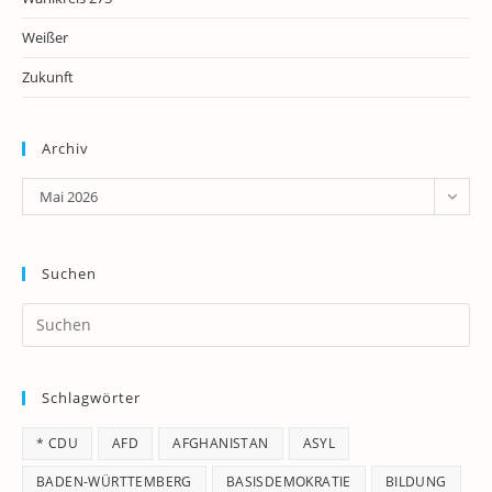
Weißer
Zukunft
Archiv
Archiv
Mai 2026
Suchen
Pr
Es
to
Schlagwörter
clo
th
* CDU
AFD
AFGHANISTAN
ASYL
se
pan
BADEN-WÜRTTEMBERG
BASISDEMOKRATIE
BILDUNG