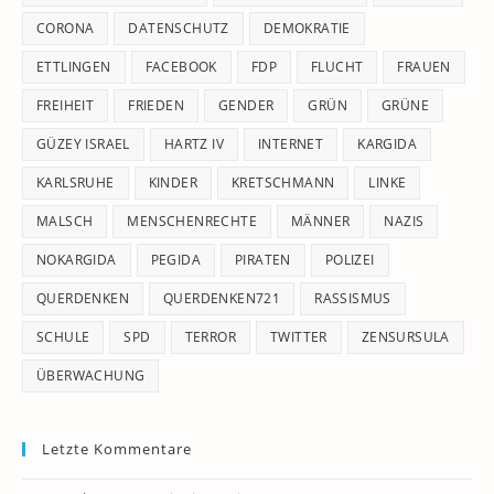
CORONA
DATENSCHUTZ
DEMOKRATIE
ETTLINGEN
FACEBOOK
FDP
FLUCHT
FRAUEN
FREIHEIT
FRIEDEN
GENDER
GRÜN
GRÜNE
GÜZEY ISRAEL
HARTZ IV
INTERNET
KARGIDA
KARLSRUHE
KINDER
KRETSCHMANN
LINKE
MALSCH
MENSCHENRECHTE
MÄNNER
NAZIS
NOKARGIDA
PEGIDA
PIRATEN
POLIZEI
QUERDENKEN
QUERDENKEN721
RASSISMUS
SCHULE
SPD
TERROR
TWITTER
ZENSURSULA
ÜBERWACHUNG
Letzte Kommentare