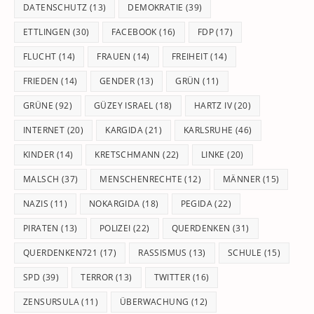
DATENSCHUTZ
(13)
DEMOKRATIE
(39)
ETTLINGEN
(30)
FACEBOOK
(16)
FDP
(17)
FLUCHT
(14)
FRAUEN
(14)
FREIHEIT
(14)
FRIEDEN
(14)
GENDER
(13)
GRÜN
(11)
GRÜNE
(92)
GÜZEY ISRAEL
(18)
HARTZ IV
(20)
INTERNET
(20)
KARGIDA
(21)
KARLSRUHE
(46)
KINDER
(14)
KRETSCHMANN
(22)
LINKE
(20)
MALSCH
(37)
MENSCHENRECHTE
(12)
MÄNNER
(15)
NAZIS
(11)
NOKARGIDA
(18)
PEGIDA
(22)
PIRATEN
(13)
POLIZEI
(22)
QUERDENKEN
(31)
QUERDENKEN721
(17)
RASSISMUS
(13)
SCHULE
(15)
SPD
(39)
TERROR
(13)
TWITTER
(16)
ZENSURSULA
(11)
ÜBERWACHUNG
(12)