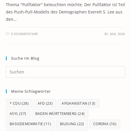
Thema "Pullfaktor" beleuchten möchte. Der Pullfaktor ist Teil
des Push-Pull-Modells des Demographen Everett S. Lee aus
den…
0 KOMMENTARE
30. MAI 2026
Suche Im Blog
Pr
Es
to
Meine Schlagwörter
clo
th
* CDU
(28)
AFD
(23)
AFGHANISTAN
(13)
se
pan
ASYL
(37)
BADEN-WÜRTTEMBERG
(24)
BASISDEMOKRATIE
(11)
BILDUNG
(22)
CORONA
(16)