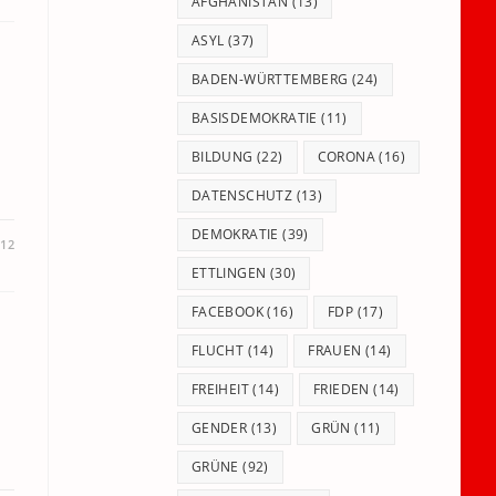
panel.
AFGHANISTAN
(13)
ASYL
(37)
BADEN-WÜRTTEMBERG
(24)
BASISDEMOKRATIE
(11)
BILDUNG
(22)
CORONA
(16)
DATENSCHUTZ
(13)
DEMOKRATIE
(39)
012
ETTLINGEN
(30)
FACEBOOK
(16)
FDP
(17)
FLUCHT
(14)
FRAUEN
(14)
FREIHEIT
(14)
FRIEDEN
(14)
GENDER
(13)
GRÜN
(11)
GRÜNE
(92)