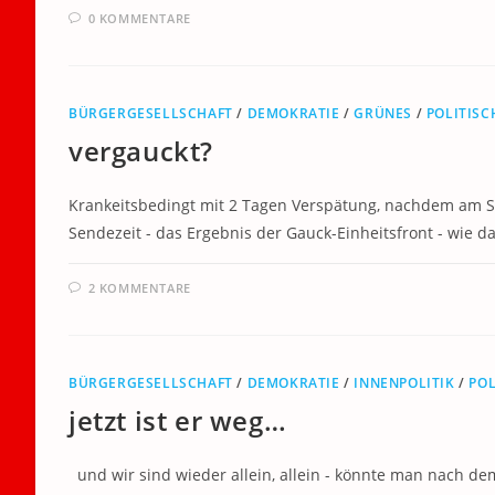
0 KOMMENTARE
BÜRGERGESELLSCHAFT
/
DEMOKRATIE
/
GRÜNES
/
POLITIS
vergauckt?
Krankeitsbedingt mit 2 Tagen Verspätung, nachdem am So
Sendezeit - das Ergebnis der Gauck-Einheitsfront - wie 
2 KOMMENTARE
BÜRGERGESELLSCHAFT
/
DEMOKRATIE
/
INNENPOLITIK
/
POL
jetzt ist er weg…
und wir sind wieder allein, allein - könnte man nach de