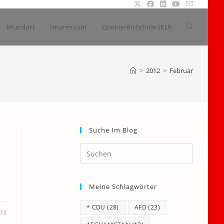
Website-
Mundart
Impressum
Cookie-Richtlinie (EU)
Suche
>
2012
>
Februar
umschalte
Suche Im Blog
Press
Escape
to
Meine Schlagwörter
close
the
* CDU
(28)
AFD
(23)
search
012