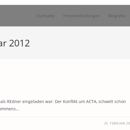
Startseite
Pressemitteilungen
Biografie
ar 2012
als REdner eingeladen war: Der Konflikt um ACTA, schwelt schon
bkommens…
25. FEBRUAR 2