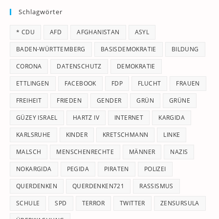
Schlagwörter
clo
th
* CDU
AFD
AFGHANISTAN
ASYL
se
pan
BADEN-WÜRTTEMBERG
BASISDEMOKRATIE
BILDUNG
CORONA
DATENSCHUTZ
DEMOKRATIE
ETTLINGEN
FACEBOOK
FDP
FLUCHT
FRAUEN
FREIHEIT
FRIEDEN
GENDER
GRÜN
GRÜNE
GÜZEY ISRAEL
HARTZ IV
INTERNET
KARGIDA
KARLSRUHE
KINDER
KRETSCHMANN
LINKE
MALSCH
MENSCHENRECHTE
MÄNNER
NAZIS
NOKARGIDA
PEGIDA
PIRATEN
POLIZEI
QUERDENKEN
QUERDENKEN721
RASSISMUS
SCHULE
SPD
TERROR
TWITTER
ZENSURSULA