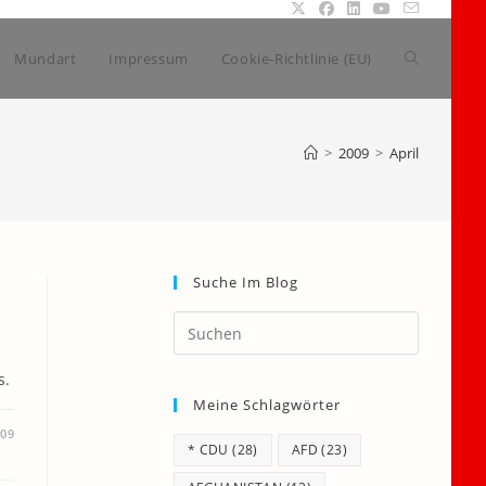
Website-
Mundart
Impressum
Cookie-Richtlinie (EU)
Suche
>
2009
>
April
umschalte
Suche Im Blog
Press
Escape
to
s.
Meine Schlagwörter
close
the
009
* CDU
(28)
AFD
(23)
search