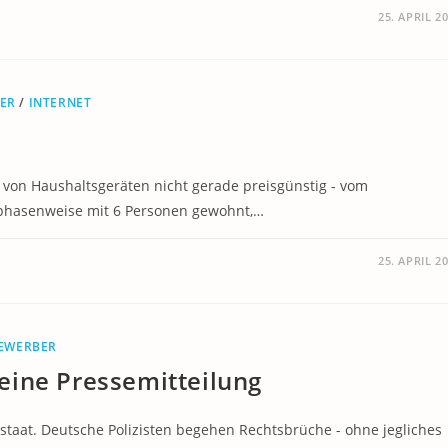
25. APRIL 2
DER
/
INTERNET
tz von Haushaltsgeräten nicht gerade preisgünstig - vom
 phasenweise mit 6 Personen gewohnt,…
25. APRIL 2
BEWERBER
eine Pressemitteilung
sstaat. Deutsche Polizisten begehen Rechtsbrüche - ohne jegliches