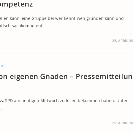
tkompetenz
ellen kann, eine Gruppe bei wer-kennt-wen gründen kann und
atisch sachkompetent.
25. APRIL 2
ER
 von eigenen Gnaden – Pressemitteilu
Tauss, SPD am heutigen Mittwoch zu lesen bekommen haben. Unter
n…
25. APRIL 2