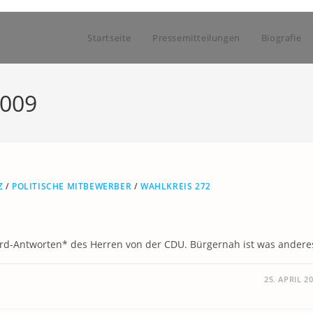
Startseite
Pressemitteilungen
Biografie
2009
Z
/
POLITISCHE MITBEWERBER
/
WAHLKREIS 272
ard-Antworten* des Herren von der CDU. Bürgernah ist was andere
25. APRIL 2