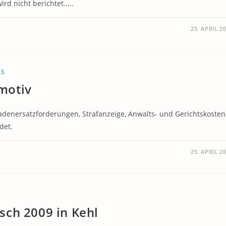
d nicht berichtet.....
25. APRIL 2
ES
motiv
enersatzforderungen, Strafanzeige, Anwalts- und Gerichtskosten
det.
25. APRIL 2
sch 2009 in Kehl