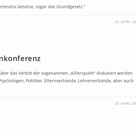
rlesens Gesetze, sogar das Grundgesetz.“
25. APRIL 2
enkonferenz
 über das Verbot der sogenannten „Killerspiele“ diskutiert werden
Psychologen, Politiker, Elternverbände, Lehrerverbände, aber auch
25. APRIL 2