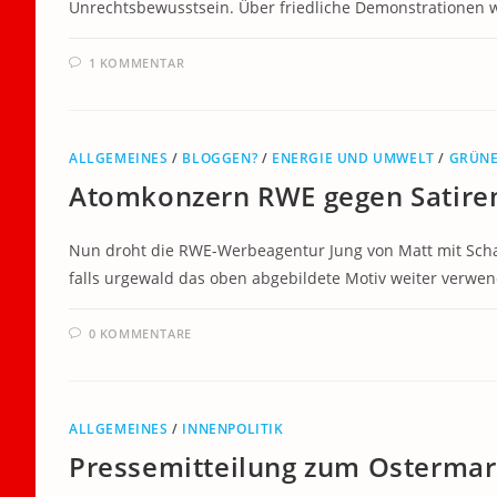
Unrechtsbewusstsein. Über friedliche Demonstrationen wir
1 KOMMENTAR
ALLGEMEINES
/
BLOGGEN?
/
ENERGIE UND UMWELT
/
GRÜN
Atomkonzern RWE gegen Satire
Nun droht die RWE-Werbeagentur Jung von Matt mit Schad
falls urgewald das oben abgebildete Motiv weiter verwen
0 KOMMENTARE
ALLGEMEINES
/
INNENPOLITIK
Pressemitteilung zum Ostermar