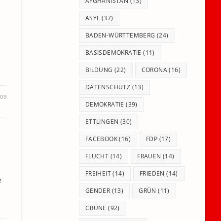
panel.
AFGHANISTAN
(13)
ASYL
(37)
BADEN-WÜRTTEMBERG
(24)
BASISDEMOKRATIE
(11)
BILDUNG
(22)
CORONA
(16)
DATENSCHUTZ
(13)
009
DEMOKRATIE
(39)
ETTLINGEN
(30)
FACEBOOK
(16)
FDP
(17)
FLUCHT
(14)
FRAUEN
(14)
FREIHEIT
(14)
FRIEDEN
(14)
e
GENDER
(13)
GRÜN
(11)
GRÜNE
(92)