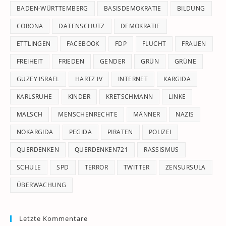
pan
BADEN-WÜRTTEMBERG
BASISDEMOKRATIE
BILDUNG
CORONA
DATENSCHUTZ
DEMOKRATIE
ETTLINGEN
FACEBOOK
FDP
FLUCHT
FRAUEN
FREIHEIT
FRIEDEN
GENDER
GRÜN
GRÜNE
GÜZEY ISRAEL
HARTZ IV
INTERNET
KARGIDA
KARLSRUHE
KINDER
KRETSCHMANN
LINKE
MALSCH
MENSCHENRECHTE
MÄNNER
NAZIS
NOKARGIDA
PEGIDA
PIRATEN
POLIZEI
QUERDENKEN
QUERDENKEN721
RASSISMUS
SCHULE
SPD
TERROR
TWITTER
ZENSURSULA
ÜBERWACHUNG
Letzte Kommentare