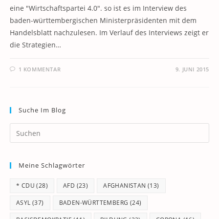
eine "Wirtschaftspartei 4.0". so ist es im Interview des
baden-württembergischen Ministerpräsidenten mit dem
Handelsblatt nachzulesen. Im Verlauf des Interviews zeigt er
die Strategien…
1 KOMMENTAR
9. JUNI 2015
Suche Im Blog
Pr
Es
to
Meine Schlagwörter
clo
th
* CDU
(28)
AFD
(23)
AFGHANISTAN
(13)
se
pan
ASYL
(37)
BADEN-WÜRTTEMBERG
(24)