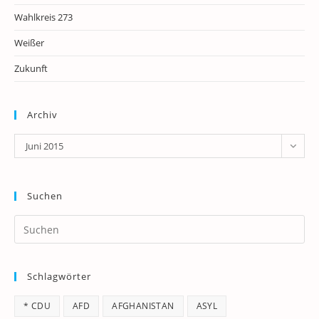
Wahlkreis 273
Weißer
Zukunft
Archiv
Archiv
Juni 2015
Suchen
Pr
Es
to
Schlagwörter
clo
th
* CDU
AFD
AFGHANISTAN
ASYL
se