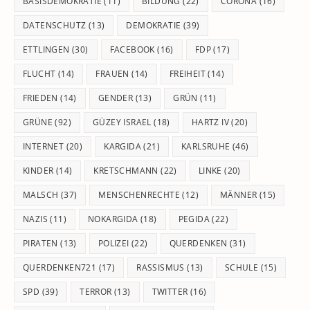
BASISDEMOKRATIE
(11)
BILDUNG
(22)
CORONA
(16)
DATENSCHUTZ
(13)
DEMOKRATIE
(39)
ETTLINGEN
(30)
FACEBOOK
(16)
FDP
(17)
FLUCHT
(14)
FRAUEN
(14)
FREIHEIT
(14)
FRIEDEN
(14)
GENDER
(13)
GRÜN
(11)
GRÜNE
(92)
GÜZEY ISRAEL
(18)
HARTZ IV
(20)
INTERNET
(20)
KARGIDA
(21)
KARLSRUHE
(46)
KINDER
(14)
KRETSCHMANN
(22)
LINKE
(20)
MALSCH
(37)
MENSCHENRECHTE
(12)
MÄNNER
(15)
NAZIS
(11)
NOKARGIDA
(18)
PEGIDA
(22)
PIRATEN
(13)
POLIZEI
(22)
QUERDENKEN
(31)
QUERDENKEN721
(17)
RASSISMUS
(13)
SCHULE
(15)
SPD
(39)
TERROR
(13)
TWITTER
(16)