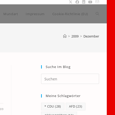
Website-
Mundart
Impressum
Cookie-Richtlinie (EU)
Suche
>
2009
>
Dezember
umschalte
Suche Im Blog
Press
Escape
to
Meine Schlagwörter
close
the
* CDU
(28)
AFD
(23)
search
009