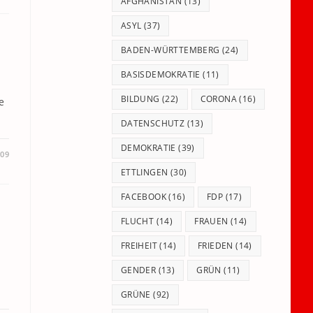
panel.
AFGHANISTAN
(13)
ASYL
(37)
BADEN-WÜRTTEMBERG
(24)
BASISDEMOKRATIE
(11)
BILDUNG
(22)
CORONA
(16)
e
DATENSCHUTZ
(13)
DEMOKRATIE
(39)
009
ETTLINGEN
(30)
FACEBOOK
(16)
FDP
(17)
FLUCHT
(14)
FRAUEN
(14)
FREIHEIT
(14)
FRIEDEN
(14)
GENDER
(13)
GRÜN
(11)
GRÜNE
(92)