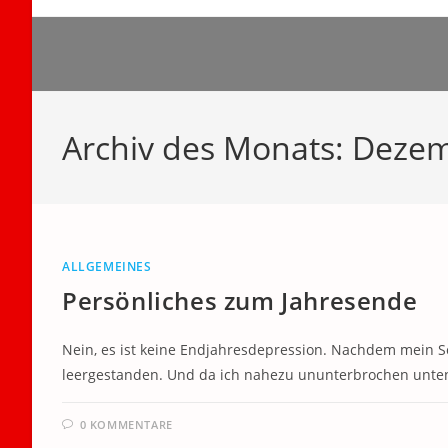
Zum
Inhalt
springen
Archiv des Monats: Deze
ALLGEMEINES
Persönliches zum Jahresende
Nein, es ist keine Endjahresdepression. Nachdem mein S
leergestanden. Und da ich nahezu ununterbrochen unten
0 KOMMENTARE