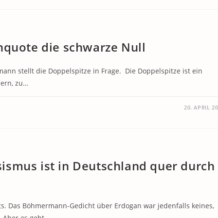
nquote die schwarze Null
hmann stellt die Doppelspitze in Frage. Die Doppelspitze ist ein
dern, zu…
20. APRIL 2
ismus ist in Deutschland quer durch
hts. Das Böhmermann-Gedicht über Erdogan war jedenfalls keines,
. Aber es geht…