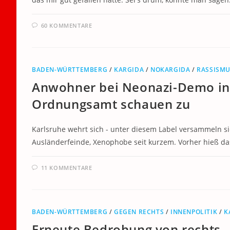
60 KOMMENTARE
BADEN-WÜRTTEMBERG
/
KARGIDA
/
NOKARGIDA
/
RASSISM
Anwohner bei Neonazi-Demo in 
Ordnungsamt schauen zu
Karlsruhe wehrt sich - unter diesem Label versammeln s
Ausländerfeinde, Xenophobe seit kurzem. Vorher hieß da
11 KOMMENTARE
BADEN-WÜRTTEMBERG
/
GEGEN RECHTS
/
INNENPOLITIK
/
K
Erneute Bedrohung von rechts