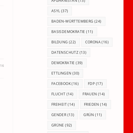
panel.
AFGHANISTAN
(13)
ASYL
(37)
BADEN-WÜRTTEMBERG
(24)
BASISDEMOKRATIE
(11)
BILDUNG
(22)
CORONA
(16)
DATENSCHUTZ
(13)
DEMOKRATIE
(39)
016
ETTLINGEN
(30)
FACEBOOK
(16)
FDP
(17)
FLUCHT
(14)
FRAUEN
(14)
FREIHEIT
(14)
FRIEDEN
(14)
GENDER
(13)
GRÜN
(11)
GRÜNE
(92)