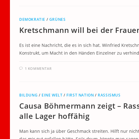
DEMOKRATIE
/
GRÜNES
Kretschmann will bei der Fraue
Es ist eine Nachricht, die es in sich hat. Winfried Kretsc
Konstrukt, um Macht in den Händen Einzelner zu verhin
1 KOMMENTAR
BILDUNG
/
EINE WELT
/
FIRST NATION
/
RASSISMUS
Causa Böhmermann zeigt – Rass
alle Lager hoffähig
Man kann sich ja über Geschmack streiten. Hilft nur nic
das mir gut gefallen hätte. Sei's drum, könnte man sagen