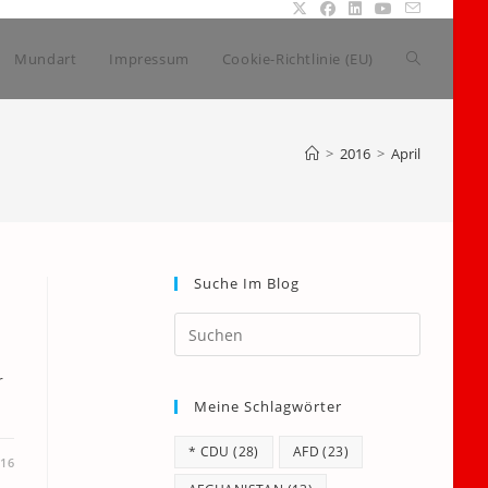
Website-
Mundart
Impressum
Cookie-Richtlinie (EU)
Suche
>
2016
>
April
umschalte
Suche Im Blog
Press
Escape
to
r
Meine Schlagwörter
close
the
* CDU
(28)
AFD
(23)
search
016